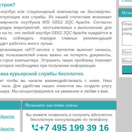
строя?
ноутбук или стационарный компьютер не бессмертен.
Остав
плуатации или службы. Из нашей статистике возникает
живучести ноутбуков MSI GE62 2QC Apache. Согласно
орядок мероприятий, неотъемлемых к выполнению для
 на то, что любой ноутбук GE62 2QC Apache нуждаётся в
тесь соблюдать порядок главных рекомендаций
удет работать много лучше.
рганизация reFIT-service с трепетом выяснит нюансы,
ву пользователей очень важно не потерять документы,
з строя компьютера. Устранить такую проблему поможет
которое необходимо при получении информации.
ика курьерской службы бесплатно.
ит чтобы вы начали взаимодействовать с нами. Наш
 часа. Для удобства наших клиентов мы создали улугу
ьера. Мы концентрируемся на уважении и любви к вам.
Позвоните нам прямо сейчас
Вы можете позвонить и получить абсолютно
 Apache
бесплатную консультацию по телефону
+7 495 199 39 16
 Apache