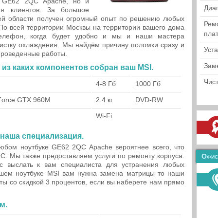
I GE62 2QC Apache, но и
Диа
ия клиентов. За большое
ей области получен огромный опыт по решению любых
Рем
 По всей территории Москвы на территории вашего дома
пла
елефон, когда будет удобно и мы и наши мастера
 чистку охлаждения. Мы найдём причину поломки сразу и
Уст
проведенные работы.
Зам
из каких компонентов собран ваш MSI.
Чист
4-8 Гб
1000 Гб
Force GTX 960M
2.4 кг
DVD-RW
Wi-Fi
 наша специализация.
любом ноутбуке GE62 2QC Apache вероятнее всего, что
. Мы также предоставляем услуги по ремонту корпуса.
Офис
 выслать к вам специалиста для устранения любых
шем ноутбуке MSI вам нужна замена матрицы то наши
ты со скидкой 3 процентов, если вы наберете нам прямо
м.