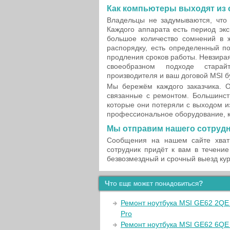
Как компьютеры выходят из 
Владельцы не задумываются, что 
Каждого аппарата есть период экс
большое количество сомнений в 
распорядку, есть определенный п
продления сроков работы. Невзирая
своеобразном подходе старай
производителя и ваш договой MSI б
Мы бережём каждого заказчика. О
связанные с ремонтом. Большинст
которые они потеряли с выходом и
профессиональное оборудование, 
Мы отправим нашего сотрудн
Сообщения на нашем сайте хват
сотрудник придёт к вам в течение
безвозмездный и срочный выезд кур
Что еще может понадобиться?
Ремонт ноутбука MSI GE62 2QE
Pro
Ремонт ноутбука MSI GE62 6QE