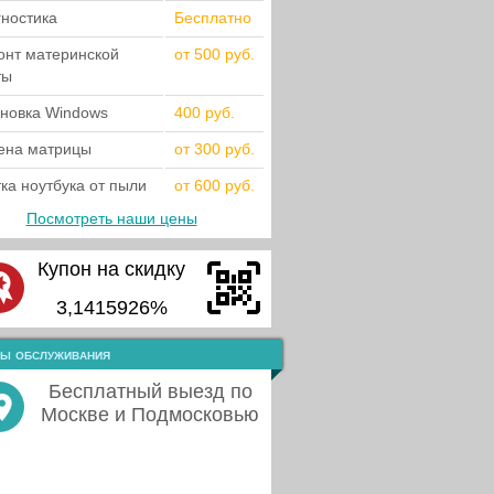
гностика
Бесплатно
онт материнской
от 500 руб.
ты
ановка Windows
400 руб.
ена матрицы
от 300 руб.
ка ноутбука от пыли
от 600 руб.
Посмотреть наши цены
Купон на скидку
3,1415926%
ы обслуживания
Бесплатный выезд по
Москве и Подмосковью