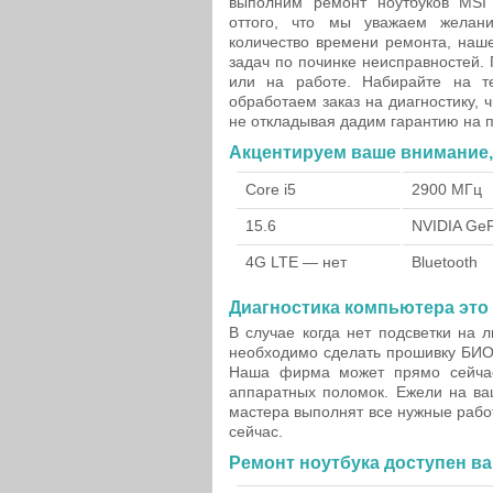
выполним ремонт ноутбуков MS
оттого, что мы уважаем желан
количество времени ремонта, наш
задач по починке неисправностей.
или на работе. Набирайте на т
обработаем заказ на диагностику,
не откладывая дадим гарантию на 
Акцентируем ваше внимание, 
Core i5
2900 МГц
15.6
NVIDIA Ge
4G LTE — нет
Bluetooth
Диагностика компьютера это
В случае когда нет подсветки на 
необходимо сделать прошивку БИОС
Наша фирма может прямо сейчас
аппаратных поломок. Ежели на ва
мастера выполнят все нужные рабо
сейчас.
Ремонт ноутбука доступен ва