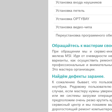
Установка входа наушников
Установка петель
Установка OPTYBAY
Установка видео-чипа
Переустановка программного об
Обращайтесь к мастерам свое
При обращении мы и сервис-инж
железа MSI. Идя от очевидности н
варианты, как осуществить ремон
профессиональные и внимательные
Это мастера организации.
Найдём дефекты заранее.
К сожалению бывает, что пользо
ноутбука. Рядовому пользовател
случае, если мастеру нужны увере
или же системы загрузки операц
предположим очень резко крутить к
сервисный центр и мы покажем ва
дорогостоящий ремонт компьютеро