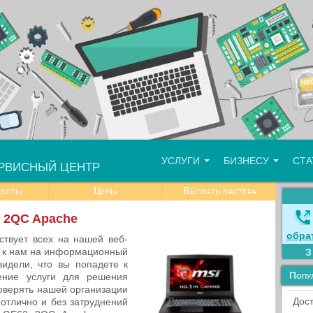
УСЛУГИ
БИЗНЕСУ
СТ
РВИСНЫЙ ЦЕНТР
аботы
Цены
Вызвать мастера
2 2QC Apache
обра
тствует всех на нашей веб-
и к нам на информационный
идели, что вы попадете к
Попу
ение услуги для решения
оверять нашей организации
Дост
 отлично и без затруднений