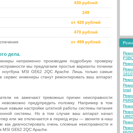
430 рублей
249
от 420 рублей
470 рублей
еспечения
от 499 рублей
Ремо
Ремо
го дела.
P3B
енеры непременно производим подробную проверку
Ремо
еисправности мы предлагаем простые варианты починки
Ремон
т ноутбука MSI GE62 2QC Apache. Лишь только самые
1810
 сервис инженеры станут ремонтировать ваш аппарат.
Ремо
Ремо
Intel
Ремо
ватели не замечают тревожных причин неисправности
P6R
ю невозможно предупредить поломку. Например в том
Ремо
нные навыки настройки штатной работы системы питания
Ремо
ионной системы. Но в том случае ваш аппарат начал
U882
улер или же отключается в период игры — звоните в наш
Ремо
м как диагностировать очень сложные неисправности и
Ремо
в MSI GE62 2QC Apache.
P500