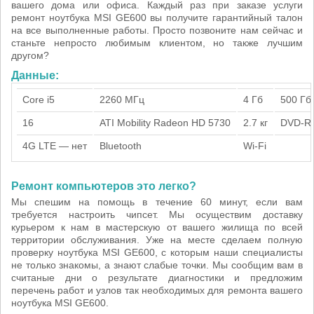
вашего дома или офиса. Каждый раз при заказе услуги
ремонт ноутбука MSI GE600 вы получите гарантийный талон
на все выполненные работы. Просто позвоните нам сейчас и
станьте непросто любимым клиентом, но также лучшим
другом?
Данные:
Core i5
2260 МГц
4 Гб
500 Гб
16
ATI Mobility Radeon HD 5730
2.7 кг
DVD-R
4G LTE — нет
Bluetooth
Wi-Fi
Ремонт компьютеров это легко?
Мы спешим на помощь в течение 60 минут, если вам
требуется настроить чипсет. Мы осуществим доставку
курьером к нам в мастерскую от вашего жилища по всей
территории обслуживания. Уже на месте сделаем полную
проверку ноутбука MSI GE600, с которым наши специалисты
не только знакомы, а знают слабые точки. Мы сообщим вам в
считаные дни о результате диагностики и предложим
перечень работ и узлов так необходимых для ремонта вашего
ноутбука MSI GE600.