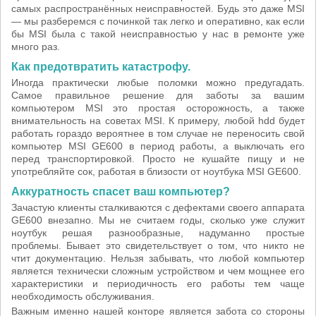
самых распространённых неисправностей. Будь это даже MSI
— мы разберемся с починкой так легко и оперативно, как если
бы MSI была с такой неисправностью у нас в ремонте уже
много раз.
Как предотвратить катастрофу.
Иногда практически любые поломки можно предугадать.
Самое правильное решение для заботы за вашим
компьютером MSI это простая осторожность, а также
внимательность на советах MSI. К примеру, любой hdd будет
работать гораздо вероятнее в том случае не переносить свой
компьютер MSI GE600 в период работы, а выключать его
перед транспортировкой. Просто не кушайте пищу и не
употребляйте сок, работая в близости от ноутбука MSI GE600.
Аккуратность спасет ваш компьютер?
Зачастую клиенты сталкиваются с дефектами своего аппарата
GE600 внезапно. Мы не считаем годы, сколько уже служит
ноутбук решая разнообразные, надуманно простые
проблемы. Бывает это свидетельствует о том, что никто не
чтит документацию. Нельзя забывать, что любой компьютер
является технически сложным устройством и чем мощнее его
характеристики и периодичность его работы тем чаще
необходимость обслуживания.
Важным именно нашей конторе является забота со стороны