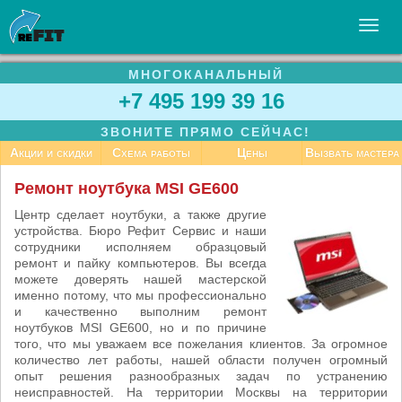
МНОГОКАНАЛЬНЫЙ
УСЛУГИ
+7 495 199 39 16
БИЗНЕСУ
ЗВОНИТЕ ПРЯМО СЕЙЧАС!
СТАТЬИ
Акции и скидки
Схема работы
Цены
Вызвать мастера
ВАКАНСИИ
Ремонт ноутбука MSI GE600
КОНТАКТЫ
Центр сделает ноутбуки, а также другие
устройства. Бюро Рефит Сервис и наши
сотрудники исполняем образцовый
ремонт и пайку компьютеров. Вы всегда
можете доверять нашей мастерской
именно потому, что мы профессионально
и качественно выполним ремонт
ноутбуков MSI GE600, но и по причине
того, что мы уважаем все пожелания клиентов. За огромное
количество лет работы, нашей области получен огромный
опыт решения разнообразных задач по устранению
неисправностей. На территории Москвы на территории