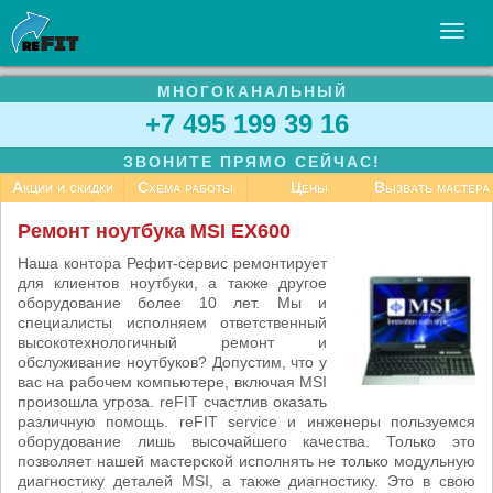
МНОГОКАНАЛЬНЫЙ
УСЛУГИ
+7 495 199 39 16
БИЗНЕСУ
ЗВОНИТЕ ПРЯМО СЕЙЧАС!
СТАТЬИ
Акции и скидки
Схема работы
Цены
Вызвать мастера
ВАКАНСИИ
Ремонт ноутбука MSI EX600
КОНТАКТЫ
Наша контора Рефит-сервис ремонтирует
для клиентов ноутбуки, а также другое
оборудование более 10 лет. Мы и
специалисты исполняем ответственный
высокотехнологичный ремонт и
обслуживание ноутбуков? Допустим, что у
вас на рабочем компьютере, включая MSI
произошла угроза. reFIT счастлив оказать
различную помощь. reFIT service и инженеры пользуемся
оборудование лишь высочайшего качества. Только это
позволяет нашей мастерской исполнять не только модульную
диагностику деталей MSI, а также диагностику. Это в свою