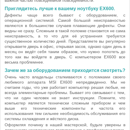
важной частью повседневной повседневности.
Приглядитесь лучше к вашему ноутбуку EX600.
Дефекты чаще всего бывают с оборудованием, с
операционной системой. Самой большой неисправностью
являются в большинстве случаев плавающие дефекты. Они
видны не сразу. Сложным в такой поломке становится не сама
неисправность, а то что для её устранения требуется
существенное количество дней. Представляете вы регулярно
открываете дверь в офис, открывая засов, однако один день в
месяц он ведёт себя таким образом, что нужно попотеть до
того как вы войдете в дверь. С компьютером EX600 все
весьма проблемнее.
Зачем же за оборудованием приходится смотреть?
Очень часто владельцы сталкиваются с поломками своего
любимого аппарата MSI EX600 непредвиденно. Мы не
считаем годы, что уже работает компьютер решая любые, не
всегда элементарные проблемы. Бывает это связывают с тем,
что ни один человек не знает инструкции. Помните, что
компьютер является технически сложным прибором и чем
выше его технические компоненты и частота его
использования тем сильнее необходимость обслуживания его
системы охлаждения и жёсткого диска.
Оформляя починку в нашей мастерской, будьте уверены в