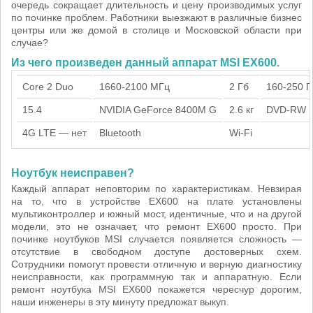
очередь сокращает длительность и цену производимых услуг
по починке проблем. Работники выезжают в различные бизнес
центры или же домой в столице и Московской области при
случае?
Из чего произведен данный аппарат MSI EX600.
Core 2 Duo
1660-2100 МГц
2 Гб
160-250 Г
15.4
NVIDIA GeForce 8400M G
2.6 кг
DVD-RW
4G LTE — нет
Bluetooth
Wi-Fi
Ноутбук неисправен?
Каждый аппарат неповторим по характеристикам. Невзирая
на то, что в устройстве EX600 на плате установлены
мультиконтроллер и южный мост, идентичные, что и на другой
модели, это не означает, что ремонт EX600 просто. При
починке ноутбуков MSI случается появляется сложность —
отсутствие в свободном доступе достоверных схем.
Сотрудники помогут провести отличную и верную диагностику
неисправности, как программную так и аппаратную. Если
ремонт ноутбука MSI EX600 покажется чересчур дорогим,
наши инженеры в эту минуту предложат выкуп.