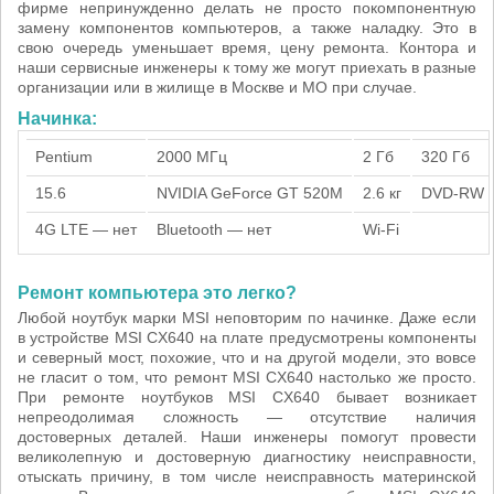
фирме непринужденно делать не просто покомпонентную
замену компонентов компьютеров, а также наладку. Это в
свою очередь уменьшает время, цену ремонта. Контора и
наши сервисные инженеры к тому же могут приехать в разные
организации или в жилище в Москве и МО при случае.
Начинка:
Pentium
2000 МГц
2 Гб
320 Гб
15.6
NVIDIA GeForce GT 520M
2.6 кг
DVD-RW
4G LTE — нет
Bluetooth — нет
Wi-Fi
Ремонт компьютера это легко?
Любой ноутбук марки MSI неповторим по начинке. Даже если
в устройстве MSI CX640 на плате предусмотрены компоненты
и северный мост, похожие, что и на другой модели, это вовсе
не гласит о том, что ремонт MSI CX640 настолько же просто.
При ремонте ноутбуков MSI CX640 бывает возникает
непреодолимая сложность — отсутствие наличия
достоверных деталей. Наши инженеры помогут провести
великолепную и достоверную диагностику неисправности,
отыскать причину, в том числе неисправность материнской