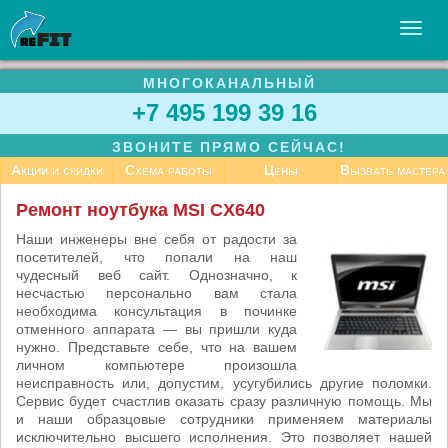
МНОГОКАНАЛЬНЫЙ
УСЛУГИ
+7 495 199 39 16
БИЗНЕСУ
ЗВОНИТЕ ПРЯМО СЕЙЧАС!
СТАТЬИ
Акции и скидки
Схема работы
Цены
Вызвать мастера
ВАКАНСИИ
Ремонт ноутбука MSI CX640
КОНТАКТЫ
Наши инженеры вне себя от радости за
посетителей, что попали на наш
чудесный веб сайт. Однозначно, к
несчастью персонально вам стала
необходима консультация в починке
отменного аппарата — вы пришли куда
нужно. Представьте себе, что на вашем
личном компьютере произошла
неисправность или, допустим, усугубились другие поломки.
Сервис будет счастлив оказать сразу различную помощь. Мы
и наши образцовые сотрудники применяем материалы
исключительно высшего исполнения. Это позволяет нашей