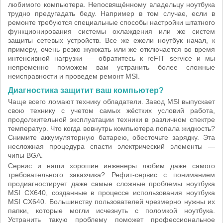
любимого компьютера. Непосвящённому владельцу ноутбука
трудно предугадать беду. Например в том случае, если в
ремонте требуются специальные способы настройки штатного
функционирования системы охлаждения или же систем
защиты сетевых устройств. Все же ежели ноутбук начал, к
примеру, очень резко жужжать или же отключается во время
интенсивной нагрузки — обратитесь к reFIT service и мы
непременно поможем вам устранить более сложные
неисправности и проведем ремонт MSI.
Диагностика защитит ваш компьютер?
Чаще всего ломают технику обладатели. Завод MSI выпускает
свою технику с учетом самых жёстких условий работа,
продолжительной эксплуатации техники в различном спектре
температур. Что когда вовнутрь компьютера попала жидкость?
Снимите аккумуляторную батарею, обесточьте зарядку. Эта
несложная процедура спасти электрический элементы —
чипы BGA.
Сервис и наши хорошие инженеры любим даже самого
требовательного заказчика? Рефит-сервис с пониманием
продиагностирует даже самые сложные проблемы ноутбука
MSI CX640, созданные в процессе использования ноутбука
MSI CX640. Большинству пользователей чрезмерно нужны их
папки, которые могли исчезнуть с поломкой ноутбука.
Устранить такую проблему поможет профессиональное