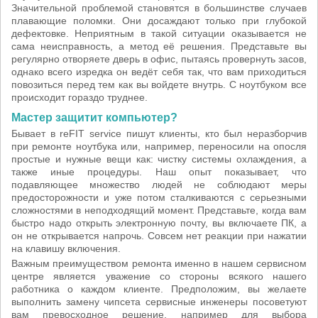
Значительной проблемой становятся в большинстве случаев
плавающие поломки. Они досаждают только при глубокой
дефектовке. Неприятным в такой ситуации оказывается не
сама неисправность, а метод её решения. Представьте вы
регулярно отворяете дверь в офис, пытаясь провернуть засов,
однако всего изредка он ведёт себя так, что вам приходиться
повозиться перед тем как вы войдете внутрь. С ноутбуком все
происходит гораздо труднее.
Мастер защитит компьютер?
Бывает в reFIT service пишут клиенты, кто был неразборчив
при ремонте ноутбука или, например, переносили на опосля
простые и нужные вещи как: чистку системы охлаждения, а
также иные процедуры. Наш опыт показывает, что
подавляющее множество людей не соблюдают меры
предосторожности и уже потом сталкиваются с серьезными
сложностями в неподходящий момент. Представьте, когда вам
быстро надо открыть электронную почту, вы включаете ПК, а
он не открывается напрочь. Совсем нет реакции при нажатии
на клавишу включения.
Важным преимуществом ремонта именно в нашем сервисном
центре является уважение со стороны всякого нашего
работника о каждом клиенте. Предположим, вы желаете
выполнить замену чипсета сервисные инженеры посоветуют
вам превосходное решение, например для выбора