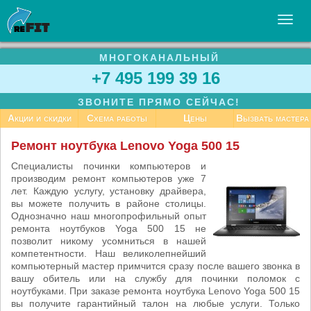
МНОГОКАНАЛЬНЫЙ
УСЛУГИ
+7 495 199 39 16
БИЗНЕСУ
ЗВОНИТЕ ПРЯМО СЕЙЧАС!
СТАТЬИ
Акции и скидки
Схема работы
Цены
Вызвать мастера
ВАКАНСИИ
Ремонт ноутбука Lenovo Yoga 500 15
КОНТАКТЫ
Специалисты починки компьютеров и
производим ремонт компьютеров уже 7
лет. Каждую услугу, установку драйвера,
вы можете получить в районе столицы.
Однозначно наш многопрофильный опыт
ремонта ноутбуков Yoga 500 15 не
позволит никому усомниться в нашей
компетентности. Наш великолепнейший
компьютерный мастер примчится сразу после вашего звонка в
вашу обитель или на службу для починки поломок с
ноутбуками. При заказе ремонта ноутбука Lenovo Yoga 500 15
вы получите гарантийный талон на любые услуги. Только