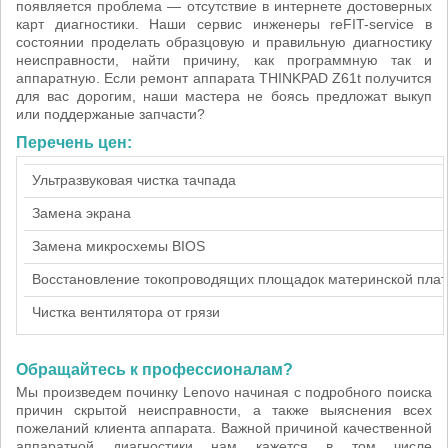
появляется проблема — отсутствие в интернете достоверных
карт диагностики. Наши сервис инженеры reFIT-service в
состоянии проделать образцовую и правильную диагностику
неисправности, найти причину, как программную так и
аппаратную. Если ремонт аппарата THINKPAD Z61t получится
для вас дорогим, наши мастера не боясь предложат выкуп
или поддержаные запчасти?
Перечень цен:
Ультразвуковая чистка тачпада
Замена экрана
Замена микросхемы BIOS
Восстановление токопроводящих площадок материнской пла
Чистка вентилятора от грязи
Обращайтесь к профессионалам?
Мы произведем починку Lenovo начиная с подробного поиска
причин скрытой неисправности, а также выяснения всех
пожеланий клиента аппарата. Важной причиной качественной
аппаратной диагностики нам кажется в том числе