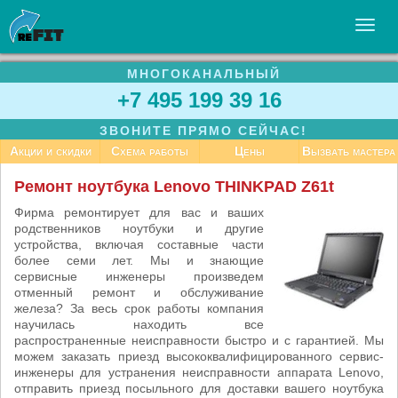
МНОГОКАНАЛЬНЫЙ
УСЛУГИ
+7 495 199 39 16
БИЗНЕСУ
ЗВОНИТЕ ПРЯМО СЕЙЧАС!
СТАТЬИ
Акции и скидки
Схема работы
Цены
Вызвать мастера
ВАКАНСИИ
Ремонт ноутбука Lenovo THINKPAD Z61t
КОНТАКТЫ
Фирма ремонтирует для вас и ваших
родственников ноутбуки и другие
устройства, включая составные части
более семи лет. Мы и знающие
сервисные инженеры произведем
отменный ремонт и обслуживание
железа? За весь срок работы компания
научилась находить все
распространенные неисправности быстро и с гарантией. Мы
можем заказать приезд высококвалифицированного сервис-
инженеры для устранения неисправности аппарата Lenovo,
отправить приезд посыльного для доставки вашего ноутбука