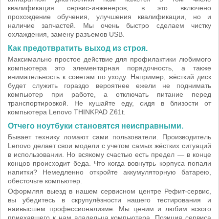
квалификация сервис-инженеров, в это включено
прохождение обучения, улучшения квалификации, но и
наличие запчастей. Мы очень быстро сделаем чистку
охлаждения, замену разъемов USB.
Как предотвратить выход из строя.
Максимально простое действие для профилактики любимого
компьютера это элементарная порядочность, а также
внимательность к советам по уходу. Например, жёсткий диск
будет служить гораздо вероятнее ежели не поднимать
компьютер при работе, а отключать питание перед
транспортировкой. Не кушайте еду, сидя в близости от
компьютера Lenovo THINKPAD Z61t.
Отчего ноутбуки становятся неисправными.
Бывает технику ломают сами пользователи. Производитель
Lenovo делает свои модели с учетом самых жёстких ситуаций
в использовании. Но всякому счастью есть предел — в конце
концов происходит беда. Что когда вовнутрь корпуса попали
напитки? Немедленно откройте аккумуляторную батарею,
обесточьте компьютер.
Оформляя выезд в нашем сервисном центре Рефит-сервис,
вы убедитесь в скрупулёзности нашего тестирования и
наивысшем профессионализме. Мы ценим и любим вского
приехавшего к нам владельца компьютера. Позиция сервиса