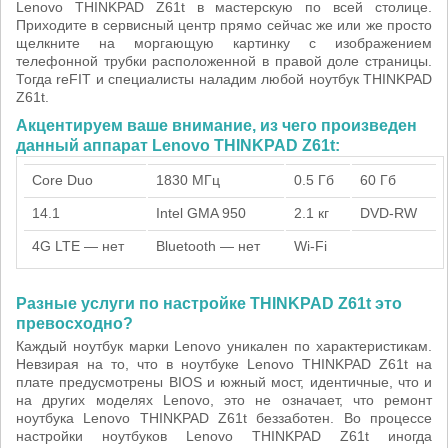
Lenovo THINKPAD Z61t в мастерскую по всей столице.
Приходите в сервисный центр прямо сейчас же или же просто
щелкните на моргающую картинку с изображением
телефонной трубки расположенной в правой доле страницы.
Тогда reFIT и специалисты наладим любой ноутбук THINKPAD
Z61t.
Акцентируем ваше внимание, из чего произведен
данный аппарат Lenovo THINKPAD Z61t:
Core Duo
1830 МГц
0.5 Гб
60 Гб
14.1
Intel GMA 950
2.1 кг
DVD-RW
4G LTE — нет
Bluetooth — нет
Wi-Fi
Разные услуги по настройке THINKPAD Z61t это
превосходно?
Каждый ноутбук марки Lenovo уникален по характеристикам.
Невзирая на то, что в ноутбуке Lenovo THINKPAD Z61t на
плате предусмотрены BIOS и южный мост, идентичные, что и
на других моделях Lenovo, это не означает, что ремонт
ноутбука Lenovo THINKPAD Z61t беззаботен. Во процессе
настройки ноутбуков Lenovo THINKPAD Z61t иногда