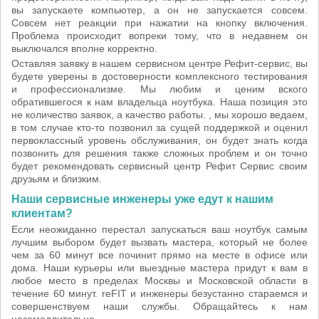
вы запускаете компьютер, а он не запускается совсем.
Совсем нет реакции при нажатии на кнопку включения.
Проблема происходит вопреки тому, что в недавнем он
выключался вполне корректно.
Оставляя заявку в нашем сервисном центре Рефит-сервис, вы
будете уверены в достоверности комплексного тестирования
и профессионализме. Мы любим и ценим вского
обратившегося к нам владельца ноутбука. Наша позиция это
не количество заявок, а качество работы. , мы хорошо ведаем,
в том случае кто-то позвонил за сущей поддержкой и оценил
первоклассный уровень обслуживания, он будет знать когда
позвонить для решения также сложных проблем и он точно
будет рекомендовать сервисный центр Рефит Сервис своим
друзьям и близким.
Наши сервисные инженеры уже едут к нашим
клиентам?
Если неожиданно перестал запускаться ваш ноутбук самым
лучшим выбором будет вызвать мастера, который не более
чем за 60 минут все починит прямо на месте в офисе или
дома. Наши курьеры или выездные мастера придут к вам в
любое место в пределах Москвы и Московской области в
течение 60 минут. reFIT и инженеры безустанно стараемся и
совершенствуем наши службы. Обращайтесь к нам