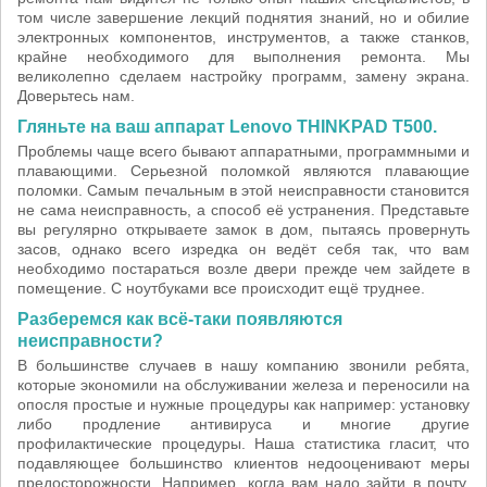
том числе завершение лекций поднятия знаний, но и обилие
электронных компонентов, инструментов, а также станков,
крайне необходимого для выполнения ремонта. Мы
великолепно сделаем настройку программ, замену экрана.
Доверьтесь нам.
Гляньте на ваш аппарат Lenovo THINKPAD T500.
Проблемы чаще всего бывают аппаратными, программными и
плавающими. Серьезной поломкой являются плавающие
поломки. Самым печальным в этой неисправности становится
не сама неисправность, а способ её устранения. Представьте
вы регулярно открываете замок в дом, пытаясь провернуть
засов, однако всего изредка он ведёт себя так, что вам
необходимо постараться возле двери прежде чем зайдете в
помещение. С ноутбуками все происходит ещё труднее.
Разберемся как всё-таки появляются
неисправности?
В большинстве случаев в нашу компанию звонили ребята,
которые экономили на обслуживании железа и переносили на
опосля простые и нужные процедуры как например: установку
либо продление антивируса и многие другие
профилактические процедуры. Наша статистика гласит, что
подавляющее большинство клиентов недооценивают меры
предосторожности. Например, когда вам надо зайти в почту,