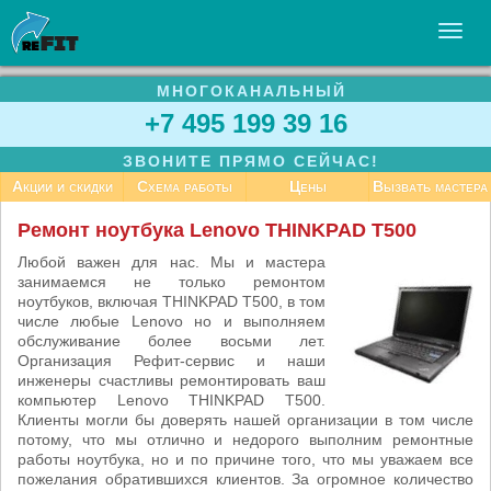
МНОГОКАНАЛЬНЫЙ
УСЛУГИ
+7 495 199 39 16
БИЗНЕСУ
ЗВОНИТЕ ПРЯМО СЕЙЧАС!
СТАТЬИ
Акции и скидки
Схема работы
Цены
Вызвать мастера
ВАКАНСИИ
Ремонт ноутбука Lenovo THINKPAD T500
КОНТАКТЫ
Любой важен для нас. Мы и мастера
занимаемся не только ремонтом
ноутбуков, включая THINKPAD T500, в том
числе любые Lenovo но и выполняем
обслуживание более восьми лет.
Организация Рефит-сервис и наши
инженеры счастливы ремонтировать ваш
компьютер Lenovo THINKPAD T500.
Клиенты могли бы доверять нашей организации в том числе
потому, что мы отлично и недорого выполним ремонтные
работы ноутбука, но и по причине того, что мы уважаем все
пожелания обратившихся клиентов. За огромное количество