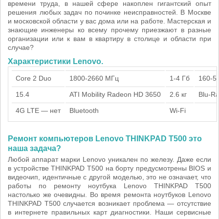
времени труда, в нашей сфере накоплен гигантский опыт
решения любых задач по починке неисправностей. В Москве
и московской области у вас дома или на работе. Мастерская и
знающие инженеры ко всему прочему приезжают в разные
организации или к вам в квартиру в столице и области при
случае?
Характеристики Lenovo.
Core 2 Duo
1800-2660 МГц
1-4 Гб
160-5
15.4
ATI Mobility Radeon HD 3650
2.6 кг
Blu-R
4G LTE — нет
Bluetooth
Wi-Fi
Ремонт компьютеров Lenovo THINKPAD T500 это
наша задача?
Любой аппарат марки Lenovo уникален по железу. Даже если
в устройстве THINKPAD T500 на борту предусмотрены BIOS и
видеочип, идентичные с другой моделью, это не означает, что
работы по ремонту ноутбука Lenovo THINKPAD T500
настолько же очевидны. Во время ремонта ноутбуков Lenovo
THINKPAD T500 случается возникает проблема — отсутствие
в интернете правильных карт диагностики. Наши сервисные