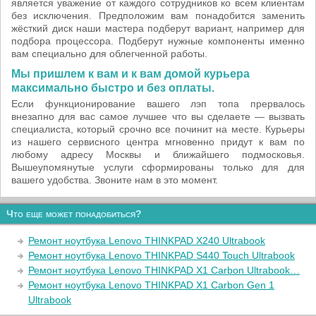
является уважение от каждого сотрудников ко всем клиентам
без исключения. Предположим вам понадобится заменить
жёсткий диск наши мастера подберут вариант, например для
подбора процессора. Подберут нужные компоненты именно
вам специально для облегченной работы.
Мы пришлем к вам и к вам домой курьера
максимально быстро и без оплаты.
Если функционирование вашего лэп топа прервалось
внезапно для вас самое лучшее что вы сделаете — вызвать
специалиста, который срочно все починит на месте. Курьеры
из нашего сервисного центра мгновенно придут к вам по
любому адресу Москвы и ближайшего подмосковья.
Вышеупомянутые услуги сформированы только для для
вашего удобства. Звоните нам в это момент.
Что еще может понадобиться?
Ремонт ноутбука Lenovo THINKPAD X240 Ultrabook
Ремонт ноутбука Lenovo THINKPAD S440 Touch Ultrabook
Ремонт ноутбука Lenovo THINKPAD X1 Carbon Ultrabook…
Ремонт ноутбука Lenovo THINKPAD X1 Carbon Gen 1
Ultrabook