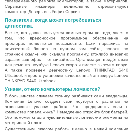
своевременного ремонта компьютеров, а также материалов.
Сервисные инженеры великолепно отремонтируют
компьютер. Доверьтесь Рефит Сервис.
Показатели, когда может потребоваться
дигностика.
Все те, кто давно пользуется компьютером до года, знает о
том, что вредоносное программное обеспечение на
просторах появляются повсеместно. Если нарвались на
неизвестный баннер на нужном вам сайте, попали по
странной ссылке или скачали программу, кто-либо внезапно
заразил ваш офис — отчаивайтесь. Организация придёт к вам
для ремонта ноутбука Lenovo скоро и вместе вылечим вирус.
А также проведем деагностику Lenovo THINKPAD S440
Ultrabook и просто установим качественный антивирус Lenovo
THINKPAD S440 Ultrabook.
Узнаем, отчего компьютеры ломаются?
В большинстве случаем технику разбивают сами владельцы.
Компания Lenovo создает свои ноутбуки с расчётом на
агрессивные условия работа. Что предпринять если в
компьютер попала жижа? Немедленно откройте блок батарей.
Это поможет спасти чувствительные логические элементы на
материнской плате.
Существенным плюсом работы именно в нашей компании