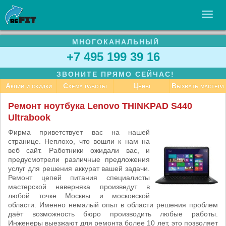
МНОГОКАНАЛЬНЫЙ
УСЛУГИ
+7 495 199 39 16
БИЗНЕСУ
ЗВОНИТЕ ПРЯМО СЕЙЧАС!
СТАТЬИ
Акции и скидки
Схема работы
Цены
Вызвать мастера
ВАКАНСИИ
Ремонт ноутбука Lenovo THINKPAD S440
Ultrabook
КОНТАКТЫ
Фирма приветствует вас на нашей
странице. Неплохо, что вошли к нам на
веб сайт. Работники ожидали вас, и
предусмотрели различные предложения
услуг для решения аккурат вашей задачи.
Ремонт цепей питания специалисты
мастерской наверняка произведут в
любой точке Москвы и московской
области. Именно немалый опыт в области решения проблем
даёт возможность бюро производить любые работы.
Инженеры выезжают для ремонта более 10 лет, это позволяет