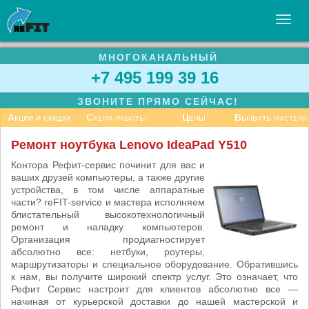
МНОГОКАНАЛЬНЫЙ
УСЛУГИ
+7 495 199 39 16
БИЗНЕСУ
ЗВОНИТЕ ПРЯМО СЕЙЧАС!
СТАТЬИ
Акции и скидки
Схема работы
Цены
Вызвать мастера
ВАКАНСИИ
Ремонт ноутбука Lenovo IdeaPad Y510
КОНТАКТЫ
Контора Рефит-сервис починит для вас и
ваших друзей компьютеры, а также другие
устройства, в том числе аппаратные
части? reFIT-service и мастера исполняем
блистательный высокотехнологичный
ремонт и наладку компьютеров.
Организация продиагностирует
абсолютно все: нетбуки, роутеры,
маршрутизаторы и специальное оборудование. Обратившись
к нам, вы получите широкий спектр услуг. Это означает, что
Рефит Сервис настроит для клиентов абсолютно все —
начиная от курьерской доставки до нашей мастерской и