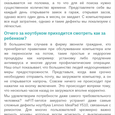
оказывается не поломка, а то что для её поиска нужно
существенное количество времени. Представляете себе вы
каждый день открываете замок в гараж, открывая засов,
однако всего один день в месяц он заедает. С компьютерами
все ещё затратнее, однако и такие дефекты мы локализуем с
лёгкостью.
Отчего за ноутбуком приходится смотреть как за
ребенком?
В большинстве случаев в фирму звонили граждане, кто
пренебрегал правилами при обслуживании компьютера или
же переносили на потом, такие простые и недорогие
процедуры как например: установку либо продление
антивируса и многие другие профилактические операции.
Наш опыт показывает, что большинство людей недооценивают
меры предосторожности. Представьте, когда вам срочно
необходимо отправить почту, вы загружаете компьютер, а он
не открывается напрочь. Совсем ничего не происходит при
нажатии на кнопку включения. Это происходит вопреки тому,
что несколько часов назад он загружался вполне корректно.
Мы удовлетворим потребности даже самого требовательного
человека? reFIT-service аккуратно устранит даже самые
сложные дефекты ноутбука Lenovo IdeaPad Y510, связанные с
ремонтом. Для многих пользователей чрезмерно важно
вернуть архивы, которые могли исчезнуть с выключением