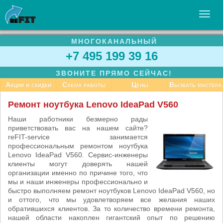
МНОГОКАНАЛЬНЫЙ
УСЛУГИ
+7 495 199 39 16
БИЗНЕСУ
ЗВОНИТЕ ПРЯМО СЕЙЧАС!
СТАТЬИ
Акции и скидки
Схема работы
Цены
Вызвать мастера
ВАКАНСИИ
Ремонт ноутбука Lenovo IdeaPad V560
КОНТАКТЫ
Наши работники безмерно рады
приветствовать вас на нашем сайте?
reFIT-service занимается
профессиональным ремонтом ноутбука
Lenovo IdeaPad V560. Сервис-инженеры
клиенты могут доверять нашей
организации именно по причине того, что
мы и наши инженеры профессионально и
быстро выполняем ремонт ноутбуков Lenovo IdeaPad V560, но
и оттого, что мы удовлетворяем все желания наших
обратившихся клиентов. За то количество времени ремонта,
нашей области накоплен гигантский опыт по решению