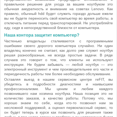
правильное решение для ухода за вашим ноутбуком это
обычная аккуратность и внимание на советах Lenovo. Как
правило, обычный hdd будет служить гораздо дольше ежели
вы не будете переносить свой компьютер во время работы, а
отключать питание перед транспортировкой. Не употребляйте
еду, сидя в непосредственной близости от компьютера.
Наша контора защитит компьютер?
Частенько владельцы сталкиваются с программными
ошибками своего дорогого компьютера случайно. Ни один
владелец конечно не считает, как долго уже служит ноутбук
решая разнообразные, не всегда простые задачи. В ряде
случаев это говорит о том, что клиенты не используют
инструкции. Не будем забывать — любой ноутбук — это
электронный инструмент и чем производительнее его части и
периодичность работы тем более необходимо обслуживание.
Оставляя выезд в нашем сервисном центре reFIT, вы
убедитесь в подробности диагностики и наивысшем
профессионализме. Мы ценим и любим каждого
позвонившего нам хозяина ноутбука. Наша позиция это не
количество заказов, а качество работы. Потому что, мы
хорошо знаем по себе, когда кто-то позвонил нам за
несложной поддержкой, а оценил первоклассный сервис, то
он будет теперь в курсе как позвонить для решения также