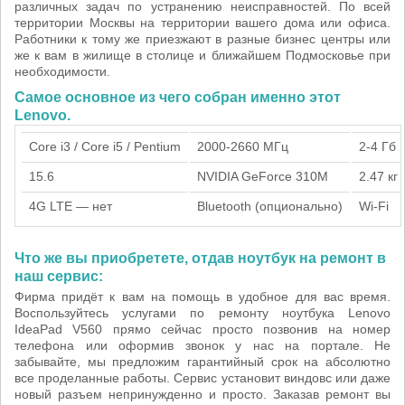
различных задач по устранению неисправностей. По всей
территории Москвы на территории вашего дома или офиса.
Работники к тому же приезжают в разные бизнес центры или
же к вам в жилище в столице и ближайшем Подмосковье при
необходимости.
Самое основное из чего собран именно этот
Lenovo.
Core i3 / Core i5 / Pentium
2000-2660 МГц
2-4 Гб
15.6
NVIDIA GeForce 310M
2.47 кг
4G LTE — нет
Bluetooth (опционально)
Wi-Fi
Что же вы приобретете, отдав ноутбук на ремонт в
наш сервис:
Фирма придёт к вам на помощь в удобное для вас время.
Воспользуйтесь услугами по ремонту ноутбука Lenovo
IdeaPad V560 прямо сейчас просто позвонив на номер
телефона или оформив звонок у нас на портале. Не
забывайте, мы предложим гарантийный срок на абсолютно
все проделанные работы. Сервис установит виндовс или даже
новый разъем непринужденно и просто. Заказав ремонт вы