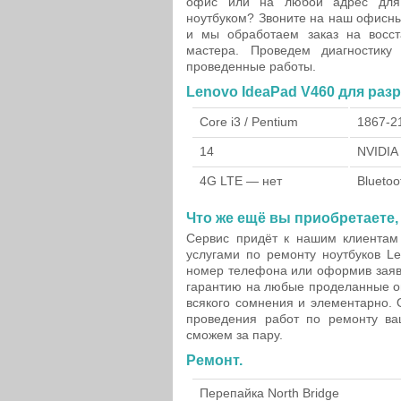
офис или на любой адрес для
ноутбуком? Звоните на наш офисн
и мы обработаем заказ на восста
мастера. Проведем диагностику
проведенные работы.
Lenovo IdeaPad V460 для ра
Core i3 / Pentium
1867-2
14
NVIDIA
4G LTE — нет
Bluetoo
Что же ещё вы приобретаете,
Сервис придёт к нашим клиентам
услугами по ремонту ноутбуков L
номер телефона или оформив заявк
гарантию на любые проделанные оп
всякого сомнения и элементарно. 
проведения работ по ремонту ва
сможем за пару.
Ремонт.
Перепайка North Bridge