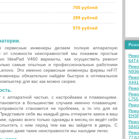
700 рублей
299 рублей
570 рублей
ратории.
Ремо
е сервисные инженеры делаем полную аппаратную
дя от сложности неисправностей мы покажем простые
Ремо
vo IdeaPad V460 варианты, как осуществить ремонт
64T4
Только самые опытные и профессиональные работники
Ремо
 Lenovo. Это именно сервисные инженеры фирмы reFIT
N93
 инженеры обязательно найдём быстрое и оптимальное
Ремо
компьютер для вас как можно скорее.
X44
Ремо
ость.
Ремо
 с аппаратной частью, с настройками и плавающими.
L755
тановятся в большинстве случаев именно плавающие.
Ремо
правности становится не проблема, а то что для её
Ремо
Представьте себе вы каждый день отпираете замок в ваш
EH3
мке, однако всего только однажды в месяц он ведёт себя
Ремо
опыхтеть с ним перед тем как вы зайдете в дверь. С
584G
однако даже такие неисправности мы находим легко.
Ремо
77JU