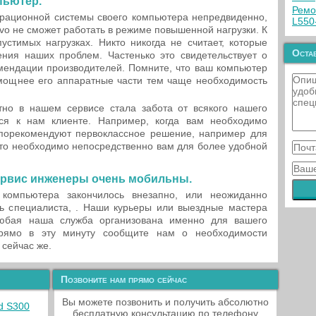
пьютер.
Ремо
рационной системы своего компьютера непредвиденно,
L550
ovo не сможет работать в режиме повышенной нагрузки. К
стимых нагрузках. Никто никогда не считает, которые
Остав
ния наших проблем. Частенько это свидетельствует о
омендации производителей. Помните, что ваш компьютер
мощнее его аппаратные части тем чаще необходимость
но в нашем сервисе стала забота от всякого нашего
ся к нам клиенте. Например, когда вам необходимо
 порекомендуют первоклассное решение, например для
что необходимо непосредственно вам для более удобной
ервис инженеры очень мобильны.
 компьютера закончилось внезапно, или неожиданно
ь специалиста, . Наши курьеры или выездные мастера
Любая наша служба организована именно для вашего
рямо в эту минуту сообщите нам о необходимости
 сейчас же.
Позвоните нам прямо сейчас
Вы можете позвонить и получить абсолютно
d S300
бесплатную консультацию по телефону