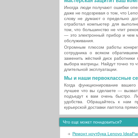
Мастерская защитит ваш ком
Иногда люди получают ошибки опе
даже не подозревая о том, что Len
слову не думают о предельно допу
отработал компьютер для выполне
том, что большинство не чтит рек
— это электронный прибор и чем 
обслуживания.
Огромным плюсом работы конкрет
сотрудника о всяком обратившем
заменить жёсткий диск работники
выбора матрицы. Найдут точно то 
длительной эксплуатации.
Мы и наши первоклассные с
Когда функционирование вашего
лучшее что вы сделаете — вызват
подъедут к вам очень быстро. 
удобства. Обращайтесь к нам п
курьерской доставки лаптопа прямо
Что еще может понадобиться?
Ремонт ноутбука Lenovo IdeaPa