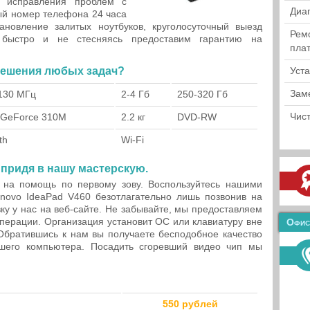
 исправления проблем с
Диа
ый номер телефона 24 часа
новление залитых ноутбуков, круголосуточный выезд
Рем
 быстро и не стесняясь предоставим гарантию на
пла
зрешения любых задач?
Уст
Зам
130 МГц
2-4 Гб
250-320 Гб
Чист
 GeForce 310M
2.2 кг
DVD-RW
th
Wi-Fi
 придя в нашу мастерскую.
 на помощь по первому зову. Воспользуйтесь нашими
enovo IdeaPad V460 безотлагательно лишь позвонив на
у у нас на веб-сайте. Не забывайте, мы предоставляем
ерации. Организация установит ОС или клавиатуру вне
Офис
Обратившись к нам вы получаете бесподобное качество
шего компьютера. Посадить сгоревший видео чип мы
550 рублей