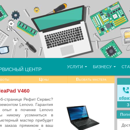
УСЛУГИ
БИЗНЕСУ
СТ
РВИСНЫЙ ЦЕНТР
аботы
Цены
Вызвать мастера
deaPad V460
обра
еб-странице Рефит Сервис?
емонтом Lenovo. Гарантия
й опыт в починке Lenovo
Попу
ы никому усомниться в
ьютерный мастер прибудет
Дост
ия заказа прямиком в ваш