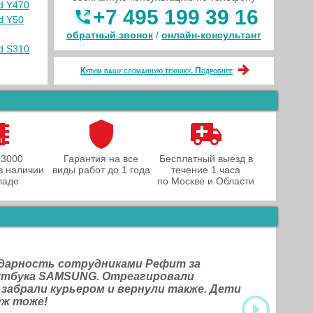
d Y470
+7 495 199 39 16
d Y50
обратный звонок
/
онлайн‑консультант
d S310
Купим вашу сломанную технику. Подробнее
 3000
Гарантия на все
Бесплатный выезд в
в наличии
виды работ до 1 года
течение 1 часа
ладе
по Москве и Области
одарность сотрудниками Рефит за
оутбука SAMSUNG. Отреагировали
 забрали курьером и вернули также. Дети
уж тоже!