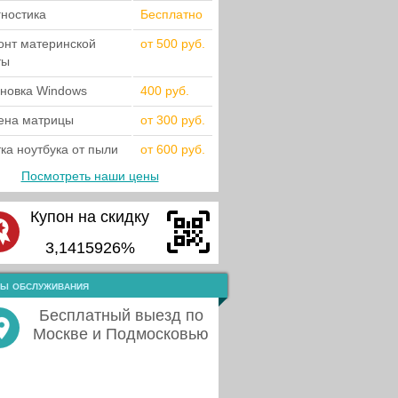
гностика
Бесплатно
онт материнской
от 500 руб.
ты
ановка Windows
400 руб.
ена матрицы
от 300 руб.
ка ноутбука от пыли
от 600 руб.
Посмотреть наши цены
Купон на скидку
3,1415926%
ы обслуживания
Бесплатный выезд по
Москве и Подмосковью