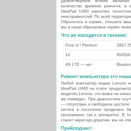
удовлетворяем всякие желания
количество времени ремонта, в о
IdeaPad U460 накоплен гигантск
неисправностей. По всей территори
Обратитесь в сервис, опишите ва
мы и наши образцовые сервис инже
Что же находится в технике:
Core i3 / Pentium
1867-2
14
NVIDIA
4G LTE — нет
Bluetoo
Ремонт компьютера это наша
Любой компьютер марки Lenovo не
IdeaPad U460 на плате предусмотр
моделях Lenovo, это вовсе не означ
же очевиден. При диагностике ноу
— отсутствие в свободном доступе
service в состоянии проделать б
программно так и аппаратно. В т
станет чересчур дорогим, мы не от
Прейскурант: