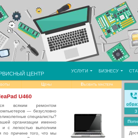
УСЛУГИ
БИЗНЕСУ
СТ
РВИСНЫЙ ЦЕНТР
аботы
Цены
Вызвать мастера
deaPad U460
обра
тся всяким ремонтом
компьютеров — безусловно
еликолепные специалисты?
Попу
ашей организации именно
 и с легкостью выполним
Дост
и по причине того, что мы