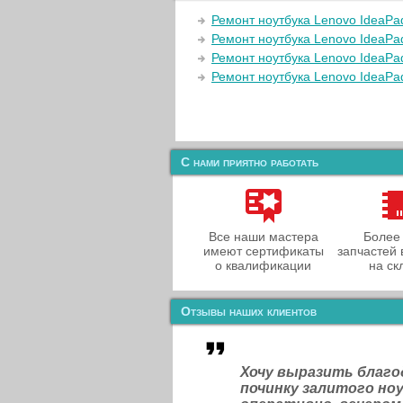
Ремонт ноутбука Lenovo IdeaPa
Ремонт ноутбука Lenovo IdeaP
Ремонт ноутбука Lenovo IdeaPa
Ремонт ноутбука Lenovo IdeaPa
С нами приятно работать
Все наши мастера
Более
имеют сертификаты
запчастей 
о квалификации
на ск
Отзывы наших клиентов
Хочу выразить благ
починку залитого н