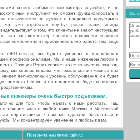
.
ектами своего любимого компьютера случайно, и не
высокоточный инструмент не сможет функционировать в
Остав
кже пользователи не думают о предельно допустимых
, что уже отработал ноутбук решая наши, иногда
видетельствует о том, что клиенты не знают инструкцию
ать, что ваш компьютер является технически сложным
ческие компоненты и периодичность его работы тем чаще
reFIT-service, вы будете уверены в подробности
сшем профессионализме. Мы и наши инженеры любим и
ента. Позиция Рефит-сервис это не количество заказов,
сему, мы хорошо ведаем, что, ежели хозяин компьютера
 увидел великолепный уровень обслуживания, он будет
 для ремонта Lenovo и он непременно будет советовать
 родственникам.
сные инженеры очень быстро подъезжаем.
точно для того, чтобы начать с нами работать. Наш
 в течение часа в любой точке Москвы и Московской
кости обратившихся к нам мы сделали бесплатный и
лужбы. Мы концентрируем уважение и любовь к вам.
Позвоните нам прямо сейчас