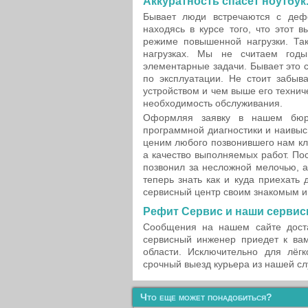
Аккуратность спасет ноутбук
Бывает люди встречаются с деф
находясь в курсе того, что этот 
режиме повышенной нагрузки. Та
нагрузках. Мы не считаем годы
элементарные задачи. Бывает это с
по эксплуатации. Не стоит забыв
устройством и чем выше его техни
необходимость обслуживания.
Оформляя заявку в нашем бюро 
программной диагностики и наивы
ценим любого позвонившего нам кли
а качество выполняемых работ. По
позвонил за несложной мелочью, а
теперь знать как и куда приехать
сервисный центр своим знакомым и
Рефит Сервис и наши серви
Сообщения на нашем сайте доста
сервисный инженер приедет к вам
области. Исключительно для лёг
срочный выезд курьера из нашей с
Что еще может понадобиться?