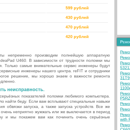
599 рублей
430 рублей
470 рублей
420 рублей
Ремо
Ремо
ты непременно производим полнейшую аппаратную
Ремо
IdeaPad U460. В зависимости от трудности поломки мы
Ремо
. Только самые внимательные сервис инженеры будут
532
 сервисные инженеры нашего центра. reFIT и сотрудники
Ремо
рогое решение, мы хорошо знаем о важности ремонта
31T9
едленно.
Ремо
1100
ить неисправность.
Ремо
 серьёзных показателей поломки любимого компьютера.
P5R
о найти беду. Если вам всплывают специальные навыки
Ремо
я обвязки запуска, а также запуска устройств. Все же
Ремо
, очень неприятно жужжать или же выключается в период
Ремо
ру и мы покажем вам как починить очень серьёзные
with 
Ремо
C660