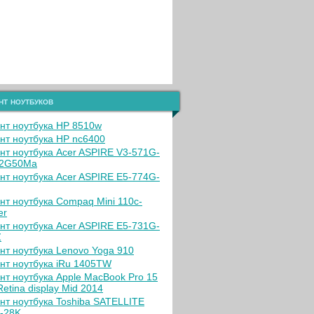
нт ноутбуков
нт ноутбука HP 8510w
нт ноутбука HP nc6400
нт ноутбука Acer ASPIRE V3-571G-
12G50Ma
нт ноутбука Acer ASPIRE E5-774G-
нт ноутбука Compaq Mini 110c-
er
нт ноутбука Acer ASPIRE E5-731G-
Z
нт ноутбука Lenovo Yoga 910
нт ноутбука iRu 1405TW
нт ноутбука Apple MacBook Pro 15
Retina display Mid 2014
нт ноутбука Toshiba SATELLITE
-28K