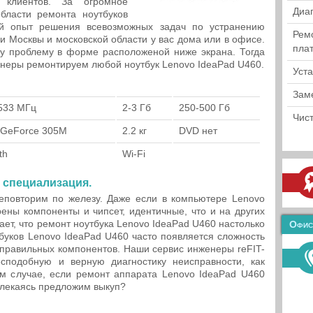
 клиентов. За огромное
Диа
бласти ремонта ноутбуков
ий опыт решения всевозможных задач по устранению
Рем
и Москвы и московской области у вас дома или в офисе.
пла
шу проблему в форме расположеной ниже экрана. Тогда
неры ремонтируем любой ноутбук Lenovo IdeaPad U460.
Уст
Зам
533 МГц
2-3 Гб
250-500 Гб
Чист
 GeForce 305M
2.2 кг
DVD нет
th
Wi-Fi
 специализация.
повторим по железу. Даже если в компьютере Lenovo
ены компоненты и чипсет, идентичные, что и на других
ает, что ремонт ноутбука Lenovo IdeaPad U460 настолько
Офис
тбуков Lenovo IdeaPad U460 часто появляется сложность
 правильных компонентов. Наши сервис инженеры reFIT-
есподобную и верную диагностику неисправности, как
ом случае, если ремонт аппарата Lenovo IdeaPad U460
влекаясь предложим выкуп?