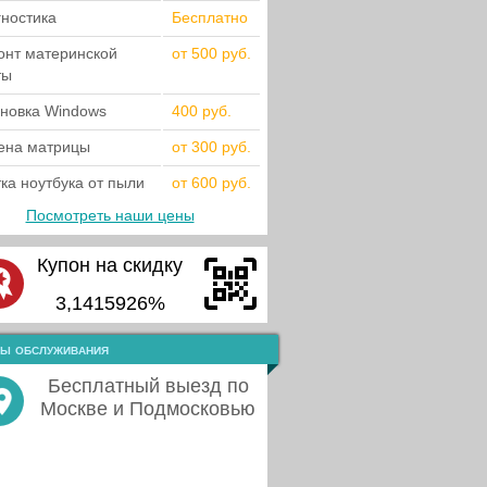
гностика
Бесплатно
онт материнской
от 500 руб.
ты
ановка Windows
400 руб.
ена матрицы
от 300 руб.
ка ноутбука от пыли
от 600 руб.
Посмотреть наши цены
Купон на скидку
3,1415926%
ы обслуживания
Бесплатный выезд по
Москве и Подмосковью