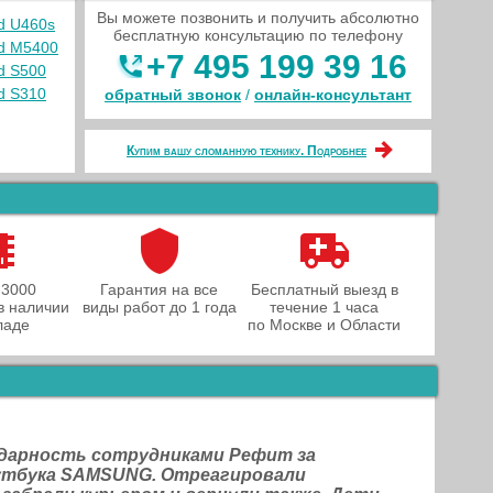
Вы можете позвонить и получить абсолютно
d U460s
бесплатную консультацию по телефону
ad M5400
+7 495 199 39 16
d S500
d S310
обратный звонок
/
онлайн‑консультант
Купим вашу сломанную технику. Подробнее
 3000
Гарантия на все
Бесплатный выезд в
в наличии
виды работ до 1 года
течение 1 часа
ладе
по Москве и Области
одарность сотрудниками Рефит за
оутбука SAMSUNG. Отреагировали