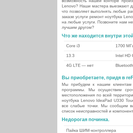
возможность нашей конторе произ
Lenovo? Наши мастера выезжают д
что позволяет выполнять любые раб
заказе услуги ремонт ноутбука Len
на любые услуги. Позвоните нам н
лучшим другом?
Что же находится внутри это
Core i3
1700 МГ
13.3
Intel HD
4G LTE — нет
Bluetoot
Вы приобретаете, придя в reF
Мы прибудем к нашим клиентам 
программы. Мы осуществим сроч
местоположения по всей территори
ноутбука Lenovo IdeaPad U330 Tou
все слабые точки. Мы сообщим в
список неисправностей и компонен
Недорогая починка.
Пайка ШИМ-контроллера