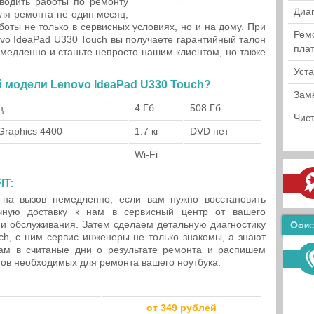
водить работы по ремонту
Диа
ля ремонта не один месяц,
оты не только в сервисных условиях, но и на дому. При
Рем
ovo IdeaPad U330 Touch вы получаете гарантийный талон
пла
емедленно и станьте непросто нашим клиентом, но также
Уст
й модели Lenovo IdeaPad U330 Touch?
Зам
ц
4 Гб
508 Гб
Чист
 Graphics 4400
1.7 кг
DVD нет
h
Wi-Fi
IT:
на вызов немедленно, если вам нужно восстановить
ную доставку к нам в сервисный центр от вашего
и обслуживания. Затем сделаем детальную диагностику
Офис
ch, с ним сервис инженеры не только знакомы, а знают
ам в считаные дни о результате ремонта и распишем
тов необходимых для ремонта вашего ноутбука.
от 349 рублей