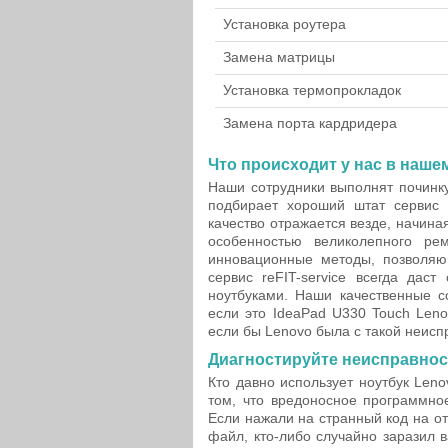
Установка роутера
Замена матрицы
Установка термопрокладок
Замена порта кардридера
Что происходит у нас в наше
Наши сотрудники выполнят починку
подбирает хороший штат сервис 
качество отражается везде, начиная
особенностью великолепного ре
инновационные методы, позволяю
сервис reFIT-service всегда дас
ноутбуками. Наши качественные с
если это IdeaPad U330 Touch Len
если бы Lenovo была с такой неиспр
Диагностируйте неисправнос
Кто давно использует ноутбук Leno
том, что вредоносное программно
Если нажали на странный код на о
файл, кто-либо случайно заразил 