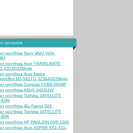
нт ноутбуков
нт ноутбука Sony VAIO VGN-
98U
нт ноутбука Acer TRAVELMATE
G-2313G32Mnbk
нт ноутбука Acer Aspire
lineUltra M3-581TG-32364G52Mnkk
нт ноутбука Compaq CQ58-350SR
нт ноутбука ASUS X450LNV
нт ноутбука Toshiba SATELLITE
-A2W
т ноутбука iRu Patriot 503
нт ноутбука Toshiba SATELLITE
-B3K
нт ноутбука HP PAVILION DV8-1000
нт ноутбука Acer ASPIRE ES1-511-
F