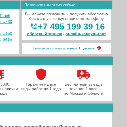
Позвоните нам прямо сейчас
Вы можете позвонить и получить абсолютно
Touch
бесплатную консультацию по телефону
d U530
+7 495 199 39 16
d U150
обратный звонок
/
онлайн‑консультант
d S415
Купим вашу сломанную технику. Подробнее
 3000
Гарантия на все
Бесплатный выезд в
в наличии
виды работ до 1 года
течение 1 часа
ладе
по Москве и Области
одарность сотрудниками Рефит за