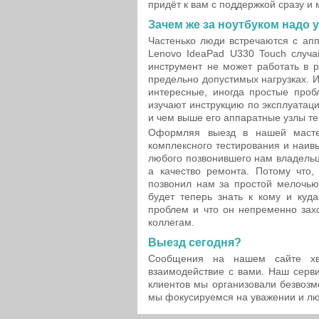
придёт к вам с поддержкой сразу и
Зачем же за ноутбуком надо 
Частенько люди встречаются с ап
Lenovo IdeaPad U330 Touch случа
инструмент не может работать в 
предельно допустимых нагрузках. И
интересные, иногда простые проб
изучают инструкцию по эксплуатац
и чем выше его аппаратные узлы т
Оформляя выезд в нашей мастерс
комплексного тестирования и наив
любого позвонившего нам владельц
а качество ремонта. Потому что
позвонил нам за простой мелочью
будет теперь знать к кому и куд
проблем и что он непременно зах
коллегам.
Выезд сегодня?
Сообщения на нашем сайте хв
взаимодействие с вами. Наш серви
клиентов мы организовали безвоз
мы фокусируемся на уважении и лю