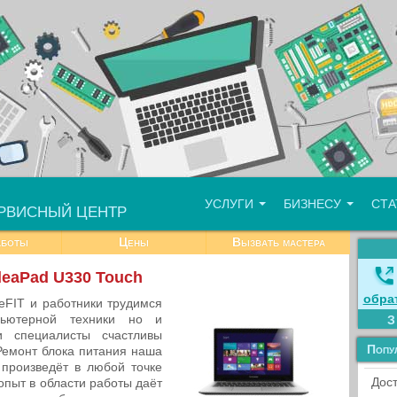
УСЛУГИ
БИЗНЕСУ
СТ
РВИСНЫЙ ЦЕНТР
аботы
Цены
Вызвать мастера
deaPad U330 Touch
обра
eFIT и работники трудимся
ьютерной техники но и
 специалисты счастливы
Попу
Ремонт блока питания наша
 произведёт в любой точке
Дост
опыт в области работы даёт