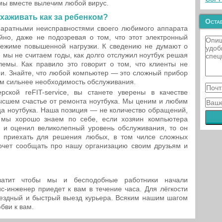
 мы вместе вылечим любой вирус.
ухаживать как за ребенком?
Остав
паратными неисправностями своего любимого аппарата
йно, даже не подозревая о том, что этот электронный
режиме повышенной нагрузки. К сведению не думают о
 мы не считаем годы, как долго отслужил ноутбук решая
лемы. Как правило это говорит о том, что клиенты не
ии. Знайте, что любой компьютер — это сложный прибор
ем сильнее необходимость обслуживания.
кой reFIT-service, вы станете уверены в качестве
ысшем счастье от ремонта ноутбука. Мы ценим и любим
а ноутбука. Наша позиция — не количество обращений,
, мы хорошо знаем по себе, если хозяин компьютера
 и оценил великолепный уровень обслуживания, то он
а приехать для решения любых, в том чилсе сложных
очет сообщать про нашу организацию своим друзьям и
атит чтобы мы и бесподобные работники начали
с-инженер приедет к вам в течение часа. Для лёгкости
мездный и быстрый выезд курьера. Всяким нашим шагом
бви к вам.