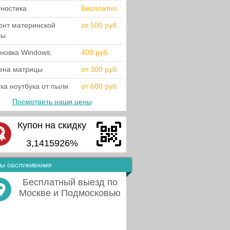
гностика
Бесплатно
онт материнской
от 500 руб.
ты
ановка Windows
400 руб.
ена матрицы
от 300 руб.
ка ноутбука от пыли
от 600 руб.
Посмотреть наши цены
Купон на скидку
3,1415926%
ы обслуживания
Бесплатный выезд по
Москве и Подмосковью