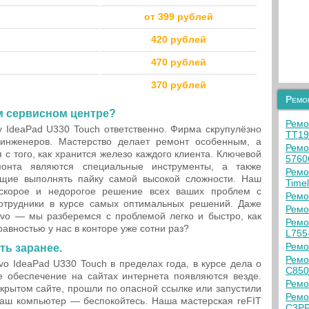
от 399 рублей
420 рублей
470 рублей
370 рублей
Ремо
м сервисном центре?
Ремо
 IdeaPad U330 Touch ответственно. Фирма скрупулёзно
TT1
инженеров. Мастерство делает ремонт особенным, а
Ремо
 с того, как хранится железо каждого клиента. Ключевой
5760
монта являются специальные инструменты, а также
Ремо
щие выполнять пайку самой высокой сложности. Наш
Time
т скорое и недорогое решение всех ваших проблем с
Ремо
отрудники в курсе самых оптимальных решений. Даже
Ремо
ovo — мы разберемся с проблемой легко и быстро, как
Ремо
авностью у нас в конторе уже сотни раз?
L755
Ремон
ть заранее.
Ремо
vo IdeaPad U330 Touch в пределах года, в курсе дела о
C850
е обеспечение на сайтах интернета появляются везде.
Ремо
ткрытом сайте, прошли по опасной ссылке или запустили
Ремо
ваш компьютер — беспокойтесь. Наша мастерская reFIT
C3P