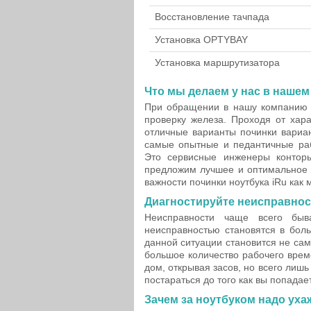
Восстановление тачпада
Установка OPTYBAY
Установка маршрутизатора
Что мы делаем у нас в наше
При обращении в нашу компанию r
проверку железа. Проходя от хар
отличные варианты починки вариан
самые опытные и педантичные раб
Это сервисные инженеры контор
предложим лучшее и оптимальное 
важности починки ноутбука iRu как 
Диагностируйте неисправнос
Неисправности чаще всего быв
неисправностью становятся в бол
данной ситуации становится не сам
большое количество рабочего врем
дом, открывая засов, но всего лишь
постараться до того как вы попадае
Зачем за ноутбуком надо уха