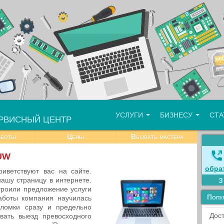
УСЛУГИ
БИЗНЕСУ
СТ
РВИСНЫЙ ЦЕНТР
аботы
Цены
Вызвать мастера
3UW
обра
риветствуют вас на сайте.
нашу страницу в интернете.
троили предложение услуги
Попу
аботы компания научилась
ломки сразу и предельно
Дост
вать выезд превосходного