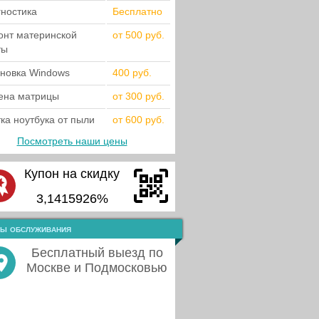
гностика
Бесплатно
онт материнской
от 500 руб.
ты
ановка Windows
400 руб.
ена матрицы
от 300 руб.
ка ноутбука от пыли
от 600 руб.
Посмотреть наши цены
Купон на скидку
3,1415926%
ы обслуживания
Бесплатный выезд по
Москве и Подмосковью