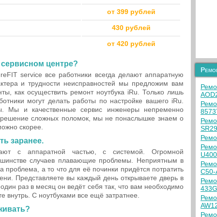
от 399 рублей
430 рублей
от 420 рублей
м сервисном центре?
Ремо
eFIT service все работники всегда делают аппаратную
актера и трудности неисправностей мы предложим вам
Ремо
ты, как осуществить ремонт ноутбука iRu. Только лишь
AOD2
отники могут делать работы по настройке вашего iRu.
Ремо
ы. Мы и качественные сервис инженеры непременно
8573
решение сложных поломок, мы не понаслышке знаем о
Ремо
можно скорее.
SR2
Ремо
ть заранее.
Ремо
ают с аппаратной частью, с системой. Огромной
U400
ьшинстве случаев плавающие проблемы. Неприятным в
Ремо
а проблема, а то что для её починки придётся потратить
C50-
ени. Представляете вы каждый день открываете дверь в
Ремо
 один раз в месяц он ведёт себя так, что вам необходимо
433G
те внутрь. С ноутбуками все ещё затратнее.
Ремо
AW1
живать?
Ремо