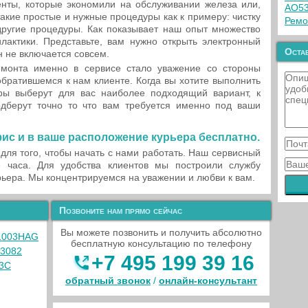
иенты, которые экономили на обслуживании железа или,
AO53
акие простые и нужные процедуры как к примеру: чистку
Ремо
другие процедуры. Как показывает наш опыт множество
ктики. Представьте, вам нужно открыть электронный
Остав
н не включается совсем.
монта именно в сервисе стало уважение со стороны
обратившемся к нам клиенте. Когда вы хотите выполнить
ры выберут для вас наиболее подходящий вариант, к
дберут точно то что вам требуется именно под ваши
ис и в ваше расположение курьера бесплатно.
для того, чтобы начать с нами работать. Наш сервисный
 часа. Для удобства клиентов мы построили службу
рьера. Мы концентрируемся на уважении и любви к вам.
Позвоните нам прямо сейчас
Вы можете позвонить и получить абсолютно
 1003HAG
бесплатную консультацию по телефону
03082
+7 495 199 39 16
X3C
обратный звонок
/
онлайн‑консультант