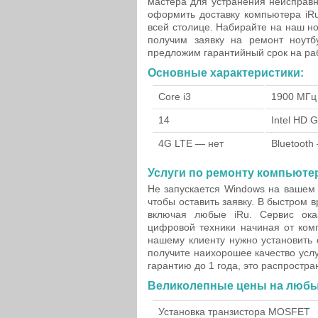
мастера для устранения неисправн
оформить доставку компьютера iR
всей столице. Набирайте на наш н
получим заявку на ремонт ноут
предложим гарантийный срок на ра
Основные характеристики:
Core i3
1900 МГц
14
Intel HD 
4G LTE — нет
Bluetooth
Услуги по ремонту компьюте
Не запускается Windows на вашем 
чтобы оставить заявку. В быстром 
включая любые iRu. Сервис ока
цифровой техники начиная от комп
нашему клиенту нужно установить 
получите наихорошее качество услуг
гарантию до 1 года, это распростра
Великолепные цены на любы
Установка транзистора MOSFET