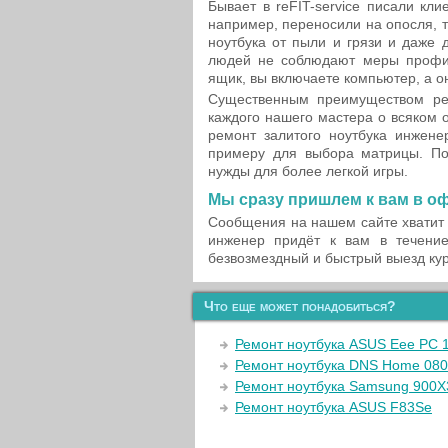
Бывает в reFIT-service писали кл
например, переносили на опосля, т
ноутбука от пыли и грязи и даже 
людей не соблюдают меры профила
ящик, вы включаете компьютер, а о
Существенным преимуществом ре
каждого нашего мастера о всяком 
ремонт залитого ноутбука инжене
примеру для выбора матрицы. По
нужды для более легкой игры.
Мы сразу пришлем к вам в оф
Сообщения на нашем сайте хватит 
инженер придёт к вам в течение
безвозмездный и быстрый выезд ку
Что еще может понадобиться?
Ремонт ноутбука ASUS Eee PC
Ремонт ноутбука DNS Home 08
Ремонт ноутбука Samsung 900
Ремонт ноутбука ASUS F83Se