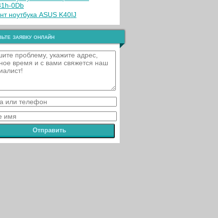
1h-0Db
нт ноутбука ASUS K40IJ
ьте заявку онлайн
Отправить