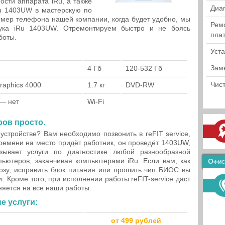
ости аппарата iRu, а также
Диа
u 1403UW в мастерскую по
омер телефона нашей компании, когда будет удобно, мы
Рем
бука iRu 1403UW. Отремонтируем быстро и не боясь
пла
боты.
Уст
Зам
4 Гб
120-532 Гб
Чист
Graphics 4000
1.7 кг
DVD-RW
 — нет
Wi-Fi
ров просто.
устройстве? Вам необходимо позвонить в reFIT service,
времени на место придёт работник, он проведёт 1403UW,
зывает услуги по диагностике любой разнообразной
ьютеров, заканчивая компьютерами iRu. Если вам, как
Офис
озу, исправить блок питания или прошить чип БИОС вы
. Кроме того, при исполнении работы reFIT-service даст
няется на все наши работы.
е услуги:
от 499 рублей