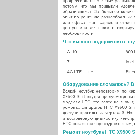
профессионально и быстро выполн
потому, что мы привыкли удовле
обратившихся. За большое количе
опыт по решению разнообразных з
или офиса. Наш сервис и отличн
центры или же к вам в квартиру
необходимости.
Что именно содержится в ноу
A110
800
7
Inte
4G LTE — нет
Blue
Оборудование сломалось? Вы
Всякий ноутбук неповторим по ха
X9500 Shift внутри предусмотрены
моделях HTC, это вовсе не значит,
ремонта аппаратов HTC X9500 Shif
доступе правильных чертежей. Наш
и достоверную диагностику неиспр
HTC покажется чересчур сложным, 
Ремонт ноутбука HTC X9500 Sh