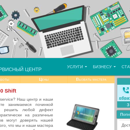
УСЛУГИ
БИЗНЕСУ
СТ
РВИСНЫЙ ЦЕНТР
аботы
Цены
Вызвать мастера
 Shift
обра
-service? Наш центр и наши
сте занимаемся починкой
м решить любой дефект
Попу
практически на различные
ов могут доверять нашей
Дост
ого, что мы и наши мастера