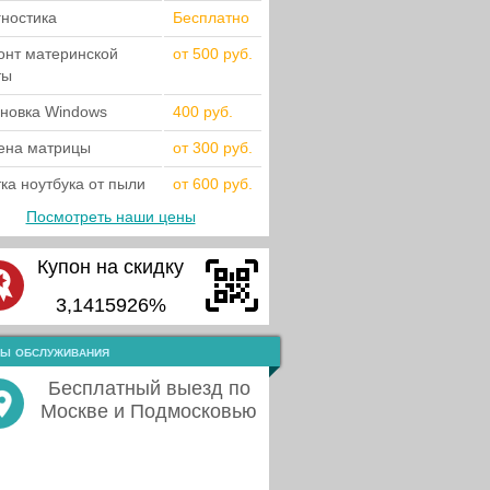
гностика
Бесплатно
онт материнской
от 500 руб.
ты
ановка Windows
400 руб.
ена матрицы
от 300 руб.
ка ноутбука от пыли
от 600 руб.
Посмотреть наши цены
Купон на скидку
3,1415926%
ы обслуживания
Бесплатный выезд по
Москве и Подмосковью