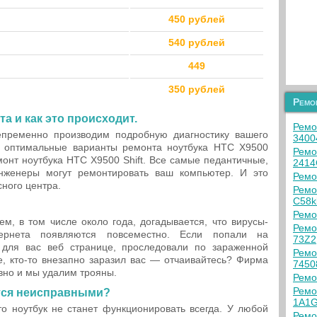
450 рублей
540 рублей
449
350 рублей
Ремо
та и как это происходит.
Ремо
пременно производим подробную диагностику вашего
340
 оптимальные варианты ремонта ноутбука HTC X9500
Ремо
емонт ноутбука HTC X9500 Shift. Все самые педантичные,
2414
нженеры могут ремонтировать ваш компьютер. И это
Ремо
ного центра.
Ремо
C58k
Ремо
ем, в том числе около года, догадывается, что вирусы-
Ремо
ернета появляются повсеместно. Если попали на
73Z2
 для вас веб странице, проследовали по зараженной
Ремо
, кто-то внезапно заразил вас — отчаивайтесь? Фирма
7450
вно и мы удалим трояны.
Ремо
Ремо
тся неисправными?
1A1G
то ноутбук не станет функционировать всегда. У любой
Ремо