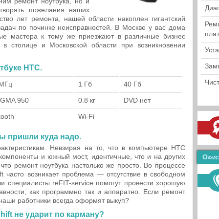
им ремонт ноутбука, но и
Диа
творять пожелания наших
ство лет ремонта, нашей области накоплен гигантский
Рем
адач по починке неисправностей. В Москве у вас дома
пла
ые мастера к тому же приезжают в различные бизнес
 в столице и Московской области при возникновении
Уст
Зам
тбуке HTC.
Чист
 МГц
1 Гб
40 Гб
l GMA 950
0.8 кг
DVD нет
tooth
Wi-Fi
 пришли куда надо.
рактеристикам. Невзирая на то, что в компьютере HTC
 компоненты и южный мост, идентичные, что и на других
Офис
 что ремонт ноутбука настолько же просто. Во процессе
t часто возникает проблема — отсутствие в свободном
и специалисты reFIT-service помогут провести хорошую
авности, как программно так и аппаратно. Если ремонт
наши работники всегда оформят выкуп?
ift не ударит по карману?