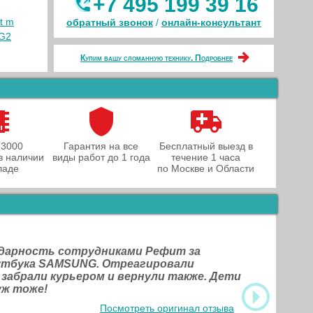
+7 495 199 39 16
t m
обратный звонок
/
онлайн‑консультант
 G2
Купим вашу сломанную технику. Подробнее
 3000
Гарантия на все
Бесплатный выезд в
в наличии
виды работ до 1 года
течение 1 часа
ладе
по Москве и Области
одарность сотрудниками Рефит за
оутбука SAMSUNG. Отреагировали
 забрали курьером и вернули также. Дети
уж тоже!
Посмотреть оригинал отзыва