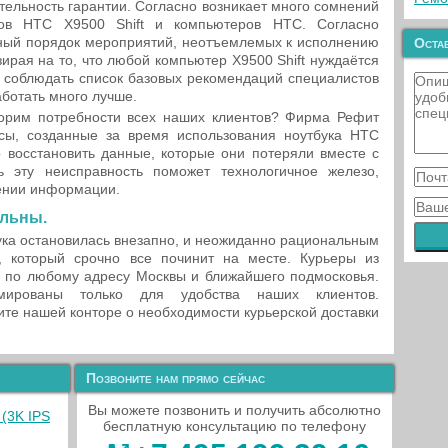
тельность гарантии. Согласно возникает много сомнений
уков HTC X9500 Shift и компьютеров HTC. Согласно
нный порядок мероприятий, неотъемлемых к исполнению
Остав
ирая на то, что любой компьютер X9500 Shift нуждаётся
 соблюдать список базовых рекомендаций специалистов
ботать много лучше.
орим потребности всех наших клиентов? Фирма Рефит
сы, созданные за время использования ноутбука HTC
о восстановить данные, которые они потеряли вместе с
 эту неисправность поможет технологичное железо,
тении информации.
ильны.
ка остановилась внезапно, и неожиданно рациональным
, который срочно все починит на месте. Курьеры из
м по любому адресу Москвы и ближайшего подмосковья.
ированы только для удобства наших клиентов.
ите нашей конторе о необходимости курьерской доставки
Позвоните нам прямо сейчас
Вы можете позвонить и получить абсолютно
(3K IPS
бесплатную консультацию по телефону