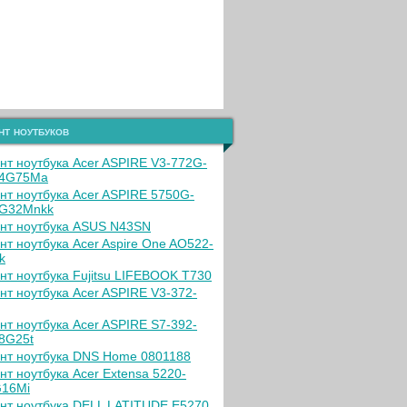
нт ноутбуков
нт ноутбука Acer ASPIRE V3-772G-
04G75Ma
нт ноутбука Acer ASPIRE 5750G-
G32Mnkk
нт ноутбука ASUS N43SN
нт ноутбука Acer Aspire One AO522-
k
нт ноутбука Fujitsu LIFEBOOK T730
нт ноутбука Acer ASPIRE V3-372-
нт ноутбука Acer ASPIRE S7-392-
8G25t
нт ноутбука DNS Home 0801188
нт ноутбука Acer Extensa 5220-
16Mi
нт ноутбука DELL LATITUDE E5270