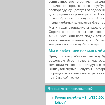
вещи существует ограниченная дли
в качестве производства ноутб
распорядку, существует определе
для продления сроков работы. Невз
в своеобразном подходе пытайтесь
и ваш любимый компьютер будет ра
Мы и наши специалисты удовлетв
Сервис с трепетом выяснит нюан
X9500 Shift. Для всех людей важн
выключением компьютера. Решить
которое также понадобиться при ч
Мы и работники весьма моб
Предположим работа вашего ноутбу
решением будет позвать мастера
компании мгновенно приедут к ва
Вышеупомянутые службы сформ
Обращайтесь к нам сейчас расскаж
ноутбука сейчас же.
Что еще может понадобиться?
Ремонт ноутбука MSI WS60 2OJ 
Edition)