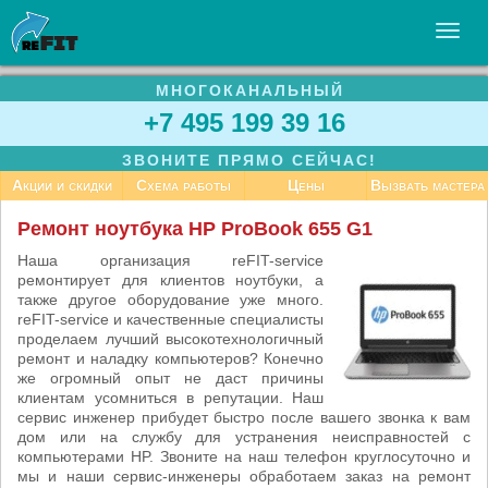
МНОГОКАНАЛЬНЫЙ
УСЛУГИ
+7 495 199 39 16
БИЗНЕСУ
ЗВОНИТЕ ПРЯМО СЕЙЧАС!
СТАТЬИ
Акции и скидки
Схема работы
Цены
Вызвать мастера
ВАКАНСИИ
Ремонт ноутбука HP ProBook 655 G1
КОНТАКТЫ
Наша организация reFIT-service
ремонтирует для клиентов ноутбуки, а
также другое оборудование уже много.
reFIT-service и качественные специалисты
проделаем лучший высокотехнологичный
ремонт и наладку компьютеров? Конечно
же огромный опыт не даст причины
клиентам усомниться в репутации. Наш
сервис инженер прибудет быстро после вашего звонка к вам
дом или на службу для устранения неисправностей с
компьютерами HP. Звоните на наш телефон круглосуточно и
мы и наши сервис-инженеры обработаем заказ на ремонт