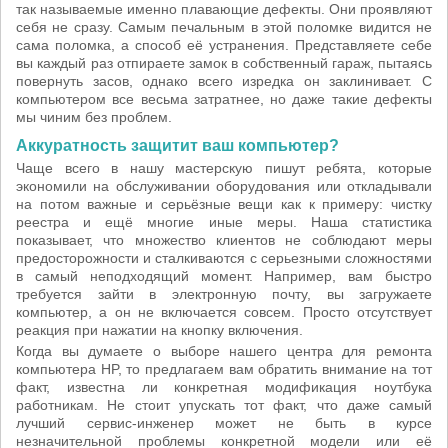
так называемые именно плавающие дефекты. Они проявляют
себя не сразу. Самым печальным в этой поломке видится не
сама поломка, а способ её устранения. Представляете себе
вы каждый раз отпираете замок в собственный гараж, пытаясь
повернуть засов, однако всего изредка он заклинивает. С
компьютером все весьма затратнее, но даже такие дефекты
мы чиним без проблем.
Аккуратность защитит ваш компьютер?
Чаще всего в нашу мастерскую пишут ребята, которые
экономили на обслуживании оборудования или откладывали
на потом важные и серьёзные вещи как к примеру: чистку
реестра и ещё многие иные меры. Наша статистика
показывает, что множество клиентов не соблюдают меры
предосторожности и сталкиваются с серьезными сложностями
в самый неподходящий момент. Например, вам быстро
требуется зайти в электронную почту, вы загружаете
компьютер, а он не включается совсем. Просто отсутствует
реакция при нажатии на кнопку включения.
Когда вы думаете о выборе нашего центра для ремонта
компьютера HP, то предлагаем вам обратить внимание на тот
факт, известна ли конкретная модификация ноутбука
работникам. Не стоит упускать тот факт, что даже самый
лучший сервис-инженер может не быть в курсе
незначительной проблемы конкретной модели или её