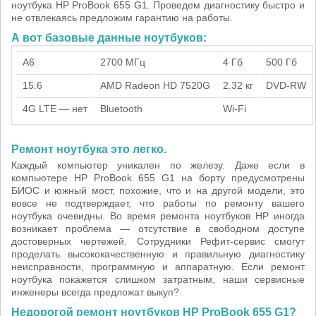
ноутбука HP ProBook 655 G1. Проведем диагностику быстро и
не отвлекаясь предложим гарантию на работы.
А вот базовые данные ноутбуков:
A6
2700 МГц
4 Гб
500 Гб
15.6
AMD Radeon HD 7520G
2.32 кг
DVD-RW
4G LTE — нет
Bluetooth
Wi-Fi
Ремонт ноутбука это легко.
Каждый компьютер уникален по железу. Даже если в
компьютере HP ProBook 655 G1 на борту предусмотрены
БИОС и южный мост, похожие, что и на другой модели, это
вовсе не подтверждает, что работы по ремонту вашего
ноутбука очевидны. Во время ремонта ноутбуков HP иногда
возникает проблема — отсутствие в свободном доступе
достоверных чертежей. Сотрудники Рефит-сервис смогут
проделать высококачественную и правильную диагностику
неисправности, программную и аппаратную. Если ремонт
ноутбука покажется слишком затратным, наши сервисные
инженеры всегда предложат выкуп?
Недорогой ремонт ноутбуков HP ProBook 655 G1?