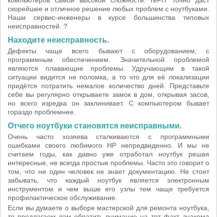
компьютеров самой высокой сложности. reFIT точно даст
скорейшее и отличное решение любых проблем с ноутбуками.
Наши сервис-инженеры в курсе большинства типовых
неисправностей. ?
Находите неисправность.
Дефекты чаще всего бывают с оборудованием, с
программным обеспечением. Значительной проблемой
являются плавающие проблемы. Удручающим в такой
ситуации видится не поломка, а то что для её локализации
придётся потратить немалое количество дней. Представьте
себе вы регулярно открываете замок в дом, открывая засов,
но всего изредка он заклинивает. С компьютером бывает
гораздо проблемнее.
Отчего ноутбуки становятся неисправными.
Очень часто хозяева сталкиваются с программными
ошибками своего любимого HP непредвиденно. И мы не
считаем годы, как давно уже отработал ноутбук решая
интересные, не всегда простые проблемы. Часто это говорит о
том, что ни один человек не знает документацию. Не стоит
забывать, что каждый ноутбук является электронным
инструментом и чем выше его узлы тем чаще требуется
профилактическое обслуживание.
Если вы думаете о выборе мастерской для ремонта ноутбука,
то предлагаем вам обратить внимание на тот факт, знакома