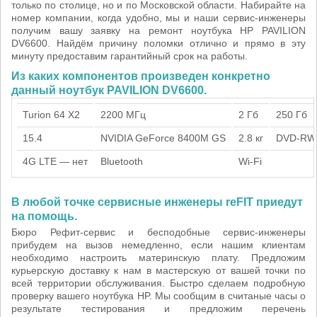
только по столице, но и по Московской области. Набирайте на
номер компании, когда удобно, мы и наши сервис-инженеры
получим вашу заявку на ремонт ноутбука HP PAVILION
DV6600. Найдём причину поломки отлично и прямо в эту
минуту предоставим гарантийный срок на работы.
Из каких компонентов произведен конкретно
данный ноутбук PAVILION DV6600.
Turion 64 X2
2200 МГц
2 Гб
250 Гб
15.4
NVIDIA GeForce 8400M GS
2.8 кг
DVD-RW
4G LTE — нет
Bluetooth
Wi-Fi
В любой точке сервисные инженеры reFIT приедут
на помощь.
Бюро Рефит-сервис и бесподобные сервис-инженеры
прибудем на вызов немедленно, если нашим клиентам
необходимо настроить материнскую плату. Предложим
курьерскую доставку к нам в мастерскую от вашей точки по
всей территории обслуживания. Быстро сделаем подробную
проверку вашего ноутбука HP. Мы сообщим в считаные часы о
результате тестирования и предложим перечень