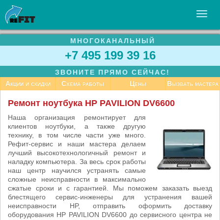
МНОГОКАНАЛЬНЫЙ
УСЛУГИ
+7 495 199 39 16
БИЗНЕСУ
ЗВОНИТЕ ПРЯМО СЕЙЧАС!
СТАТЬИ
Акции и скидки
Схема работы
Цены
Вызвать мастера
ВАКАНСИИ
Ремонт ноутбука HP PAVILION DV6600
КОНТАКТЫ
Наша организация ремонтирует для
клиентов ноутбуки, а также другую
технику, в том числе части уже много.
Рефит-сервис и наши мастера делаем
лучший высокотехнологичный ремонт и
наладку компьютера. За весь срок работы
наш центр научился устранять самые
сложные неисправности в максимально
сжатые сроки и с гарантией. Мы поможем заказать выезд
блестящего сервис-инженеры для устранения вашей
неисправности HP, отправить оформить доставку
оборудования HP PAVILION DV6600 до сервисного центра не