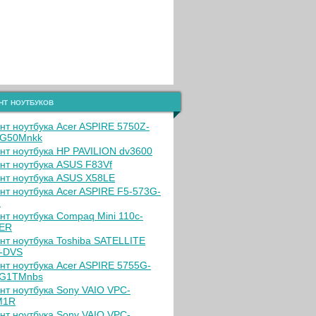
нт ноутбуков
нт ноутбука Acer ASPIRE 5750Z-
2G50Mnkk
нт ноутбука HP PAVILION dv3600
нт ноутбука ASUS F83Vf
нт ноутбука ASUS X58LE
нт ноутбука Acer ASPIRE F5-573G-
G
нт ноутбука Compaq Mini 110c-
ER
нт ноутбука Toshiba SATELLITE
-DVS
нт ноутбука Acer ASPIRE 5755G-
8G1TMnbs
нт ноутбука Sony VAIO VPC-
M1R
нт ноутбука Sony VAIO VPC-