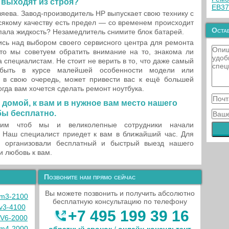
 выходят из строя?
EB3
яева. Завод-производитель HP выпускает свою технику с
Всякому качеству есть предел — со временем происходит
Остав
опала жидкость? Незамедлитель снимите блок батарей.
сь над выбором своего сервисного центра для ремонта
то мы советуем обратить внимание на то, знакома ли
специалистам. Не стоит не верить в то, что даже самый
 быть в курсе малейшей особенности модели или
 в свою очередь, может привести вас к ещё большей
гда вам хочется сделать ремонт ноутбука.
 домой, к вам и в нужное вам место нашего
бы бесплатно.
одим чтоб мы и великолепные сотрудники начали
. Наш специалист приедет к вам в ближайший час. Для
ы организовали бесплатный и быстрый выезд нашего
и любовь к вам.
Позвоните нам прямо сейчас
Вы можете позвонить и получить абсолютно
dm3-2100
бесплатную консультацию по телефону
v3-4100
+7 495 199 39 16
DV6-2000
dm4-2000