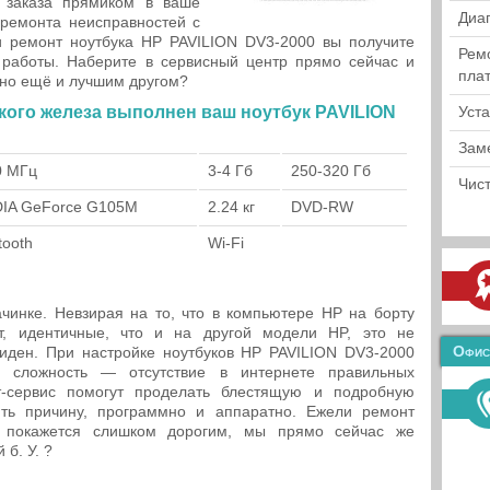
 заказа прямиком в ваше
Диа
ремонта неисправностей с
ги ремонт ноутбука HP PAVILION DV3-2000 вы получите
Рем
работы. Наберите в сервисный центр прямо сейчас и
пла
 но ещё и лучшим другом?
кого железа выполнен ваш ноутбук PAVILION
Уст
Зам
0 МГц
3-4 Гб
250-320 Гб
Чист
DIA GeForce G105M
2.24 кг
DVD-RW
tooth
Wi-Fi
чинке. Невзирая на то, что в компьютере HP на борту
, идентичные, что и на другой модели HP, это не
Офис
виден. При настройке ноутбуков HP PAVILION DV3-2000
я сложность — отсутствие в интернете правильных
т-сервис помогут проделать блестящую и подробную
ить причину, программно и аппаратно. Ежели ремонт
 покажется слишком дорогим, мы прямо сейчас же
б. У. ?