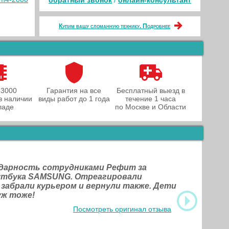
обратный звонок
/
онлайн‑консультант
Купим вашу сломанную технику. Подробнее
 3000
Гарантия на все
Бесплатный выезд в
в наличии
виды работ до 1 года
течение 1 часа
ладе
по Москве и Области
одарность сотрудниками Рефит за
оутбука SAMSUNG. Отреагировали
 забрали курьером и вернули также. Дети
уж тоже!
Посмотреть оригинал отзыва