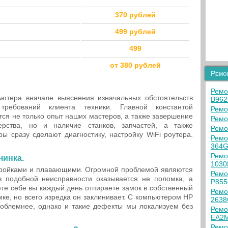
370 рублей
499 рублей
499
от 380 рублей
Ремо
Ремо
ютера вначале выяснения изначальных обстоятельств
B96
ребований клиента техники. Главной константой
Ремо
ся не только опыт наших мастеров, а также завершение
Ремо
рства, но и наличие станков, запчастей, а также
Ремо
ы сразу сделают диагностику, настройку WiFi роутера.
Ремо
364
Ремо
чинка.
1030
тройками и плавающими. Огромной проблемой являются
Ремо
подобной неисправности оказывается не поломка, а
P855
ете себе вы каждый день отпираете замок в собственный
Ремо
мке, но всего изредка он заклинивает. С компьютером HP
263
роблемнее, однако и такие дефекты мы локализуем без
Ремо
EA2
Ремо