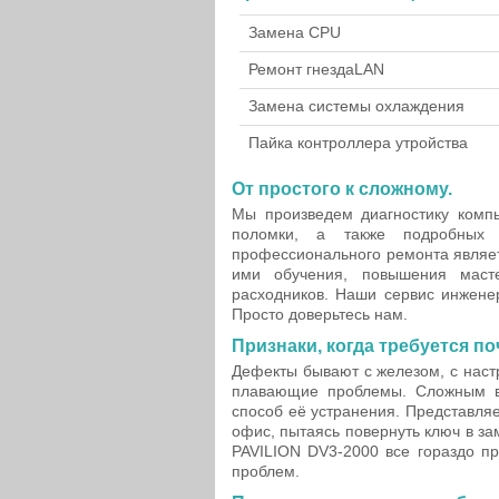
Замена CPU
Ремонт гнезда
LAN
Замена системы охлаждения
Пайка контроллера утройства
От простого к сложному.
Мы произведем диагностику компь
поломки, а также подробных т
профессионального ремонта являет
ими обучения, повышения масте
расходников. Наши сервис инженер
Просто доверьтесь нам.
Признаки, когда требуется по
Дефекты бывают с железом, с нас
плавающие проблемы. Сложным в 
способ её устранения. Представля
офис, пытаясь повернуть ключ в за
PAVILION DV3-2000 все гораздо п
проблем.