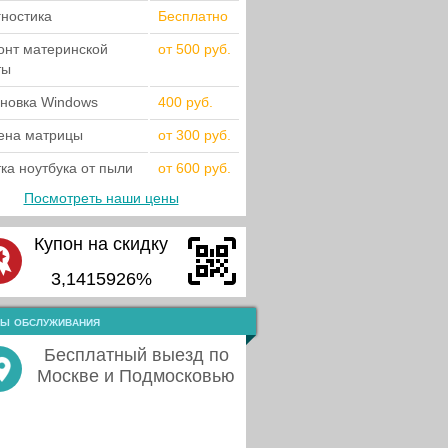
гностика
Бесплатно
онт материнской
от 500 руб.
ты
ановка Windows
400 руб.
ена матрицы
от 300 руб.
ка ноутбука от пыли
от 600 руб.
Посмотреть наши цены
Купон на скидку
3,1415926%
ы обслуживания
Бесплатный выезд по
Москве и Подмосковью