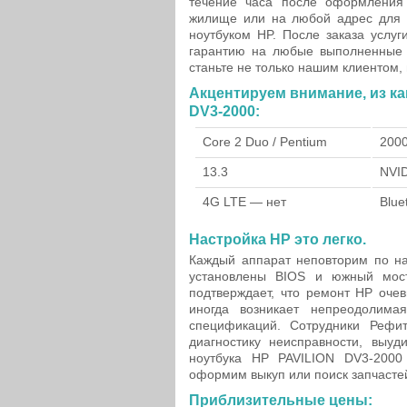
течение часа после оформления
жилище или на любой адрес для 
ноутбуком HP. После заказа услу
гарантию на любые выполненные 
станьте не только нашим клиентом,
Акцентируем внимание, из ка
DV3-2000:
Core 2 Duo / Pentium
200
13.3
NVI
4G LTE — нет
Blue
Настройка HP это легко.
Каждый аппарат неповторим по на
установлены BIOS и южный мост
подтверждает, что ремонт HP оче
иногда возникает непреодолима
спецификаций. Сотрудники Рефи
диагностику неисправности, выуд
ноутбука HP PAVILION DV3-2000
оформим выкуп или поиск запчастей 
Приблизительные цены: