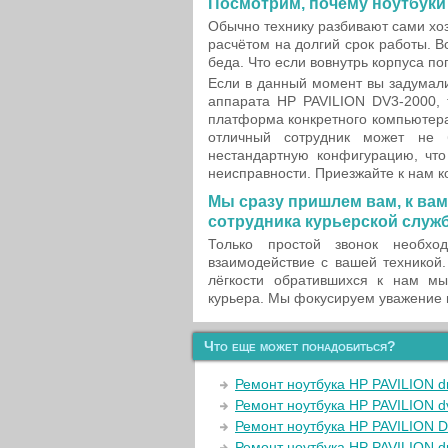
Посмотрим, почему ноутбуки
Обычно технику разбивают сами хоз
расчётом на долгий срок работы. 
беда. Что если вовнутрь корпуса п
Если в данный момент вы задумали
аппарата HP PAVILION DV3-2000, 
платформа конкретного компьютера 
отличный сотрудник может не
нестандартную конфигурацию, что
неисправности. Приезжайте к нам ко
Мы сразу пришлем вам, к вам
сотрудника курьерской служ
Только простой звонок необх
взаимодействие с вашей техникой
лёгкости обратившихся к нам м
курьера. Мы фокусируем уважение 
Что еще может понадобиться?
Ремонт ноутбука HP PAVILION 
Ремонт ноутбука HP PAVILION d
Ремонт ноутбука HP PAVILION 
Ремонт ноутбука HP PAVILION 