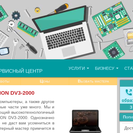
УСЛУГИ
БИЗНЕСУ
СТ
РВИСНЫЙ ЦЕНТР
аботы
Цены
Вызвать мастера
ION DV3-2000
обра
компьютеры, а также другое
ные части уже много. Мы и
ющий высокотехнологичный
Попу
ION DV3-2000. Однозначно
 не даст вам усомниться в
Дост
терный мастер примчится в