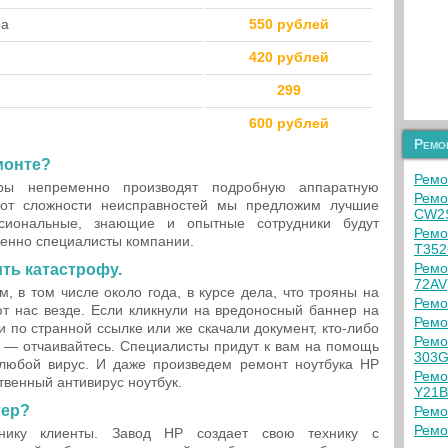
ра
550 рублей
420 рублей
299
600 рублей
Ремо
монте?
Ремо
ры непременно производят подробную аппаратную
Ремо
 от сложности неисправностей мы предложим лучшие
CW2
сиональные, знающие и опытные сотрудники будут
Ремо
менно специалисты компании.
T352
Ремо
ть катастрофу.
72AV
м, в том числе около года, в курсе дела, что трояны на
Ремо
ют нас везде. Если кликнули на вредоносный баннер на
Ремо
и по странной ссылке или же скачали документ, кто-либо
Ремо
 — отчаивайтесь. Специалисты придут к вам на помощь
303G
любой вирус. И даже произведем ремонт ноутбука HP
Ремо
твенный антивирус ноутбук.
Y21
тер?
Ремо
Ремо
нику клиенты. Завод HP создает свою технику с