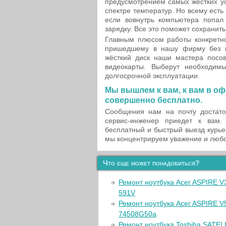
предусмотрением самых жёстких у
спектре температур. Но всему есть
если вовнутрь компьютера попал
зарядку. Все это поможет сохранит
Главным плюсом работы конкретно
пришедшему в нашу фирму без и
жёсткий диск наши мастера посо
видеокарты. Выберут необходим
долгосрочной эксплуатации.
Мы вышлем к вам, к вам в оф
совершенно бесплатно.
Сообщения нам на почту достато
сервис-инженер приедет к вам.
бесплатный и быстрый выезд курье
мы концентрируем уважение и любо
Что еще может понадобиться?
Ремонт ноутбука Acer ASPIRE V
591V
Ремонт ноутбука Acer ASPIRE V
74508G50a
Ремонт ноутбука Toshiba SATEL