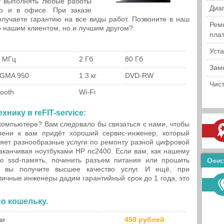
ет выполнять любые работы
Диа
но и в офисе. При заказе
лучаете гарантию на все виды работ. Позвоните в наш
Рем
ко нашим клиентом, но и лучшим другом?
пла
Уст
 МГц
2 Гб
80 Гб
Зам
l GMA 950
1.3 кг
DVD-RW
Чист
tooth
Wi-Fi
нику в reFIT-service:
компьютере? Вам следовало бы связаться с нами, чтобы
ени к вам придёт хороший сервис-инженер, который
яет разнообразные услуги по ремонту разной цифровой
заканчивая ноутбуками HP nc2400. Если вам, как нашему
ую ssd-память, починить разъем питания или прошить
Офис
, вы получите высшее качество услуг. И ещё, при
личные инженеры дадим гарантийный срок до 1 года, это
по кошельку.
зи
450 рублей