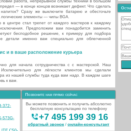
словий работа, непрерывной службы техники в большом
 предел — в конце концов возникает дефект. Что сделать
Остав
 напиток? Сразу же выключите батарею и обесточьте
ь логические элементы — чипы BGA.
 в центре стал трепет от каждого мастеров к каждому
сключения. Предположим вам понадобится заменить
ветуют бесподобное решение, к примеру для подбора
ые детали именно вам специально для облегченной
ис и в ваше расположение курьера
чно для начала сотрудничества с с мастерской. Наш
 Исключительно для лёгкости клиентов мы сделали
ра из нашей службы туда куда вам надо. В каждом шаге
вь к вам.
Позвоните нам прямо сейчас
Вы можете позвонить и получить абсолютно
3-372-
бесплатную консультацию по телефону
+7 495 199 39 16
5-573G-
обратный звонок
/
онлайн‑консультант
LITE C50-