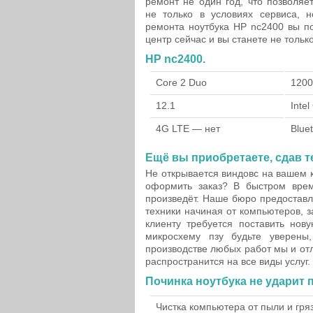
ремонт не один год, что позволя
не только в условиях сервиса, 
ремонта ноутбука HP nc2400 вы по
центр сейчас и вы станете не толь
HP nc2400.
Core 2 Duo
1200
12.1
Inte
4G LTE — нет
Blue
Ещё вы приобретаете, сдав тех
Не открывается виндовс на вашем 
оформить заказ? В быстром врем
произведёт. Наше бюро предоставл
техники начиная от компьютеров, 
клиенту требуется поставить нов
микросхему пзу будьте уверены
производстве любых работ мы и от
распространится на все виды услуг.
Починка ноутбука не ударит 
Чистка компьютера от пыли и гря