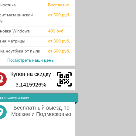
гностика
Бесплатно
онт материнской
от 500 руб.
ты
ановка Windows
400 руб.
ена матрицы
от 300 руб.
ка ноутбука от пыли
от 600 руб.
Посмотреть наши цены
Купон на скидку
3,1415926%
ы обслуживания
Бесплатный выезд по
Москве и Подмосковью