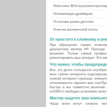
Реболлинг BGA мультиконтролле
Оптимизация драйверов
Установка рамки дисплея
Очистка материнской платы
От простого к сложному в ре
При обращении сервис инжене
диагностику железа HP. Проходя
решения. Только самые профес
ремонтировать ваш аппарат. Это и
Что нужно, чтобы предупреди
Все, кто долго пользуется ноутбуко
всех сайтах интернета подстерега
нужной интернет странице, кликнул
злонамеренно заразил ваш ноутбук
быстро и мы совместно вылечим 
nc2400 и свободно установим качес
Мастер защитит ваш компью
Чаще всего могут сломать тех