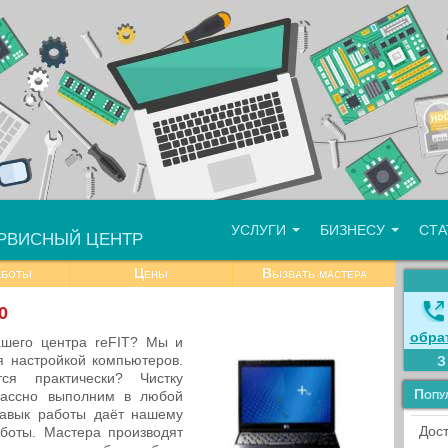
УСЛУГИ
БИЗНЕСУ
СТ
РВИСНЫЙ ЦЕНТР
аботы
Цены
Вызвать мастера
0
обра
ашего центра reFIT? Мы и
 настройкой компьютеров.
тся практически? Чистку
Попу
лассно выполним в любой
авык работы даёт нашему
Дост
боты. Мастера производят