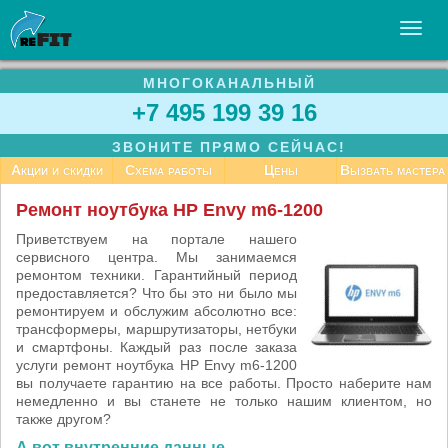
МНОГОКАНАЛЬНЫЙ
УСЛУГИ
+7 495 199 39 16
БИЗНЕСУ
ЗВОНИТЕ ПРЯМО СЕЙЧАС!
СТАТЬИ
Акции и скидки
Схема работы
Цены
Вызвать мастера
ВАКАНСИИ
Ремонт ноутбука HP Envy m6-1200
КОНТАКТЫ
Приветствуем на портале нашего
сервисного центра. Мы занимаемся
ремонтом техники. Гарантийный период
предоставляется? Что бы это ни было мы
ремонтируем и обслужим абсолютно все:
трансформеры, маршрутизаторы, нетбуки
и смартфоны. Каждый раз после заказа
услуги ремонт ноутбука HP Envy m6-1200
вы получаете гарантию на все работы. Просто наберите нам
немедленно и вы станете не только нашим клиентом, но
также другом?
А вот внутренние данные.