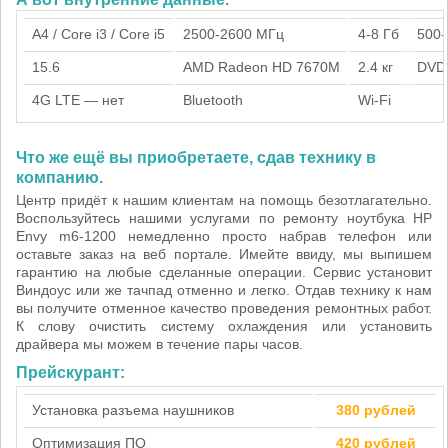
A4 / Core i3 / Core i5
2500-2600 МГц
4-8 Гб
500-
15.6
AMD Radeon HD 7670M
2.4 кг
DVD
4G LTE — нет
Bluetooth
Wi-Fi
Что же ещё вы приобретаете, сдав технику в
компанию.
Центр придёт к нашим клиентам на помощь безотлагательно.
Воспользуйтесь нашими услугами по ремонту ноутбука HP
Envy m6-1200 немедленно просто набрав телефон или
оставьте заказ на веб портале. Имейте ввиду, мы выпишем
гарантию на любые сделанные операции. Сервис установит
Виндоус или же тачпад отменно и легко. Отдав технику к нам
вы получите отменное качество проведения ремонтных работ.
К слову очистить систему охлаждения или установить
драйвера мы можем в течение пары часов.
Прейскурант:
Установка разъема наушников
380 рублей
Оптимизация ПО
420 рублей