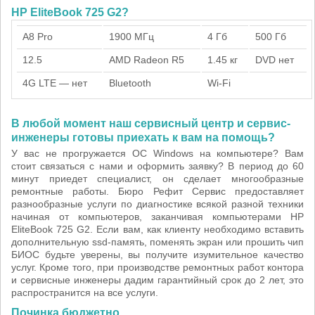
HP EliteBook 725 G2?
A8 Pro
1900 МГц
4 Гб
500 Гб
12.5
AMD Radeon R5
1.45 кг
DVD нет
4G LTE — нет
Bluetooth
Wi-Fi
В любой момент наш сервисный центр и сервис-
инженеры готовы приехать к вам на помощь?
У вас не прогружается ОС Windows на компьютере? Вам
стоит связаться с нами и оформить заявку? В период до 60
минут приедет специалист, он сделает многообразные
ремонтные работы. Бюро Рефит Сервис предоставляет
разнообразные услуги по диагностике всякой разной техники
начиная от компьютеров, заканчивая компьютерами HP
EliteBook 725 G2. Если вам, как клиенту необходимо вставить
дополнительную ssd-память, поменять экран или прошить чип
БИОС будьте уверены, вы получите изумительное качество
услуг. Кроме того, при производстве ремонтных работ контора
и сервисные инженеры дадим гарантийный срок до 2 лет, это
распространится на все услуги.
Починка бюджетно.