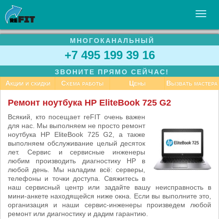
МНОГОКАНАЛЬНЫЙ
УСЛУГИ
+7 495 199 39 16
БИЗНЕСУ
ЗВОНИТЕ ПРЯМО СЕЙЧАС!
СТАТЬИ
Акции и скидки
Схема работы
Цены
Вызвать мастера
ВАКАНСИИ
Ремонт ноутбука HP EliteBook 725 G2
КОНТАКТЫ
Всякий, кто посещает reFIT очень важен
для нас. Мы выполняем не просто ремонт
ноутбука HP EliteBook 725 G2, а также
выполняем обслуживание целый десяток
лет. Сервис и сервисные инженеры
любим производить диагностику HP в
любой день. Мы наладим всё: серверы,
телефоны и точки доступа. Свяжитесь в
наш сервисный центр или задайте вашу неисправность в
мини-анкете находящейся ниже окна. Если вы выполните это,
организация и наши сервис-инженеры произведем любой
ремонт или диагностику и дадим гарантию.