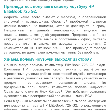
Приглядитесь получше к своёму ноутбуку HP
EliteBook 725 G2.
Дефекты чаще всего бывают с железом, с операционной
системой и плавающими. Огромной проблемой являются
именно плавающие поломки, которые досаждают не сразу.
Неприятным в данной неисправности видится не
неисправность, а метод её устранения. Представьте себе вы
каждый раз отпираете замок в собственный офис, пытаясь
повернуть ключ в замке, но изредка он стопорится. С
компьютерами HP EliteBook 725 G2 все происходит гораздо
затратнее, но даже такие поломки мы чиним без проблем.
Узнаем, почему ноутбуки выходят из строя?
Обычно могут сломать компьютер EliteBook 725 G2 люди.
Компания HP проектирует свою технику с расчётом на
агрессивные условия работа, постоянной службы компьютера
в различном диапазоне температур. Но всякому качеству есть
предел — со временем проявляется поломка. Что
предпринять если внутрь компьютера попала жидкость?
Сразу же отключите блок батарей. Эти действия сохранить
чувствительные электрический элементы — чипы BGA.
Если в данный момент вы сомневаетесь в выборе мастерской
для ремонта аппарата HP EliteBook 725 G2, то рекомендуем
обратить ваше внимание на тот факт, известна ли именно