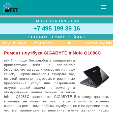
МНОГОКАНАЛЬНЫЙ
УСЛУГИ
+7 495 199 39 16
БИЗНЕСУ
ЗВОНИТЕ ПРЯМО СЕЙЧАС!
СТАТЬИ
Акции и скидки
Схема работы
Цены
Вызвать мастера
ВАКАНСИИ
Ремонт ноутбука GIGABYTE InNote Q1088C
КОНТАКТЫ
reFIT и наши бесподобные специалисты
приветствуют тебя на веб-сайте?
Уместно, что вы вошли конкретно на нашу
ссылку. Сервис-инженеры ожидали вас,
по этой причине подготовили различные
предложения услуг для разрешения
аккурат вашей задачи по ремонту и
обслуживанию вашей техники, а также
InNote Q1088C, включая все GIGABYTE. Все смогут доверять
компании не только потому, что мы отлично и отменно
выполним ремонтные работы ноутбуков, но и по причине того,
что мы принимаем во внимание всякие желания наших