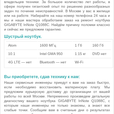
владельцев техники. За большое количество лет работы, в
сфере получен гигантский опыт по решению разнообразных
задач по починке неисправностей. В Москве у вас в жилище
или на работе. Набирайте на наш номер телефона 24 часа и
мы и наши мастера обработаем заказ на ремонт ноутбука
GIGABYTE InNote Q1088C. Найдём причину поломки классно
и сейчас же предложим гарантию.
Шустрый ноутбук.
Atom
1600 МГц
1 Гб
160 Гб
10.1
Intel GMA 950
1.15 кг
DVD нет
4G LTE — нет
Bluetooth — нет
Wi-Fi
Вы приобретете, сдав технику к нам:
Наши сервисные инженеры приедут к вам на заказ быстро,
если необходимо восстановить материнскую плату. Мы
предложим курьерскую доставку до организации от вашей
работы по всей Москве. Непременно произведем детальную
диагностику вашего ноутбука GIGABYTE InNote Q1088C, с
которым наши инженеры не только знакомы, а знают все
слабые точки. Сообщим вам в считаные дни о результатах