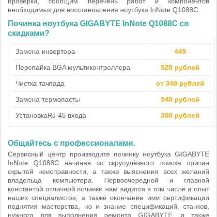
проверки, сообщим перечень работ и компонентов
необходимых для восстановления ноутбука InNote Q1088C.
Починка ноутбука GIGABYTE InNote Q1088C со
скидками?
Замена инвертора
449
Перепайка BGA мультиконтроллера
520 рублей
Чистка тачпада
от 349 рублей
Замена термопасты
540 рублей
Установка
RJ-45 входа
300 рублей
Общайтесь с профессионалами.
Сервисный центр производите починку ноутбука GIGABYTE
InNote Q1088C начиная со скрупулёзного поиска причин
скрытой неисправности, а также выяснения всех желаний
владельца компьютера. Первоочередной и главной
константой отличной починки нам видится в том числе и опыт
наших специалистов, а также окончание ими сертификации
поднятия мастерства, но и знание спецификаций, станков,
нужного для выполнения ремонта GIGABYTE, а также