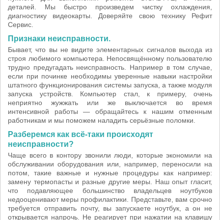
деталей. Мы быстро произведем чистку охлаждения,
диагностику видеокарты. Доверяйте свою технику Рефит
Сервис.
Признаки неисправности.
Бывает, что вы не видите элементарных сигналов выхода из
строя любимого компьютера. Непосвящённому пользователю
трудно предугадать неисправность. Например в том случае,
если при починке необходимы уверенные навыки настройки
штатного функционирования системы запуска, а также модуля
запуска устройств. Компьютер стал, к примеру, очень
неприятно жужжать или же выключается во время
интенсивной работы — обращайтесь к нашим отменным
работникам и мы поможем наладить серьёзные поломки.
Разберемся как всё-таки происходят
неисправности?
Чаще всего в контору звонили люди, которые экономили на
обслуживании оборудования или, например, переносили на
потом, такие важные и нужные процедуры как например:
замену термопасты и разные другие меры. Наш опыт гласит,
что подавляющее большинство владельцев ноутбуков
недооценивают меры профилактики. Представьте, вам срочно
требуется отправить почту, вы запускаете ноутбук, а он не
открывается напрочь. Не реагирует при нажатии на клавишу