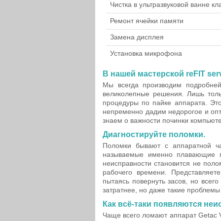
Чистка в ультразвуковой ванне к
Ремонт ячейки памяти
Замена дисплея
Установка микрофона
В нашей мастерской reFIT serv
Мы всегда производим подробне
великолепные решения. Лишь толь
процедуры по пайке аппарата. Это
непременно дадим недорогое и оп
знаем о важности починки компьют
Диагностируйте поломки.
Поломки бывают с аппаратной ча
называемые именно плавающие п
неисправности становится не поло
рабочего времени. Представляет
пытаясь повернуть засов, но всег
затратнее, но даже такие проблемы
Как всё-таки появляются не
Чаще всего ломают аппарат Getac 