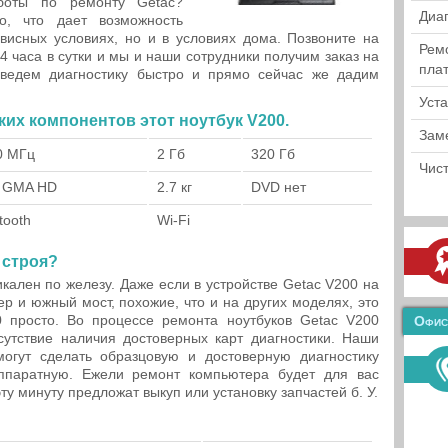
аботы по ремонту Getac?
Диа
о, что дает возможность
висных условиях, но и в условиях дома. Позвоните на
Рем
 часа в сутки и мы и наши сотрудники получим заказ на
пла
оведем диагностику быстро и прямо сейчас же дадим
Уст
ких компонентов этот ноутбук V200.
Зам
0 МГц
2 Гб
320 Гб
Чист
l GMA HD
2.7 кг
DVD нет
tooth
Wi-Fi
 строя?
кален по железу. Даже если в устройстве Getac V200 на
р и южный мост, похожие, что и на других моделях, это
0 просто. Во процессе ремонта ноутбуков Getac V200
Офис
сутствие наличия достоверных карт диагностики. Наши
омогут сделать образцовую и достоверную диагностику
ппаратную. Ежели ремонт компьютера будет для вас
у минуту предложат выкуп или установку запчастей б. У.