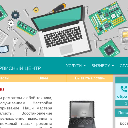
УСЛУГИ
БИЗНЕСУ
СТ
РВИСНЫЙ ЦЕНТР
аботы
Цены
Вызвать мастера
00
обра
м ремонтом любой техники,
уживанием. Настройка
призвание. Наши мастера
Попу
листы. Восстановление
великолепно выполним в
Дост
немалый навык ремонта