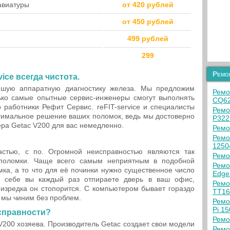
лавиатуры
от 420 рублей
от 450 рублей
499 рублей
299
Ремо
ice всегда чистота.
йшую аппаратную диагностику железа. Мы предложим
Ремо
ко самые опытные сервис-инженеры смогут выполнять
CQ62
 работники Рефит Сервис. reFIT-service и специалисты
Ремо
тимальное решение ваших поломок, ведь мы достоверно
P322
ера Getac V200 для вас немедленно.
Ремо
Ремо
125
стью, с по. Огромной неисправностью являются так
Ремо
оломки. Чаще всего самым неприятным в подобной
Ремо
мка, а то что для её починки нужно существенное число
Edge
е себе вы каждый раз отпираете дверь в ваш офис,
Ремо
о изредка он стопорится. С компьютером бывает гораздо
TT1
 мы чиним без проблем.
Ремо
Pi 1
исправности?
Ремо
V200 хозяева. Производитель Getac создает свои модели
Ремо