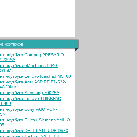
нт ноутбуков
нт ноутбука Compaq PRESARIO
-230SA
нт ноутбука eMachines E640-
G16Mi
нт ноутбука Lenovo IdeaPad M5400
нт ноутбука Acer ASPIRE E1-522-
04G50Mn
нт ноутбука Samsung 700Z5A
нт ноутбука Lenovo THINKPAD
 E460
нт ноутбука Sony VAIO VGN-
65N
нт ноутбука Fujitsu-Siemens AMILO
505
нт ноутбука DELL LATITUDE D530
нт ноутбука Toshiba SATELLITE