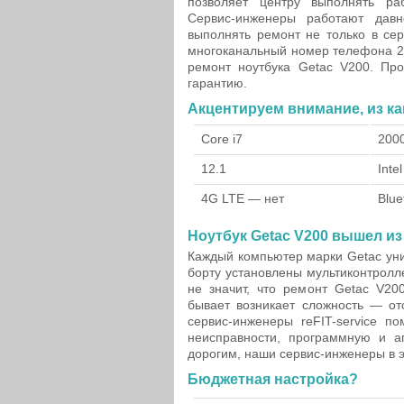
позволяет центру выполнять р
Сервис-инженеры работают давн
выполнять ремонт не только в сер
многоканальный номер телефона 24
ремонт ноутбука Getac V200. Пр
гарантию.
Акцентируем внимание, из ка
Core i7
200
12.1
Inte
4G LTE — нет
Blue
Ноутбук Getac V200 вышел из
Каждый компьютер марки Getac уни
борту установлены мультиконтролле
не значит, что ремонт Getac V20
бывает возникает сложность — от
сервис-инженеры reFIT-service п
неисправности, программную и а
дорогим, наши сервис-инженеры в эт
Бюджетная настройка?