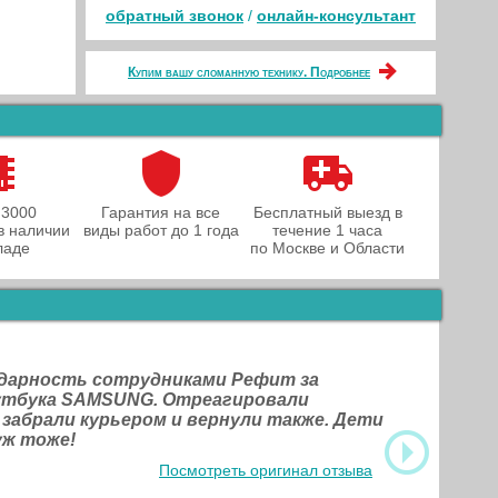
обратный звонок
/
онлайн‑консультант
Купим вашу сломанную технику. Подробнее
 3000
Гарантия на все
Бесплатный выезд в
в наличии
виды работ до 1 года
течение 1 часа
ладе
по Москве и Области
одарность сотрудниками Рефит за
оутбука SAMSUNG. Отреагировали
 забрали курьером и вернули также. Дети
уж тоже!
Посмотреть оригинал отзыва