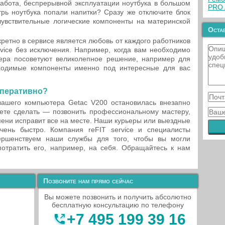
абота, беспрерывной эксплуатации ноутбука в большом
PRO 
утрь ноутбука попали напитки? Сразу же отключите блок
чувствительные логические компоненты на материнской
Остав
етно в сервисе является любовь от каждого работников
vice без исключения. Например, когда вам необходимо
ера посоветуют великолепное решение, например для
ходимые компоненты именно под интересные для вас
оперативно?
ашего компьютера Getac V200 остановилась внезапно
ете сделать — позвонить профессиональному мастеру,
мени исправит все на месте. Наши курьеры или выездные
чень быстро. Компания reFIT service и специалисты
ершенствуем наши службы для того, чтобы вы могли
потратить его, например, на себя. Обращайтесь к нам
Позвоните нам прямо сейчас
Вы можете позвонить и получить абсолютно
бесплатную консультацию по телефону
+7 495 199 39 16