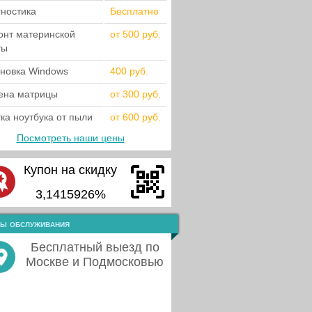
гностика
Бесплатно
онт материнской
от 500 руб.
ты
ановка Windows
400 руб.
ена матрицы
от 300 руб.
ка ноутбука от пыли
от 600 руб.
Посмотреть наши цены
Купон на скидку
3,1415926%
ы обслуживания
Бесплатный выезд по
Москве и Подмосковью