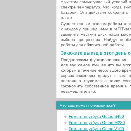
с учетом самых ужасный условий р
спектре температур. Что когда вн
батарей. Эти действия сохранить 
плате.
Существенным плюсом работы конкр
к каждому пришедшему в reFIT-ser
заменить жёсткий диск наши маст
выбора процессора. Найдут необ
работы для облегченной работы.
Закажите выезд в этот день 
Предположим функционирование в
для вас самое лучшее что вы мож
который в течение небольшого вре
сервис-инженеры придут к вам о
постоянно трудимся а также сов
сэкономить собственное время и 
незамедлительно.
Что еще может понадобиться?
Ремонт ноутбука Getac S400
Ремонт ноутбука Getac M230
Ремонт ноутбука Getac V100