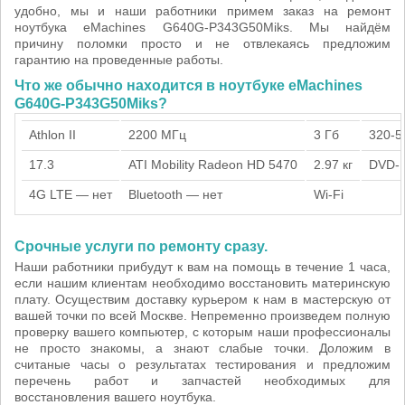
удобно, мы и наши работники примем заказ на ремонт
ноутбука eMachines G640G-P343G50Miks. Мы найдём
причину поломки просто и не отвлекаясь предложим
гарантию на проведенные работы.
Что же обычно находится в ноутбуке eMachines
G640G-P343G50Miks?
Athlon II
2200 МГц
3 Гб
320-5
17.3
ATI Mobility Radeon HD 5470
2.97 кг
DVD-
4G LTE — нет
Bluetooth — нет
Wi-Fi
Срочные услуги по ремонту сразу.
Наши работники прибудут к вам на помощь в течение 1 часа,
если нашим клиентам необходимо восстановить материнскую
плату. Осуществим доставку курьером к нам в мастерскую от
вашей точки по всей Москве. Непременно произведем полную
проверку вашего компьютер, с которым наши профессионалы
не просто знакомы, а знают слабые точки. Доложим в
считаные часы о результатах тестирования и предложим
перечень работ и запчастей необходимых для
восстановления вашего ноутбука.