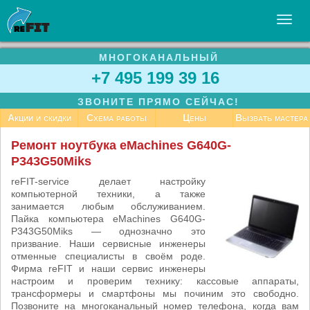
МНОГОКАНАЛЬНЫЙ
УСЛУГИ
+7 495 199 39 16
БИЗНЕСУ
ЗВОНИТЕ ПРЯМО СЕЙЧАС!
СТАТЬИ
Акции и скидки
Схема работы
Цены
Вызвать мастера
ВАКАНСИИ
Ремонт ноутбука eMachines G640G-
P343G50Miks
КОНТАКТЫ
reFIT-service делает настройку
компьютерной техники, а также
занимается любым обслуживанием.
Пайка компьютера eMachines G640G-
P343G50Miks — однозначно это
призвание. Наши сервисные инженеры
отменные специалисты в своём роде.
Фирма reFIT и наши сервис инженеры
настроим и проверим технику: кассовые аппараты,
трансформеры и смартфоны мы починим это свободно.
Позвоните на многоканальный номер телефона, когда вам