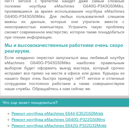
reFIT service с трепетом найдёт даже самые сложные
поломки ноутбука eMachines G640G-P343G50Miks,
проявившиеся за время использования ноутбука eMachines
G640G-P343G50Miks. Для любых пользователей слишком
важны их данные, которые они утратили вместе с
неисправностью компьютера. Устранить такую проблему
сможет современное мастерство, которое также понадобиться
при чтении информации.
Мы и высококачественные работники очень скоро
реагируем.
Если нежданно перестал запускаться ваш любимый ноутбук
eMachines G640G-P343G50Miks наиболее правильным
выбором будет оформить выезд мастера, который срочно
исправит все прямо на месте в офисе или дома. Курьеры из
нашего бюро очнь быстро приедут. reFIT service и отличные
сотрудники постоянно работаем а также совершенствуем
наши службы. Обращайтесь к нам сейчас же.
Что еще может понадобиться?
Ремонт ноутбука eMachines E644-E352G50Mnkk
Ремонт ноутбука eMachines G640G-P322G50Mns
Ремонт ноутбука eMachines E642G-P322G32Mnkk