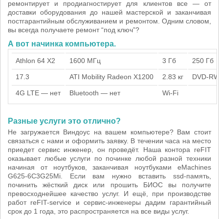
ремонтирует и продиагностирует для клиентов все — от
доставки оборудования до нашей мастерской и заканчивая
постгарантийным обслуживанием и ремонтом. Одним словом,
вы всегда получаете ремонт “под ключ”?
А вот начинка компьютера.
Athlon 64 X2
1600 МГц
3 Гб
250 Гб
17.3
ATI Mobility Radeon X1200
2.83 кг
DVD-R
4G LTE — нет
Bluetooth — нет
Wi-Fi
Разные услуги это отлично?
Не загружается Виндоус на вашем компьютере? Вам стоит
связаться с нами и оформить заявку. В течении часа на место
приедет сервис инженер, он проведёт. Наша контора reFIT
оказывает любые услуги по починке любой разной техники
начиная от ноутбуков, заканчивая ноутбуками eMachines
G625-6C3G25Mi. Если вам нужно вставить ssd-память,
починить жёсткий диск или прошить БИОС вы получите
превосходнейшее качество услуг. И ещё, при производстве
работ reFIT-service и сервис-инженеры дадим гарантийный
срок до 1 года, это распространяется на все виды услуг.