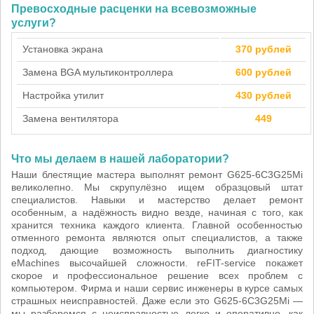
Превосходные расценки на всевозможные
услуги?
Установка экрана
370 рублей
Замена BGA мультиконтроллера
600 рублей
Настройка утилит
430 рублей
Замена вентилятора
449
Что мы делаем в нашей лаборатории?
Наши блестящие мастера выполнят ремонт G625-6C3G25Mi
великолепно. Мы скрупулёзно ищем образцовый штат
специалистов. Навыки и мастерство делает ремонт
особенным, а надёжность видно везде, начиная с того, как
хранится техника каждого клиента. Главной особенностью
отменного ремонта являются опыт специалистов, а также
подход, дающие возможность выполнить диагностику
eMachines высочайшей сложности. reFIT-service покажет
скорое и профессиональное решение всех проблем с
компьютером. Фирма и наши сервис инженеры в курсе самых
страшных неисправностей. Даже если это G625-6C3G25Mi —
мы разберемся с неисправностью легко и оперативно, как