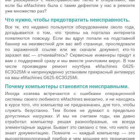
если бы eMachines была с таким дефектом у нас в ремонте
уже множество раз?
Что нужно, чтобы предотвратить неисправность.
Все те, кто недавно пользуется оборудованием около года,
догадывается о том, что трояны на порталах интернета
появляются повсюду. Если вы вдруг попали на подставной
баннер на неизвестной для вас веб странице, проследовали
по зараженной ссылке или же скачали документ, кто-то
заразил вас — отчаивайтесь? Сервисные инженеры придут к
вам с поддержкой сразу и мы вместе уничтожим вирус. В том
числе произведем ремонт ноутбука eMachines G625-
6C3G25Mi и непринужденно установим прекрасный антивирус
на ваш eMachines G625-6C3G25Mi.
Почему компьютеры становятся неисправными.
Иногда хозяева встречаются с ошибками операционной
системы своего любимого eMachines внезапно, и не находясь
в курсе того, что компьютер не предназначен, для того, чтобы
служить безустанно. Тем более не думают о предельно
допустимых нагрузках. И мы не считаем годы, как давно
отработал компьютер решая разнообразные, не всегда
элементарные задачи. Бывает это связано с тем, что никто не
знает документацию. Помните — каждый компьютер — это
высокотехнологичный прибор и чем мощнее его технические