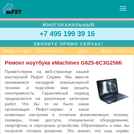
МНОГОКАНАЛЬНЫЙ
УСЛУГИ
+7 495 199 39 16
БИЗНЕСУ
ЗВОНИТЕ ПРЯМО СЕЙЧАС!
СТАТЬИ
Акции и скидки
Схема работы
Цены
Вызвать мастера
ВАКАНСИИ
Ремонт ноутбука eMachines G625-6C3G25Mi
КОНТАКТЫ
Приветствуем на веб-странице нашей
мастерской Рефит Сервис. Мы вместе
занимаемся наладкой компьютерной
техники и подсобим вам решить
неисправность. Гарантийный период
предлагается на различные категории
работ. Что бы то ни было наша
организация Рефит-сервис и наши
инженеры настроим и починим всевозможную технику:
серверы, точки доступа, специальное оборудование,
смартфоны и серсорные устройства. Обратившись к нам, вы
получите готовое решение. Это значит, что наш сервис