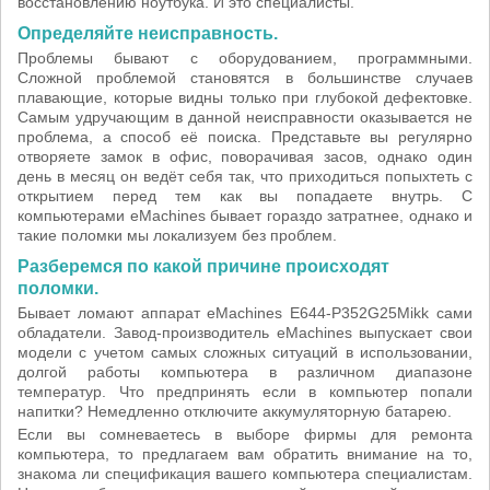
восстановлению ноутбука. И это специалисты.
Определяйте неисправность.
Проблемы бывают с оборудованием, программными.
Сложной проблемой становятся в большинстве случаев
плавающие, которые видны только при глубокой дефектовке.
Самым удручающим в данной неисправности оказывается не
проблема, а способ её поиска. Представьте вы регулярно
отворяете замок в офис, поворачивая засов, однако один
день в месяц он ведёт себя так, что приходиться попыхтеть с
открытием перед тем как вы попадаете внутрь. С
компьютерами eMachines бывает гораздо затратнее, однако и
такие поломки мы локализуем без проблем.
Разберемся по какой причине происходят
поломки.
Бывает ломают аппарат eMachines E644-P352G25Mikk сами
обладатели. Завод-производитель eMachines выпускает свои
модели с учетом самых сложных ситуаций в использовании,
долгой работы компьютера в различном диапазоне
температур. Что предпринять если в компьютер попали
напитки? Немедленно отключите аккумуляторную батарею.
Если вы сомневаетесь в выборе фирмы для ремонта
компьютера, то предлагаем вам обратить внимание на то,
знакома ли спецификация вашего компьютера специалистам.