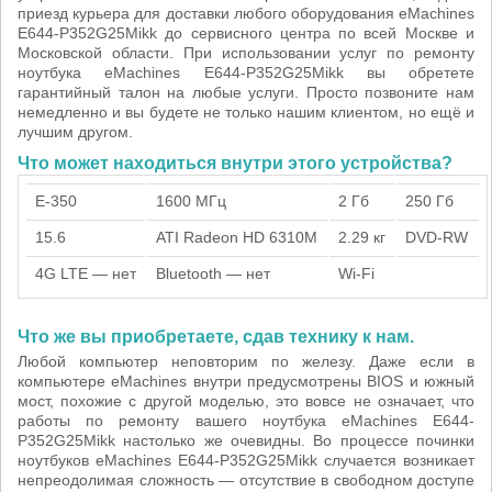
приезд курьера для доставки любого оборудования eMachines
E644-P352G25Mikk до сервисного центра по всей Москве и
Московской области. При использовании услуг по ремонту
ноутбука eMachines E644-P352G25Mikk вы обретете
гарантийный талон на любые услуги. Просто позвоните нам
немедленно и вы будете не только нашим клиентом, но ещё и
лучшим другом.
Что может находиться внутри этого устройства?
E-350
1600 МГц
2 Гб
250 Гб
15.6
ATI Radeon HD 6310M
2.29 кг
DVD-RW
4G LTE — нет
Bluetooth — нет
Wi-Fi
Что же вы приобретаете, сдав технику к нам.
Любой компьютер неповторим по железу. Даже если в
компьютере eMachines внутри предусмотрены BIOS и южный
мост, похожие с другой моделью, это вовсе не означает, что
работы по ремонту вашего ноутбука eMachines E644-
P352G25Mikk настолько же очевидны. Во процессе починки
ноутбуков eMachines E644-P352G25Mikk случается возникает
непреодолимая сложность — отсутствие в свободном доступе