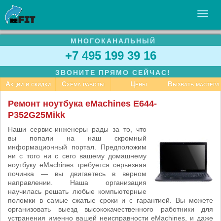
МНОГОКАНАЛЬНЫЙ
УСЛУГИ
+7 495 199 39 16
БИЗНЕСУ
ЗВОНИТЕ ПРЯМО СЕЙЧАС!
СТАТЬИ
Акции и скидки
Схема работы
Цены
Вызвать мастера
ВАКАНСИИ
Ремонт ноутбука eMachines E644-
P352G25Mikk
КОНТАКТЫ
Наши сервис-инженеры рады за то, что
вы попали на наш скромный
информационный портал. Предположим
ни с того ни с сего вашему домашнему
ноутбуку eMachines требуется серьезная
починка — вы двигаетесь в верном
направлении. Наша организация
научилась решать любые компьютерные
поломки в самые сжатые сроки и с гарантией. Вы можете
организовать выезд высококачественного работники для
устранения именно вашей неисправности eMachines, и даже