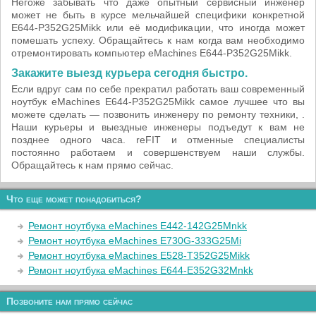
Негоже забывать что даже опытный сервисный инженер
может не быть в курсе мельчайшей специфики конкретной
E644-P352G25Mikk или её модификации, что иногда может
помешать успеху. Обращайтесь к нам когда вам необходимо
отремонтировать компьютер eMachines E644-P352G25Mikk.
Закажите выезд курьера сегодня быстро.
Если вдруг сам по себе прекратил работать ваш современный
ноутбук eMachines E644-P352G25Mikk самое лучшее что вы
можете сделать — позвонить инженеру по ремонту техники, .
Наши курьеры и выездные инженеры подъедут к вам не
позднее одного часа. reFIT и отменные специалисты
постоянно работаем и совершенствуем наши службы.
Обращайтесь к нам прямо сейчас.
Что еще может понадобиться?
Ремонт ноутбука eMachines E442-142G25Mnkk
Ремонт ноутбука eMachines E730G-333G25Mi
Ремонт ноутбука eMachines E528-T352G25Mikk
Ремонт ноутбука eMachines E644-E352G32Mnkk
Позвоните нам прямо сейчас