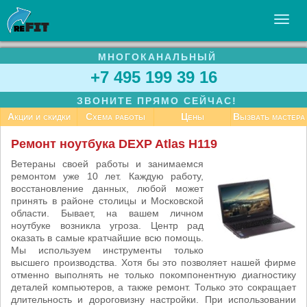
МНОГОКАНАЛЬНЫЙ
УСЛУГИ
+7 495 199 39 16
БИЗНЕСУ
ЗВОНИТЕ ПРЯМО СЕЙЧАС!
СТАТЬИ
Акции и скидки
Схема работы
Цены
Вызвать мастера
ВАКАНСИИ
Ремонт ноутбука DEXP Atlas H119
КОНТАКТЫ
Ветераны своей работы и занимаемся
ремонтом уже 10 лет. Каждую работу,
восстановление данных, любой может
принять в районе столицы и Московской
области. Бывает, на вашем личном
ноутбуке возникла угроза. Центр рад
оказать в самые кратчайшие всю помощь.
Мы используем инструменты только
высшего производства. Хотя бы это позволяет нашей фирме
отменно выполнять не только покомпонентную диагностику
деталей компьютеров, а также ремонт. Только это сокращает
длительность и дороговизну настройки. При использовании