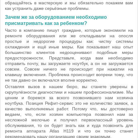
обращайтесь в мастерскую и мы обязательно покажем вам
как устранить даже серьёзные проблемы.
Зачем же за оборудованием необходимо
присматривать как за ребенком?
Часто в компанию пишут граждане, которые экономили на
ремонте оборудования или же откладывали на опосля
простые и недорогие процедуры как: чистку системы
охлаждения и ещё иные меры. Как показывает наш опыт
большинство клиентов недооценивают подобные меры
предосторожности. Представьте, когда вам необходимо
отправить почту, вы загружаете ноутбук, а он не загружается
совсем. Совсем ничего не происходит при нажатии на
клавишу включения. Проблема происходит вопреки тому, что
не так давно он включался вполне корректно.
Оставляя вызов в нашем бюро, вы станете уверены в
скрупулёзности диагностики и нашем профессионализме. Мы
ценим и боремся за вского позвонившего нам хозяина
ноутбука. Позиция Рефит-сервис это не количество заявок, а
качество выполняемых работ. Потому что, мы достоверно
ведаем, что, если хозяин компьютера позвонил нам за
несложной мелочью и получил первоклассный уровень
обслуживания, то он будет знать как и куда позвонить для
ремонта аппарата Atlas H119 и что он точно станет
рекомендовать нашу организацию своим знакомым.