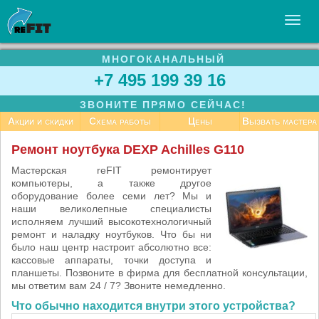
МНОГОКАНАЛЬНЫЙ
УСЛУГИ
+7 495 199 39 16
БИЗНЕСУ
ЗВОНИТЕ ПРЯМО СЕЙЧАС!
СТАТЬИ
Акции и скидки
Схема работы
Цены
Вызвать мастера
ВАКАНСИИ
Ремонт ноутбука DEXP Achilles G110
КОНТАКТЫ
Мастерская reFIT ремонтирует
компьютеры, а также другое
оборудование более семи лет? Мы и
наши великолепные специалисты
исполняем лучший высокотехнологичный
ремонт и наладку ноутбуков. Что бы ни
было наш центр настроит абсолютно все:
кассовые аппараты, точки доступа и
планшеты. Позвоните в фирма для бесплатной консультации,
мы ответим вам 24 / 7? Звоните немедленно.
Что обычно находится внутри этого устройства?