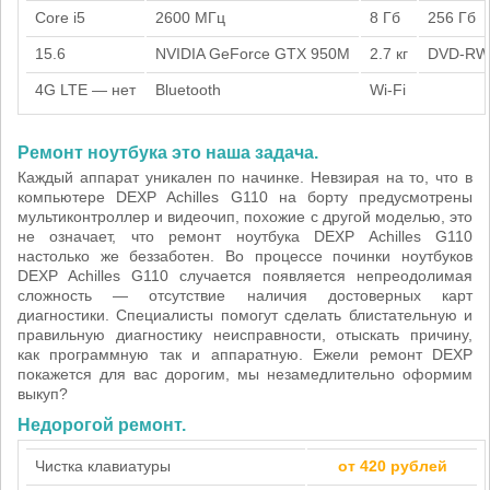
Core i5
2600 МГц
8 Гб
256 Гб
15.6
NVIDIA GeForce GTX 950M
2.7 кг
DVD-RW
4G LTE — нет
Bluetooth
Wi-Fi
Ремонт ноутбука это наша задача.
Каждый аппарат уникален по начинке. Невзирая на то, что в
компьютере DEXP Achilles G110 на борту предусмотрены
мультиконтроллер и видеочип, похожие с другой моделью, это
не означает, что ремонт ноутбука DEXP Achilles G110
настолько же беззаботен. Во процессе починки ноутбуков
DEXP Achilles G110 случается появляется непреодолимая
сложность — отсутствие наличия достоверных карт
диагностики. Специалисты помогут сделать блистательную и
правильную диагностику неисправности, отыскать причину,
как программную так и аппаратную. Ежели ремонт DEXP
покажется для вас дорогим, мы незамедлительно оформим
выкуп?
Недорогой ремонт.
Чистка клавиатуры
от 420 рублей