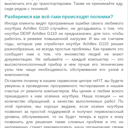
выключать его до транспортировки. Также не принимайте еду,
сидя рядом с техникой.
Разберемся как всё-таки происходят поломки?
Иногда клиенты видят программные ошибки своего любимого
ноутбука Achilles G110 случайно, не догадываясь о том, что
ноутбук DEXP Achilles G110 не предназначен, для того, чтобы
работать в режиме повышенной нагрузки. И мы не считаем
годы, которые уже отработал ноутбук Achilles G110 решая
разнообразные, не всегда простые проблемы. Как правило это
сообщает нам о том, что множество людей не знают
документацию. Не забывайте — каждый компьютер — это
высокотехнологичный прибор и чем лучше его технические
узлы тем чаще необходимость обслуживания его узлов и
компонентов.
Оставляя починку в нашем сервисном центре reFIT, вы будете
уверены в проведении программного тестирования и нашем
счастье от ремонта компьютеров. Мы ценим и любим вского
пришедшего к нам хозяина ноутбука. Наша позиция — не
количество обращений, а качество выполняемых работ. По
этой причине, мы хорошо ведаем, если хозяин ноутбука
позвонил за простой поддержкой и получил первоклассный
уровень обслуживания, то он будет теперь в курсе к кому
позвонить для решения также сложных проблем и что он
непременно станет рекомендовать нашу организацию своим