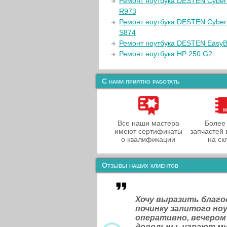
Ремонт ноутбука DESTEN Cybe
R973
Ремонт ноутбука DESTEN Cybe
S874
Ремонт ноутбука DESTEN Easy
Ремонт ноутбука HP 250 G2
С нами приятно работать
Все наши мастера
Более
имеют сертификаты
запчастей 
о квалификации
на ск
Отзывы наших клиентов
Хочу выразить благ
починку залитого н
оперативно, вечером
довольны, играют м