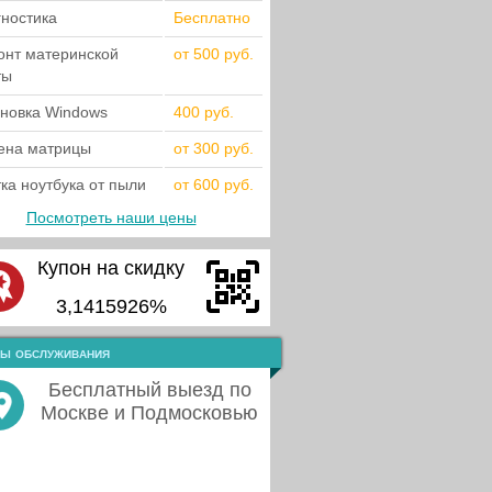
гностика
Бесплатно
онт материнской
от 500 руб.
ты
ановка Windows
400 руб.
ена матрицы
от 300 руб.
ка ноутбука от пыли
от 600 руб.
Посмотреть наши цены
Купон на скидку
3,1415926%
ы обслуживания
Бесплатный выезд по
Москве и Подмосковью