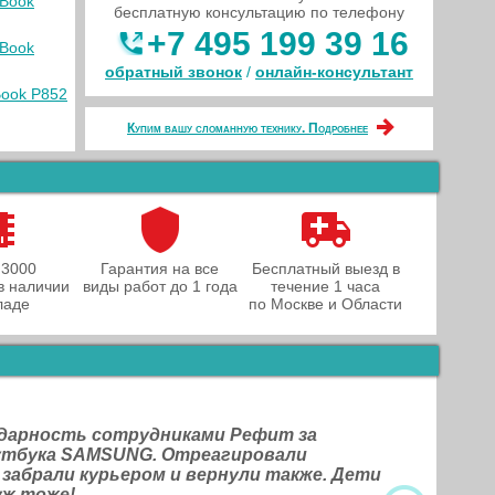
rBook
бесплатную консультацию по телефону
+7 495 199 39 16
rBook
обратный звонок
/
онлайн‑консультант
Book P852
Купим вашу сломанную технику. Подробнее
 3000
Гарантия на все
Бесплатный выезд в
в наличии
виды работ до 1 года
течение 1 часа
ладе
по Москве и Области
одарность сотрудниками Рефит за
оутбука SAMSUNG. Отреагировали
 забрали курьером и вернули также. Дети
уж тоже!