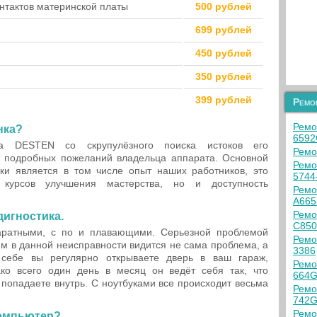
нтактов материнской платы
500 рублей
699 рублей
450 рублей
350 рублей
399 рублей
Ремо
Ремо
нка?
6592
 DESTEN со скрупулёзного поиска истоков его
Ремо
я подробных пожеланий владельца аппарата. Основной
Ремо
ки является в том числе опыт наших работников, это
5744
курсов улучшения мастерства, но и доступность
Ремо
A665
Ремо
дигностика.
C850
аратными, с по и плавающими. Серьезной проблемой
Ремо
 в данной неисправности видится не сама проблема, а
3386
 себе вы регулярно открываете дверь в ваш гараж,
Ремо
ко всего один день в месяц он ведёт себя так, что
664G
попадаете внутрь. С ноутбуками все происходит весьма
Ремо
742G
Ремо
компьютер?