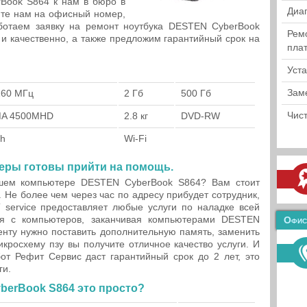
rBook S864 к нам в бюро в
Диа
ите нам на офисный номер,
ботаем заявку на ремонт ноутбука DESTEN CyberBook
Рем
и качественно, а также предложим гарантийный срок на
пла
Уст
Зам
260 МГц
2 Гб
500 Гб
Чист
GMA 4500MHD
2.8 кг
DVD-RW
th
Wi-Fi
еры готовы прийти на помощь.
ашем компьютере DESTEN CyberBook S864? Вам стоит
. Не более чем через час по адресу прибудет сотрудник,
T service предоставляет любые услуги по наладке всей
ая с компьютеров, заканчивая компьютерами DESTEN
Офис
иенту нужно поставить дополнительную память, заменить
кросхему пзу вы получите отличное качество услуги. И
от Рефит Сервис даст гарантийный срок до 2 лет, это
ги.
berBook S864 это просто?