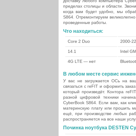
доставку любого компьютера Cybe
пределах столицы и области. Звон
когда вам будет удобно, мы обра
S864. Отремонтируем великолепно 
проведенные работы.
Что находиться:
Core 2 Duo
2000-2
14.1
Intel 
4G LTE — нет
Bluetoo
В любом месте сервис инжен
У вас не загружается ОСь на в
связаться с reFIT и оформить заказ
который произведёт. Контора reFI
разной цифровой техники начин
CyberBook S864. Если вам, как кл
материнскую плату или прошить ми
ещё, при производстве любых раб
распространяется на все наши услу
Починка ноутбука DESTEN Cy