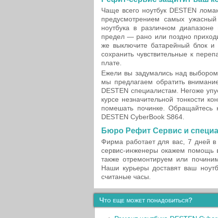
Чаще всего ноутбук DESTEN ломаю
предусмотрением самых ужасный 
ноутбука в различном диапазоне 
предел — рано или поздно приходи
же выключите батарейный блок и 
сохранить чувствительные к переп
плате.
Ежели вы задумались над выбором 
мы предлагаем обратить внимание 
DESTEN специалистам. Негоже упус
курсе незначительной тонкости к
помешать починке. Обращайтесь к
DESTEN CyberBook S864.
Бюро Рефит Сервис и специ
Фирма работает для вас, 7 дней в
сервис-инженеры окажем помощь 
также отремонтируем или почини
Наши курьеры доставят ваш ноутб
считаные часы.
Что еще может понадобиться?