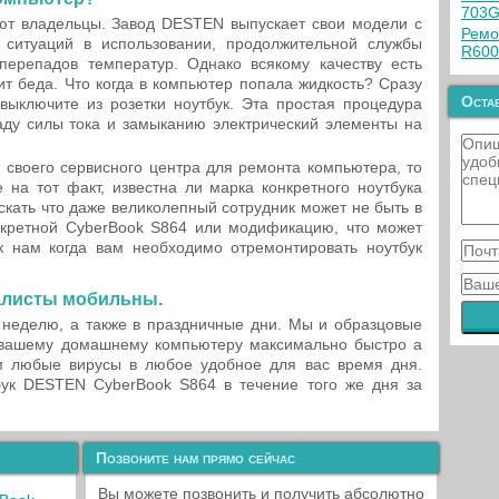
703G
т владельцы. Завод DESTEN выпускает свои модели с
Ремо
ситуаций в использовании, продолжительной службы
R600
перепадов температур. Однако всякому качеству есть
т беда. Что когда в компьютер попала жидкость? Сразу
Остав
выключите из розетки ноутбук. Эта простая процедура
аду силы тока и замыканию электрический элементы на
своего сервисного центра для ремонта компьютера, то
на тот факт, известна ли марка конкретного ноутбука
кать что даже великолепный сотрудник может не быть в
онкретной CyberBook S864 или модификацию, что может
 нам когда вам необходимо отремонтировать ноутбук
алисты мобильны.
 неделю, а также в праздничные дни. Мы и образцовые
вашему домашнему компьютеру максимально быстро а
м любые вирусы в любое удобное для вас время дня.
ук DESTEN CyberBook S864 в течение того же дня за
Позвоните нам прямо сейчас
Вы можете позвонить и получить абсолютно