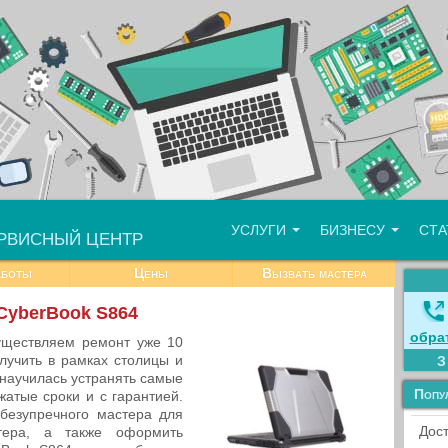
УСЛУГИ
БИЗНЕСУ
СТ
РВИСНЫЙ ЦЕНТР
аботы
Цены
Вызвать мастера
CyberBook S864
обра
уществляем ремонт уже 10
лучить в рамках столицы и
 научилась устранять самые
Попу
атые сроки и с гарантией.
безупречного мастера для
Дост
тера, а также оформить