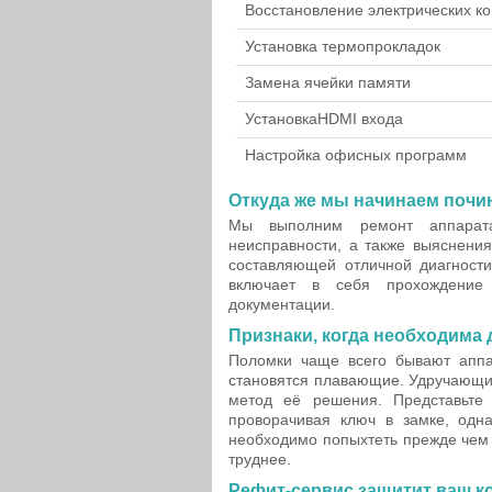
Восстановление электрических ко
Установка термопрокладок
Замена ячейки памяти
Установка
HDMI входа
Настройка офисных программ
Откуда же мы начинаем почи
Мы выполним ремонт аппарата
неисправности, а также выяснени
составляющей отличной диагности
включает в себя прохождение 
документации.
Признаки, когда необходима 
Поломки чаще всего бывают апп
становятся плавающие. Удручающим
метод её решения. Представьте
проворачивая ключ в замке, одна
необходимо попыхтеть прежде чем 
труднее.
Рефит-сервис защитит ваш 