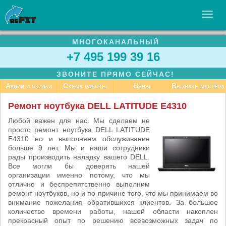
МНОГОКАНАЛЬНЫЙ
УСЛУГИ
+7 495 199 39 16
БИЗНЕСУ
ЗВОНИТЕ ПРЯМО СЕЙЧАС!
СТАТЬИ
Акции и скидки
Схема работы
Цены
Вызвать мастера
ВАКАНСИИ
Ремонт ноутбука DELL LATITUDE E4310
КОНТАКТЫ
Любой важен для нас. Мы сделаем не
просто ремонт ноутбука DELL LATITUDE
E4310 но и выполняем обслуживание
больше 9 лет. Мы и наши сотрудники
рады производить наладку вашего DELL.
Все могли бы доверять нашей
организации именно потому, что мы
отлично и беспрепятственно выполним
ремонт ноутбуков, но и по причине того, что мы принимаем во
внимание пожелания обратившихся клиентов. За большое
количество времени работы, нашей области накоплен
прекрасный опыт по решению всевозможных задач по