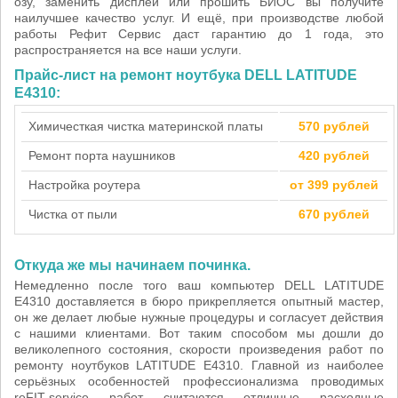
озу, заменить дисплей или прошить БИОС вы получите
наилучшее качество услуг. И ещё, при производстве любой
работы Рефит Сервис даст гарантию до 1 года, это
распространяется на все наши услуги.
Прайс-лист на ремонт ноутбука DELL LATITUDE
E4310:
Химичесткая чистка материнской платы
570 рублей
Ремонт порта наушников
420 рублей
Настройка роутера
от 399 рублей
Чистка от пыли
670 рублей
Откуда же мы начинаем починка.
Немедленно после того ваш компьютер DELL LATITUDE
E4310 доставляется в бюро прикрепляется опытный мастер,
он же делает любые нужные процедуры и согласует действия
с нашими клиентами. Вот таким способом мы дошли до
великолепного состояния, скорости произведения работ по
ремонту ноутбуков LATITUDE E4310. Главной из наиболее
серьёзных особенностей профессионализма проводимых
reFIT-service работ считаются отличные расходные