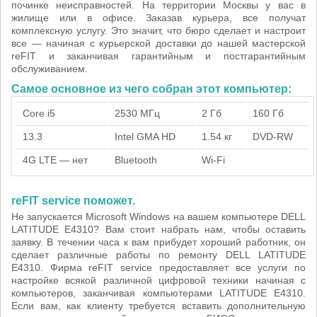
починке неисправностей. На территории Москвы у вас в
жилище или в офисе. Заказав курьера, все получат
комплексную услугу. Это значит, что бюро сделает и настроит
все — начиная с курьерской доставки до нашей мастерской
reFIT и заканчивая гарантийным и постгарантийным
обслуживанием.
Самое основное из чего собран этот компьютер:
Core i5
2530 МГц
2 Гб
160 Гб
13.3
Intel GMA HD
1.54 кг
DVD-RW
4G LTE — нет
Bluetooth
Wi-Fi
reFIT service поможет.
Не запускается Microsoft Windows на вашем компьютере DELL
LATITUDE E4310? Вам стоит набрать нам, чтобы оставить
заявку. В течении часа к вам прибудет хороший работник, он
сделает различные работы по ремонту DELL LATITUDE
E4310. Фирма reFIT service предоставляет все услуги по
настройке всякой различной цифровой техники начиная с
компьютеров, заканчивая компьютерами LATITUDE E4310.
Если вам, как клиенту требуется вставить дополнительную