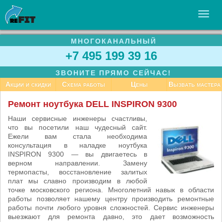
МНОГОКАНАЛЬНЫЙ
УСЛУГИ
+7 495 199 39 16
БИЗНЕСУ
ЗВОНИТЕ ПРЯМО СЕЙЧАС!
СТАТЬИ
Акции и скидки
Схема работы
Цены
Вызвать мастера
ВАКАНСИИ
Ремонт ноутбука DELL INSPIRON 9300
КОНТАКТЫ
Наши сервисные инженеры счастливы,
что вы посетили наш чудесный сайт.
Ежели вам стала необходима
консультация в наладке ноутбука
INSPIRON 9300 — вы двигаетесь в
верном направлении. Замену
термопасты, восстановление залитых
плат мы славно производим в любой
точке московского региона. Многолетний навык в области
работы позволяет нашему центру производить ремонтные
работы почти любого уровня сложностей. Сервис инженеры
выезжают для ремонта давно, это дает возможность