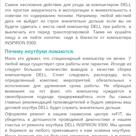
Самое несложное действие для ухода за компьютером DELL
это простая аккуратность в эксплуатации и внимательность к
советам по содержанию техники. Например, любой жёсткий
диск не выйдет из строя значительно дольше если вы не
будете сдвигать с места свой компьютер DELL при работе, а
выключать его перед транспортировкой. Также не кушайте
пищу и не пейте напитки, сидя в близости от компьютера
INSPIRON 9300.
Почему ноутбуки ломаются.
Мало кто думает, что стационарный компьютер не вечен. У
любой вещи существует срок работы или гарантии. Исходя из
следует большое количество выводов о качестве сборки
компьютеров DELL. Стоит следовать распорядку, есть
определенный комплекс мероприятий, обязательных к
исполнению для удлинения срока работы. Не обращая
внимания на тот факт, что компьютер нуждаётся в
своеобразном подходе придерживайтесь хотя бы самых
главных рекомендаций производителей и будьте уверены ваш
договой ноутбук DELL будет служить значительно дольше.
Оформляя ремонт в нашем сервисном центре reFIT, вы
убедитесь в дотошности проводимой диагностики и нашем
счастье от ремонта ноутбука DELL INSPIRON 9300. Мы ценим
и боремся за любого приехавшего к нам хозяина ноутбука.
Наша позиция это не большая стоимость починки, а высокое