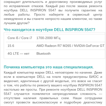
сокращает длительность и дороговизну производимых услуг
по исправления отказов. Каждый раз после заказа ремонта
ноутбука DELL INSPIRON 5547 вы получите гарантию на
любые работы. Просто наберите в сервисный центр
немедленно и вы станете непросто нашим клиентом, но также
лучшим другом?
Что находится в ноутбуке DELL INSPIRON 5547?
Core i5 / Core i7
1700-2000 МГц
15.6
AMD Radeon R7 M265 / NVIDIA GeForce GT
4G LTE — нет
Bluetooth
Починка компьютера это наша специализация.
Каждый компьютер марки DELL неповторим по начинке. Даже
если в компьютере DELL на плате предусмотрены БИОС и
видеочип, идентичные с другой моделью, это вовсе не гласит
о том, что работы по ремонту вашего ноутбука INSPIRON 5547
настолько же просты. При ремонте ноутбуков DELL INSPIRON
5547 случается появляется непреодолимая сложность —
отсутствие наличия правильных схем. Наши сотрудники
смогут провести высококлассную и подробную диагностику