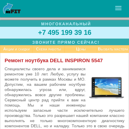
МНОГОКАНАЛЬНЫЙ
УСЛУГИ
+7 495 199 39 16
БИЗНЕСУ
ЗВОНИТЕ ПРЯМО СЕЙЧАС!
СТАТЬИ
Акции и скидки
Схема работы
Цены
Вызвать мастера
ВАКАНСИИ
Ремонт ноутбука DELL INSPIRON 5547
КОНТАКТЫ
Специалисты своего дела и занимаемся
ремонтом уже 10 лет. Любую, услугу вы
можете получить в рамках Москвы и МО.
Допустим, на вашем рабочем ноутбуке
обнаружилась угроза или, вдруг,
обнаружились вовсе другие проблемы.
Сервисный центр рад прийти к вам на
помощь. Мы и наши инженеры
используем запасные части исключительно лучшего
производства. Только это разрешает нашей компании классно
выполнять не только многокомпонентную диагностику
компонентов DELL, но и наладку. Только это в свою очередь