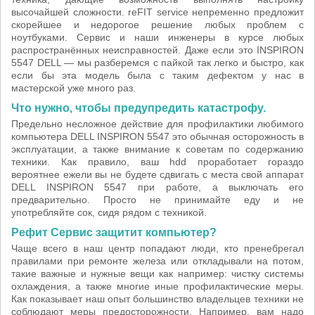
высочайшей сложности. reFIT service непременно предложит
скорейшее и недорогое решение любых проблем с
ноутбуками. Сервис и наши инженеры в курсе любых
распространённых неисправностей. Даже если это INSPIRON
5547 DELL — мы разберемся с пайкой так легко и быстро, как
если бы эта модель была с таким дефектом у нас в
мастерской уже много раз.
Что нужно, чтобы предупредить катастрофу.
Предельно несложное действие для профилактики любимого
компьютера DELL INSPIRON 5547 это обычная осторожность в
эксплуатации, а также внимание к советам по содержанию
техники. Как правило, ваш hdd проработает гораздо
вероятнее ежели вы не будете сдвигать с места свой аппарат
DELL INSPIRON 5547 при работе, а выключать его
предварительно. Просто не принимайте еду и не
употребляйте сок, сидя рядом с техникой.
Рефит Сервис защитит компьютер?
Чаще всего в наш центр попадают люди, кто пренебрегал
правилами при ремонте железа или откладывали на потом,
такие важные и нужные вещи как например: чистку системы
охлаждения, а также многие иные профилактические меры.
Как показывает наш опыт большинство владельцев техники не
соблюдают меры предосторожности. Например, вам надо