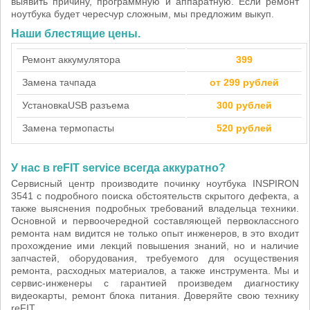
выявить причину, программную и аппаратную. Если ремонт
ноутбука будет чересчур сложным, мы предложим выкуп.
Наши блестящие цены.
Ремонт аккумулятора
399
Замена тачпада
от 299 рублей
Установка
USB разъема
300 рублей
Замена термопасты
520 рублей
У нас в reFIT service всегда аккуратно?
Сервисный центр производите починку ноутбука INSPIRON
3541 с подробного поиска обстоятельств скрытого дефекта, а
также выяснения подробных требований владельца техники.
Основной и первоочередной составляющей первоклассного
ремонта нам видится не только опыт инженеров, в это входит
прохождение ими лекций повышения знаний, но и наличие
запчастей, оборудования, требуемого для осуществения
ремонта, расходных материалов, а также инструмента. Мы и
сервис-инженеры с гарантией произведем диагностику
видеокарты, ремонт блока питания. Доверяйте свою технику
reFIT.