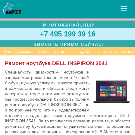
МНОГОКАНАЛЬНЫЙ
УСЛУГИ
+7 495 199 39 16
БИЗНЕСУ
ЗВОНИТЕ ПРЯМО СЕЙЧАС!
СТАТЬИ
Акции и скидки
Схема работы
Цены
Вызвать мастера
ВАКАНСИИ
Ремонт ноутбука DELL INSPIRON 3541
КОНТАКТЫ
Специалисты диагностики ноутбуков и
занимаемся ремонтом не менее 10 лет?
Любую, нужную услугу вы можете принять
в рамках столицы и области. Люди могут
доверять конторе в том числе потому, что
мы профессионально и быстро выполним
ремонт ноутбука DELL INSPIRON 3541, но
и по причине того, что мы удовлетворяем
желания владельцев ремонтируемых компьютеров DELL
INSPIRON 3541. За то количество времени ремонта, в области
ремонта ноутбуков накоплен внушительный опыт по решению
различных задач по починке неисправностей. В Москве у вас