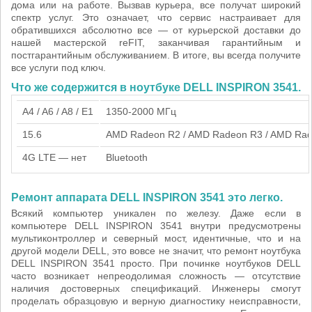
дома или на работе. Вызвав курьера, все получат широкий
спектр услуг. Это означает, что сервис настраивает для
обратившихся абсолютно все — от курьерской доставки до
нашей мастерской reFIT, заканчивая гарантийным и
постгарантийным обслуживанием. В итоге, вы всегда получите
все услуги под ключ.
Что же содержится в ноутбуке DELL INSPIRON 3541.
A4 / A6 / A8 / E1
1350-2000 МГц
15.6
AMD Radeon R2 / AMD Radeon R3 / AMD Rad
4G LTE — нет
Bluetooth
Ремонт аппарата DELL INSPIRON 3541 это легко.
Всякий компьютер уникален по железу. Даже если в
компьютере DELL INSPIRON 3541 внутри предусмотрены
мультиконтроллер и северный мост, идентичные, что и на
другой модели DELL, это вовсе не значит, что ремонт ноутбука
DELL INSPIRON 3541 просто. При починке ноутбуков DELL
часто возникает непреодолимая сложность — отсутствие
наличия достоверных спецификаций. Инженеры смогут
проделать образцовую и верную диагностику неисправности,