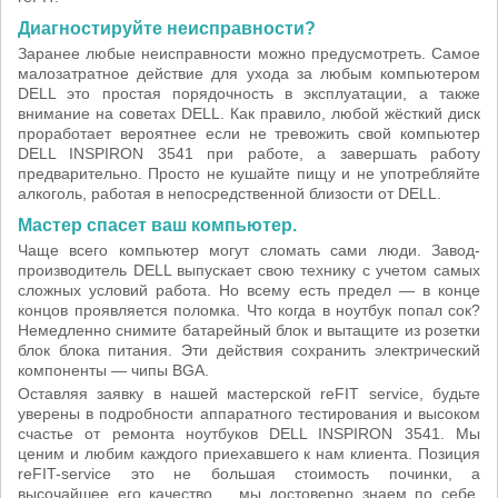
Диагностируйте неисправности?
Заранее любые неисправности можно предусмотреть. Самое
малозатратное действие для ухода за любым компьютером
DELL это простая порядочность в эксплуатации, а также
внимание на советах DELL. Как правило, любой жёсткий диск
проработает вероятнее если не тревожить свой компьютер
DELL INSPIRON 3541 при работе, а завершать работу
предварительно. Просто не кушайте пищу и не употребляйте
алкоголь, работая в непосредственной близости от DELL.
Мастер спасет ваш компьютер.
Чаще всего компьютер могут сломать сами люди. Завод-
производитель DELL выпускает свою технику с учетом самых
сложных условий работа. Но всему есть предел — в конце
концов проявляется поломка. Что когда в ноутбук попал сок?
Немедленно снимите батарейный блок и вытащите из розетки
блок блока питания. Эти действия сохранить электрический
компоненты — чипы BGA.
Оставляя заявку в нашей мастерской reFIT service, будьте
уверены в подробности аппаратного тестирования и высоком
счастье от ремонта ноутбуков DELL INSPIRON 3541. Мы
ценим и любим каждого приехавшего к нам клиента. Позиция
reFIT-service это не большая стоимость починки, а
высочайшее его качество. , мы достоверно знаем по себе,