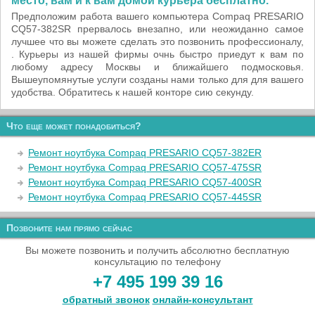
место, вам и к вам домой курьера бесплатно.
Предположим работа вашего компьютера Compaq PRESARIO
CQ57-382SR прервалось внезапно, или неожиданно самое
лучшее что вы можете сделать это позвонить профессионалу,
. Курьеры из нашей фирмы очнь быстро приедут к вам по
любому адресу Москвы и ближайшего подмосковья.
Вышеупомянутые услуги созданы нами только для для вашего
удобства. Обратитесь к нашей конторе сию секунду.
Что еще может понадобиться?
Ремонт ноутбука Compaq PRESARIO CQ57-382ER
Ремонт ноутбука Compaq PRESARIO CQ57-475SR
Ремонт ноутбука Compaq PRESARIO CQ57-400SR
Ремонт ноутбука Compaq PRESARIO CQ57-445SR
Позвоните нам прямо сейчас
Вы можете позвонить и получить абсолютно бесплатную
консультацию по телефону
+7 495 199 39 16
обратный звонок
онлайн‑консультант