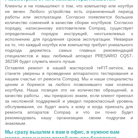
Клиенты и не помышляют о том, что компьютер или ноутбук
не вечен. Любого устройства есть ограниченный период
работы или эксплуатации. Согласно появляется большое
количество сомнений в качестве сборки ноутбуков. Согласно
порядку, написанному изготовителем Compaq, существует
определенный порядок инструкций, неотъемлемых к
исполнению для продления сроков эксплуатации. Невзирая
на то, что каждый ноутбук или компьютер требует уникального
подхода держитесь самых главных рекомендаций
специалистов и ваш любимый аппарат PRESARIO CQ57-
382SR будет служить много лучше.
Оставляя ремонт в нашей мастерской reFIT-service, вы
станете уверены в проведении аппаратного тестирования и
нашем счастье от ремонта Compaq. Мы и наши специалисты
ценим и боремся за любого позвонившего нам хозяина
ноутбука. Наша позиция это не количество обращений, а
качество работы. , мы прекрасно знаем, если клиент приехал
за несложной поддержкой и увидел первоклассный уровень
обслуживания, он будет знать к кому и когда приехать для
ремонта аппаратов Compaq и что он точно будет
рекомендовать нашу организацию своим подругам и
знакомым.
Мы сразу вышлем к вам в офис, в нужное вам