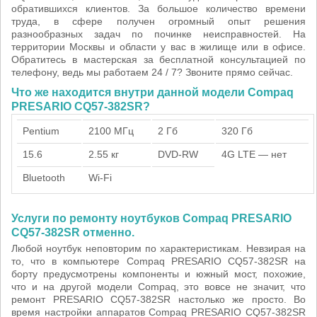
обратившихся клиентов. За большое количество времени
труда, в сфере получен огромный опыт решения
разнообразных задач по починке неисправностей. На
территории Москвы и области у вас в жилище или в офисе.
Обратитесь в мастерская за бесплатной консультацией по
телефону, ведь мы работаем 24 / 7? Звоните прямо сейчас.
Что же находится внутри данной модели Compaq
PRESARIO CQ57-382SR?
Pentium
2100 МГц
2 Гб
320 Гб
15.6
2.55 кг
DVD-RW
4G LTE — нет
Bluetooth
Wi-Fi
Услуги по ремонту ноутбуков Compaq PRESARIO
CQ57-382SR отменно.
Любой ноутбук неповторим по характеристикам. Невзирая на
то, что в компьютере Compaq PRESARIO CQ57-382SR на
борту предусмотрены компоненты и южный мост, похожие,
что и на другой модели Compaq, это вовсе не значит, что
ремонт PRESARIO CQ57-382SR настолько же просто. Во
время настройки аппаратов Compaq PRESARIO CQ57-382SR