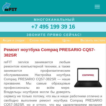
МНОГОКАНАЛЬНЫЙ
УСЛУГИ
+7 495 199 39 16
БИЗНЕСУ
ЗВОНИТЕ ПРЯМО СЕЙЧАС!
СТАТЬИ
Акции и скидки
Схема работы
Цены
Вызвать мастера
ВАКАНСИИ
Ремонт ноутбука Compaq PRESARIO CQ57-
382SR
КОНТАКТЫ
reFIT service занимается любым
ремонтом компьютерной техники, а также
занимается профилактическим
обслуживанием. Настройка ноутбука
Compaq PRESARIO CQ57-382SR — наше
призвание. Мы самые образцовые
профессионалы во всём мире.
Владельцы ноутбуков могли бы доверять
сервису не только потому, что мы и наши работники отлично и
свободно выполним ремонт ноутбука Compaq PRESARIO
CQ57-382SR, но и оттого, что мы удовлетворяем желания