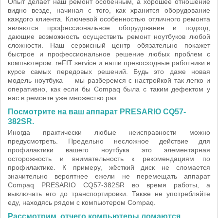
Опыт делает наш ремонт особенным, а хорошее отношение
видно везде, начиная с того, как хранится оборудование
каждого клиента. Ключевой особенностью отличного ремонта
являются профессиональное оборудование и подход,
дающие возможность осуществить ремонт ноутбуков любой
сложности. Наш сервисный центр обязательно покажет
быстрое и профессиональное решение любых проблем с
компьютером. reFIT service и наши превосходные работники в
курсе самых передовых решений. Будь это даже новая
модель ноутбука — мы разберемся с настройкой так легко и
оперативно, как если бы Compaq была с таким дефектом у
нас в ремонте уже множество раз.
Посмотрите на ваш аппарат PRESARIO CQ57-
382SR.
Иногда практически любые неисправности можно
предусмотреть. Предельно несложное действие для
профилактики вашего ноутбука это элементарная
осторожность и внимательность к рекомендациям по
профилактике. К примеру, жёсткий диск не сломается
значительно вероятнее ежели не перемещать аппарат
Compaq PRESARIO CQ57-382SR во время работы, а
выключать его до транспортировки. Также не употребляйте
еду, находясь рядом с компьютером Compaq.
Рассмотрим, отчего компьютеры ломаются.