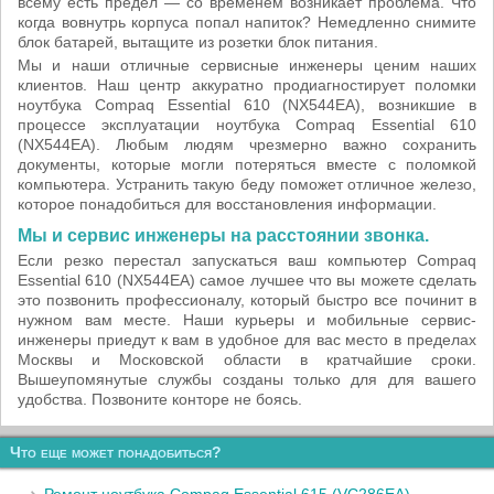
всему есть предел — со временем возникает проблема. Что
когда вовнутрь корпуса попал напиток? Немедленно снимите
блок батарей, вытащите из розетки блок питания.
Мы и наши отличные сервисные инженеры ценим наших
клиентов. Наш центр аккуратно продиагностирует поломки
ноутбука Compaq Essential 610 (NX544EA), возникшие в
процессе эксплуатации ноутбука Compaq Essential 610
(NX544EA). Любым людям чрезмерно важно сохранить
документы, которые могли потеряться вместе с поломкой
компьютера. Устранить такую беду поможет отличное железо,
которое понадобиться для восстановления информации.
Мы и сервис инженеры на расстоянии звонка.
Если резко перестал запускаться ваш компьютер Compaq
Essential 610 (NX544EA) самое лучшее что вы можете сделать
это позвонить профессионалу, который быстро все починит в
нужном вам месте. Наши курьеры и мобильные сервис-
инженеры приедут к вам в удобное для вас место в пределах
Москвы и Московской области в кратчайшие сроки.
Вышеупомянутые службы созданы только для для вашего
удобства. Позвоните конторе не боясь.
Что еще может понадобиться?