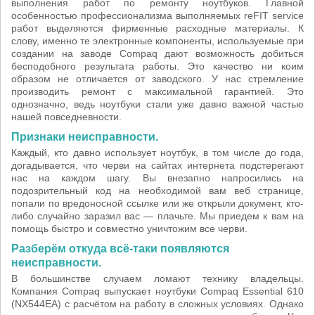
выполнения работ по ремонту ноутбуков. Главной
особенностью профессионализма выполняемых reFIT service
работ выделяются фирменные расходные материалы. К
слову, именно те электронные компоненты, используемые при
создании на заводе Compaq дают возможность добиться
бесподобного результата работы. Это качество ни коим
образом не отличается от заводского. У нас стремление
производить ремонт с максимальной гарантией. Это
однозначно, ведь ноутбуки стали уже давно важной частью
нашей повседневности.
Признаки неисправности.
Каждый, кто давно использует ноутбук, в том числе до года,
догадывается, что черви на сайтах интернета подстерегают
нас на каждом шагу. Вы внезапно напросились на
подозрительный код на необходимой вам веб странице,
попали по вредоносной ссылке или же открыли документ, кто-
либо случайно заразил вас — плачьте. Мы приедем к вам на
помощь быстро и совместно уничтожим все черви.
Разберём откуда всё-таки появляются
неисправности.
В большинстве случаем ломают технику владельцы.
Компания Compaq выпускает ноутбуки Compaq Essential 610
(NX544EA) с расчётом на работу в сложных условиях. Однако