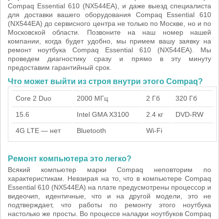
Compaq Essential 610 (NX544EA), и даже выезд специалиста
для доставки вашего оборудования Compaq Essential 610
(NX544EA) до сервисного центра не только по Москве, но и по
Московской области. Позвоните на наш номер нашей
компании, когда будет удобно, мы примем вашу заявку на
ремонт ноутбука Compaq Essential 610 (NX544EA). Мы
проведем диагностику сразу и прямо в эту минуту
предоставим гарантийный срок.
Что может выйти из строя внутри этого Compaq?
Core 2 Duo
2000 МГц
2 Гб
320 Гб
15.6
Intel GMA X3100
2.4 кг
DVD-RW
4G LTE — нет
Bluetooth
Wi-Fi
Ремонт компьютера это легко?
Всякий компьютер марки Compaq неповторим по
характеристикам. Невзирая на то, что в компьютере Compaq
Essential 610 (NX544EA) на плате предусмотрены процессор и
видеочип, идентичные, что и на другой модели, это не
подтверждает, что работы по ремонту этого ноутбука
настолько же просты. Во процессе наладки ноутбуков Compaq