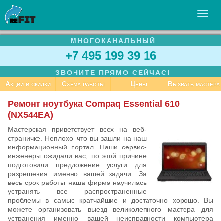
МНОГОКАНАЛЬНЫЙ
УСЛУГИ
+7 495 199 39 16
БИЗНЕСУ
ЗВОНИТЕ ПРЯМО СЕЙЧАС!
СТАТЬИ
Акции и скидки
Схема работы
Цены
Вызвать мастера
ВАКАНСИИ
Ремонт ноутбука Compaq Essential 610
(NX544EA)
КОНТАКТЫ
Мастерская приветствует всех на веб-
страничке. Неплохо, что вы зашли на наш
информационный портал. Наши сервис-
инженеры ожидали вас, по этой причине
подготовили предложение услуги для
разрешения именно вашей задачи. За
весь срок работы наша фирма научилась
устранять все распространенные
проблемы в самые кратчайшие и достаточно хорошо. Вы
можете организовать выезд великолепного мастера для
устранения именно вашей неисправности компьютера