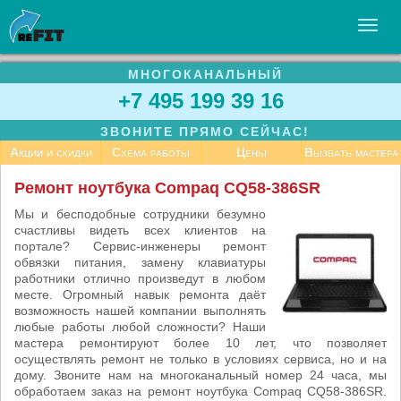
МНОГОКАНАЛЬНЫЙ
УСЛУГИ
+7 495 199 39 16
БИЗНЕСУ
ЗВОНИТЕ ПРЯМО СЕЙЧАС!
СТАТЬИ
Акции и скидки
Схема работы
Цены
Вызвать мастера
ВАКАНСИИ
Ремонт ноутбука Compaq CQ58-386SR
КОНТАКТЫ
Мы и бесподобные сотрудники безумно
счастливы видеть всех клиентов на
портале? Сервис-инженеры ремонт
обвязки питания, замену клавиатуры
работники отлично произведут в любом
месте. Огромный навык ремонта даёт
возможность нашей компании выполнять
любые работы любой сложности? Наши
мастера ремонтируют более 10 лет, что позволяет
осуществлять ремонт не только в условиях сервиса, но и на
дому. Звоните нам на многоканальный номер 24 часа, мы
обработаем заказ на ремонт ноутбука Compaq CQ58-386SR.