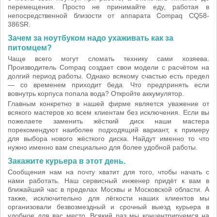
перемещения. Просто не принимайте еду, работая в
непосредственной близости от аппарата Compaq CQ58-
386SR.
Зачем за ноутбуком надо ухаживать как за
питомцем?
Чаще всего могут сломать технику сами хозяева.
Производитель Compaq создает свои модели с расчётом на
долгий период работы. Однако всякому счастью есть предел
— со временем приходит беда. Что предпринять если
вовнутрь корпуса попала вода? Откройте аккумулятор.
Главным конкретно в нашей фирме является уважение от
всякого мастеров ко всем клиентам без исключения. Если вы
пожелаете заменить жёсткий диск наши мастера
порекомендуют наиболее подходящий вариант, к примеру
для выбора нового жёсткого диска. Найдут именно то что
нужно именно вам специально для более удобной работы.
Закажите курьера в этот день.
Сообщения нам на почту хватит для того, чтобы начать с
нами работать. Наш сервисный инженер придёт к вам в
ближайший час в пределах Москвы и Московской области. А
также, исключительно для лёгкости наших клиентов мы
организовали безвозмездный и срочный выезд курьера в
удобное для вас место. Всякий раз мы концентрируемся на