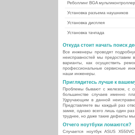
Реболлинг BGA мультиконтролле
Установка разъема наушников
Установка дисплея
Установка тачпада
Откуда стоит начать поиск де
Все инженеры проводят подробну
неисправностей мы предоставим 
варианты, как осуществить рем
профессиональные сервисные инж
наши инженеры.
Приглядитесь лучше к вашему
Проблемы бывают с железом, с с
большинстве случаев именно пл
Удручающим в данной неисправно
Представляете вы каждый раз отв
замке, однако всего лишь один ра
труднее, но даже такие дефекты мы
Отчего ноутбуки ломаются?
Случается ноутбук ASUS X550VC 