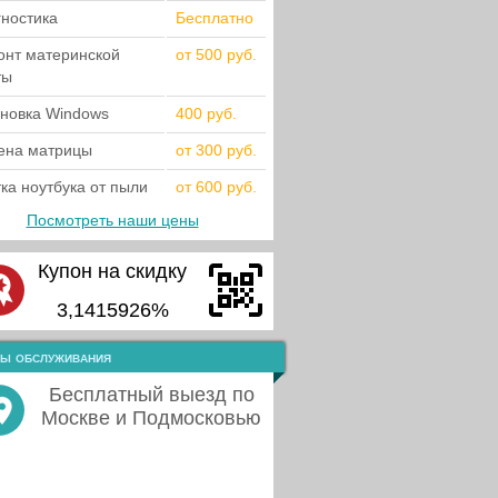
гностика
Бесплатно
онт материнской
от 500 руб.
ты
ановка Windows
400 руб.
ена матрицы
от 300 руб.
ка ноутбука от пыли
от 600 руб.
Посмотреть наши цены
Купон на скидку
3,1415926%
ы обслуживания
Бесплатный выезд по
Москве и Подмосковью