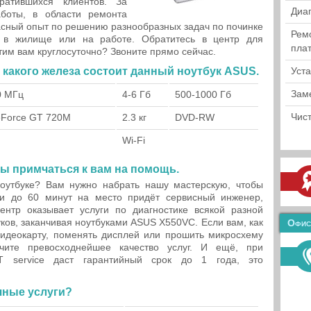
ратившихся клиентов. За
Диа
боты, в области ремонта
сный опыт по решению разнообразных задач по починке
Рем
с в жилище или на работе. Обратитесь в центр для
пла
тим вам круглосуточно? Звоните прямо сейчас.
какого железа состоит данный ноутбук ASUS.
Уст
Зам
0 МГц
4-6 Гб
500-1000 Гб
Чист
eForce GT 720M
2.3 кг
DVD-RW
Wi-Fi
вы примчаться к вам на помощь.
оутбуке? Вам нужно набрать нашу мастерскую, чтобы
ни до 60 минут на место придёт сервисный инженер,
ентр оказывает услуги по диагностике всякой разной
ков, заканчивая ноутбуками ASUS X550VC. Если вам, как
Офис
видеокарту, поменять дисплей или прошить микросхему
ите превосходнейшее качество услуг. И ещё, при
T service даст гарантийный срок до 1 года, это
чные услуги?