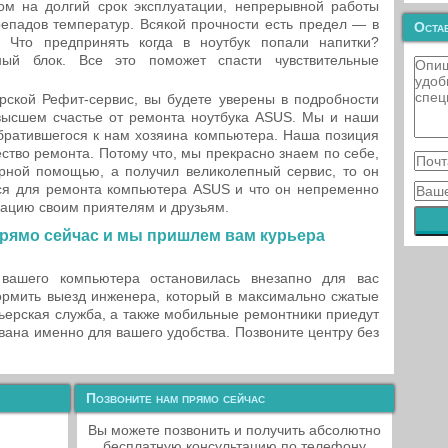
ом на долгий срок эксплуатации, непрерывной работы
епадов температур. Всякой прочности есть предел — в
Остав
. Что предпринять когда в ноутбук попали напитки?
ый блок. Все это поможет спасти чувствительные
ской Рефит-сервис, вы будете уверены в подробности
высшем счастье от ремонта ноутбука ASUS. Мы и наши
братившегося к нам хозяина компьютера. Наша позиция
ство ремонта. Потому что, мы прекрасно знаем по себе,
арной помощью, а получил великолепный сервис, то он
ься для ремонта компьютера ASUS и что он непременно
зацию своим приятелям и друзьям.
рямо сейчас и мы пришлем вам курьера
вашего компьютера остановилась внезапно для вас
мить выезд инженера, который в максимально сжатые
рьерская служба, а также мобильные ремонтники приедут
ована именно для вашего удобства. Позвоните центру без
Позвоните нам прямо сейчас
Вы можете позвонить и получить абсолютно
бесплатную консультацию по телефону