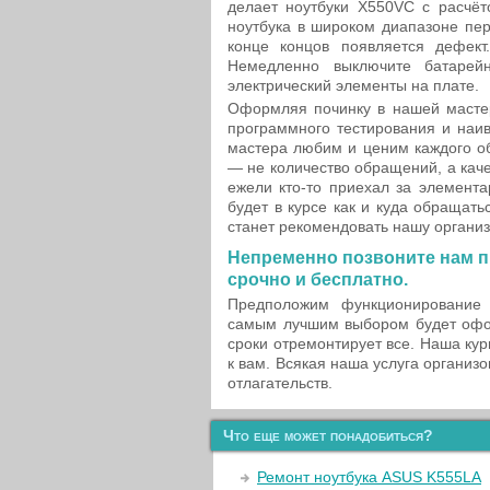
делает ноутбуки X550VC с расчёт
ноутбука в широком диапазоне пер
конце концов появляется дефект
Немедленно выключите батарейн
электрический элементы на плате.
Оформляя починку в нашей мастер
программного тестирования и наи
мастера любим и ценим каждого о
— не количество обращений, а каче
ежели кто-то приехал за элемент
будет в курсе как и куда обращат
станет рекомендовать нашу органи
Непременно позвоните нам п
срочно и бесплатно.
Предположим функционирование 
самым лучшим выбором будет офор
сроки отремонтирует все. Наша ку
к вам. Всякая наша услуга организ
отлагательств.
Что еще может понадобиться?
Ремонт ноутбука ASUS K555LA