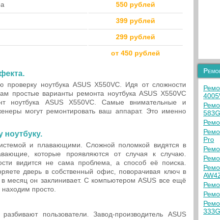
ра
550 рублей
399 рублей
299 рублей
от 450 рублей
Ремо
фекта.
ю проверку ноутбука ASUS X550VC. Идя от сложности
Ремо
вам простые варианты ремонта ноутбука ASUS X550VC
400
онт ноутбука ASUS X550VC. Самые внимательные и
Ремо
енеры могут ремонтировать ваш аппарат. Это именно
583G
Ремо
Ремо
 ноутбуку.
Pro
истемой и плавающими. Сложной поломкой видятся в
Ремо
авающие, которые проявляются от случая к случаю.
Ремо
сти видится не сама проблема, а способ её поиска.
Ремо
оряете дверь в собственный офис, поворачивая ключ в
AW4
з в месяц он заклинивает. С компьютером ASUS все ещё
Ремо
 находим просто.
Ремо
Ремо
333
разбивают пользователи. Завод-производитель ASUS