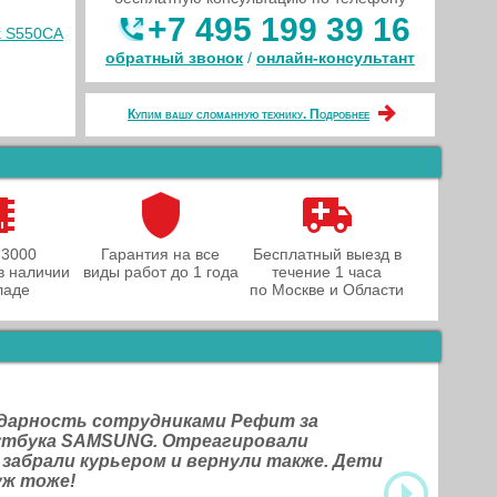
+7 495 199 39 16
k S550CA
обратный звонок
/
онлайн‑консультант
Купим вашу сломанную технику. Подробнее
 3000
Гарантия на все
Бесплатный выезд в
в наличии
виды работ до 1 года
течение 1 часа
ладе
по Москве и Области
одарность сотрудниками Рефит за
оутбука SAMSUNG. Отреагировали
 забрали курьером и вернули также. Дети
уж тоже!