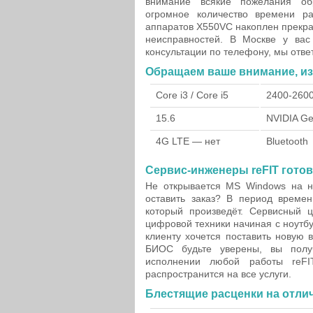
внимание всякие пожелания об
огромное количество времени ра
аппаратов X550VC накоплен прекра
неисправностей. В Москве у ва
консультации по телефону, мы отве
Обращаем ваше внимание, из 
Core i3 / Core i5
2400-260
15.6
NVIDIA G
4G LTE — нет
Bluetooth
Сервис-инженеры reFIT гото
Не открывается MS Windows на н
оставить заказ? В период време
который произведёт. Сервисный ц
цифровой техники начиная с ноутбу
клиенту хочется поставить новую 
БИОС будьте уверены, вы получ
исполнении любой работы reFI
распространится на все услуги.
Блестящие расценки на отли