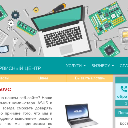
УСЛУГИ
БИЗНЕСУ
СТ
РВИСНЫЙ ЦЕНТР
аботы
Цены
Вызвать мастера
50VC
обра
на нашем веб-сайте? Наши
ремонт компьютера ASUS и
 всегда сможете доверять
Попу
о причине того, что мы и
жденно выполняем ремонт
Дост
го, что мы принимаем во