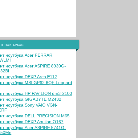
нт ноутбуков
нт ноутбука Acer FERRARI
5WLMI
нт ноутбука Acer ASPIRE 8930G-
32Bi
нт ноутбука DEXP Ares E112
нт ноутбука MSI GP62 6QF Leopard
нт ноутбука HP PAVILION dm3-2100
нт ноутбука GIGABYTE M2432
нт ноутбука Sony VAIO VGN-
ZRF
нт ноутбука DELL PRECISION M65
нт ноутбука DEXP Aquilon O167
нт ноутбука Acer ASPIRE 5741G-
G50Mn