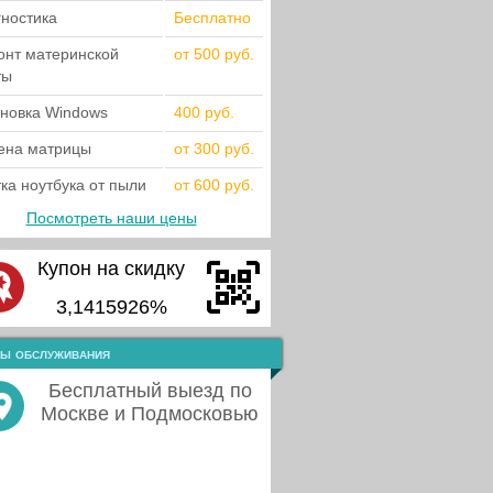
гностика
Бесплатно
онт материнской
от 500 руб.
ты
ановка Windows
400 руб.
ена матрицы
от 300 руб.
ка ноутбука от пыли
от 600 руб.
Посмотреть наши цены
Купон на скидку
3,1415926%
ы обслуживания
Бесплатный выезд по
Москве и Подмосковью