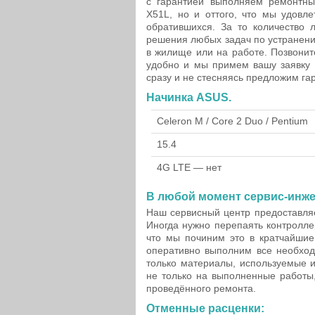
с гарантией выполняем ремонтны
X51L, но и оттого, что мы удовл
обратившихся. За то количество 
решения любых задач по устранени
в жилище или на работе. Позвонит
удобно и мы примем вашу заявку 
сразу и не стесняясь предложим г
Начинка ASUS.
Celeron M / Core 2 Duo / Pentium
15.4
4G LTE — нет
В любой момент сервис-инже
Наш сервисный центр предоставляе
Иногда нужно перепаять контролле
что мы починим это в кратчайшие
оперативно выполним все необхо
только материалы, используемые и
не только на выполненные работы,
проведённого ремонта.
Отменные расценки: