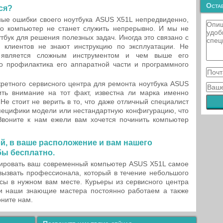
Остав
ся?
ные ошибки своего ноутбука ASUS X51L непредвиденно,
что компьютер не станет служить непрерывно. И мы не
утбук для решения полезных задач. Иногда это связано с
 клиентов не знают инструкцию по эксплуатации. Не
к является сложным инструментом и чем выше его
 профилактика его аппаратной части и программного
кретного сервисного центра для ремонта ноутбука ASUS
ть внимание на тот факт, известна ли марка именно
Не стоит не верить в то, что даже отличный специалист
пецифики модели или нестандартную конфигурацию, что
Звоните к нам ежели вам хочется починить компьютер
й, в ваше расположение и вам нашего
бы бесплатно.
ировать ваш современный компьютер ASUS X51L самое
вызвать профессионала, который в течение небольшого
сы в нужном вам месте. Курьеры из сервисного центра
e и наши знающие мастера постоянно работаем а также
оните нам.