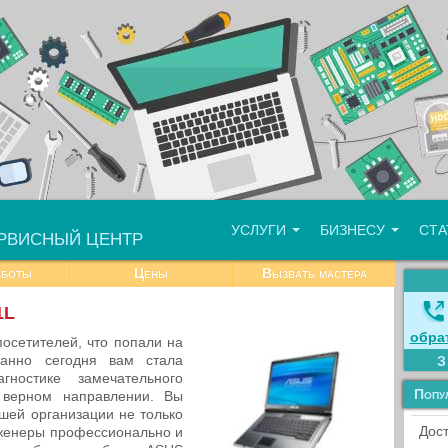
УСЛУГИ
БИЗНЕСУ
СТ
РВИСНЫЙ ЦЕНТР
аботы
Цены
Вызвать мастера
1L
обра
осетителей, что попали на
данно сегодня вам стала
ностике замечательного
Попу
 верном направлении. Вы
шей организации не только
Дост
нженеры профессионально и