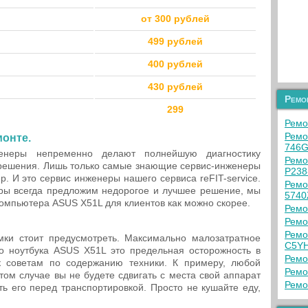
от 300 рублей
499 рублей
400 рублей
430 рублей
Ремо
299
Ремо
Ремо
монте.
746
енеры непременно делают полнейшую диагностику
Ремо
решения. Лишь только самые знающие сервис-инженеры
P238
. И это сервис инженеры нашего сервиса reFIT-service.
Ремо
ы всегда предложим недорогое и лучшее решение, мы
5740
компьютера ASUS X51L для клиентов как можно скорее.
Ремо
Ремо
Ремо
ки стоит предусмотреть. Максимально малозатратное
C5Y
 ноутбука ASUS X51L это предельная осторожность в
Ремо
к советам по содержанию техники. К примеру, любой
Ремо
том случае вы не будете сдвигать с места свой аппарат
Ремо
ь его перед транспортировкой. Просто не кушайте еду,