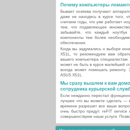
Почему компьютеры ломают
Бывает хозяева получают аппарат
даже не находясь в курсе того, 
считаем годы, что уже работает но
тем, что подавляющее множество
забывайте, что каждый ноутбу
компоненты тем более необходимо
обеспечения.
Когда вы задумались о выборе кон
X51L, то рекомендуем вам обрати
вашего компьютера специалистам. 
может не быть в курсе малейшей с
всегда может помешать ремонту. 
ASUS X51L.
Мы сразу вышлем к вам домо
сотрудника курьерской служ
Если нежданно перестал функцион
лучшее что вы можете сделать — 
времени разрешит все ваши вопро
очнь быстро придут. reFIT servic
совершенствуем наши услуги. Позв