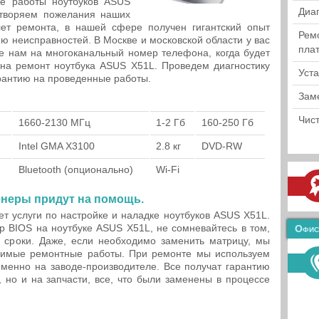
е работы ноутбуков ASUS
Диа
етворяем пожелания наших
лет ремонта, в нашей сфере получен гигантский опыт
Рем
ю неисправностей. В Москве и московской области у вас
пла
е нам на многоканальный номер телефона, когда будет
на ремонт ноутбука ASUS X51L. Проведем диагностику
Уст
арантию на проведенные работы.
Зам
Чист
1660-2130 МГц
1-2 Гб
160-250 Гб
Intel GMA X3100
2.8 кг
DVD-RW
Bluetooth (опционально)
Wi-Fi
неры придут на помощь.
т услуги по настройке и наладке ноутбуков ASUS X51L.
р BIOS на ноутбуке ASUS X51L, не сомневайтесь в том,
Офис
 сроки. Даже, если необходимо заменить матрицу, мы
димые ремонтные работы. При ремонте мы используем
менно на заводе-производителе. Все получат гарантию
 но и на запчасти, все, что были заменены в процессе