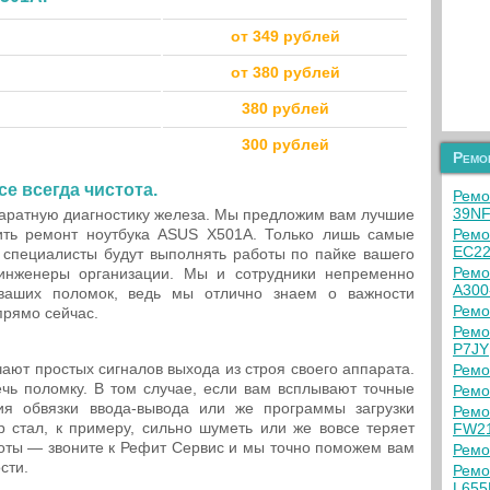
от 349 рублей
от 380 рублей
380 рублей
300 рублей
Ремо
ce всегда чистота.
Ремо
39N
аратную диагностику железа. Мы предложим вам лучшие
ить ремонт ноутбука ASUS X501A. Только лишь самые
Ремо
EC2
специалисты будут выполнять работы по пайке вашего
Ремо
инженеры организации. Мы и сотрудники непременно
A300
аших поломок, ведь мы отлично знаем о важности
Ремо
рямо сейчас.
Ремо
P7JY
чают простых сигналов выхода из строя своего аппарата.
Ремо
чь поломку. В том случае, если вам всплывают точные
Ремо
ия обвязки ввода-вывода или же программы загрузки
Ремо
р стал, к примеру, сильно шуметь или же вовсе теряет
FW2
оты — звоните к Рефит Сервис и мы точно поможем вам
Ремо
сти.
Ремо
L655