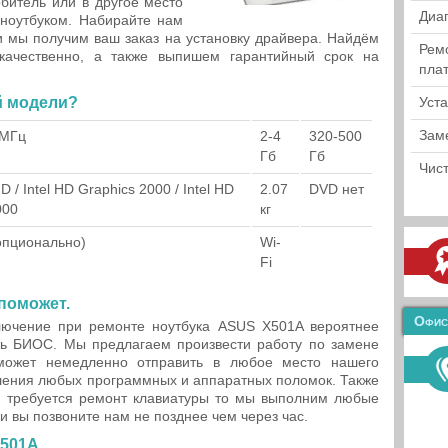
обитель или в другое место
Диа
 ноутбуком. Набирайте нам
 мы получим ваш заказ на установку драйвера. Найдём
Рем
качественно, а также выпишем гарантийный срок на
пла
й модели?
Уст
Зам
 МГц
2-4
320-500
Гб
Гб
Чист
D / Intel HD Graphics 2000 / Intel HD
2.07
DVD нет
000
кг
(опционально)
Wi-
Fi
поможет.
Офис
лючение при ремонте ноутбука ASUS X501A вероятнее
ть БИОС. Мы предлагаем произвести работу по замене
ожет немедленно отправить в любое место нашего
ления любых программных и аппаратных поломок. Также
 требуется ремонт клавиатуры то мы выполним любые
и вы позвоните нам не позднее чем через час.
501A.