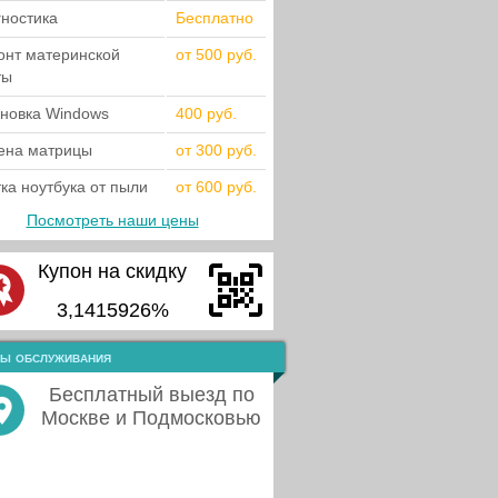
гностика
Бесплатно
онт материнской
от 500 руб.
ты
ановка Windows
400 руб.
ена матрицы
от 300 руб.
ка ноутбука от пыли
от 600 руб.
Посмотреть наши цены
Купон на скидку
3,1415926%
ы обслуживания
Бесплатный выезд по
Москве и Подмосковью