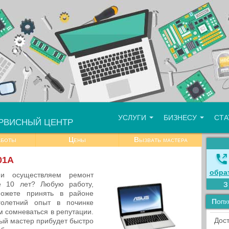
УСЛУГИ
БИЗНЕСУ
СТ
РВИСНЫЙ ЦЕНТР
аботы
Цены
Вызвать мастера
01A
обра
и осуществляем ремонт
е 10 лет? Любую работу,
можете принять в районе
Попу
олетний опыт в починке
м сомневаться в репутации.
Дост
й мастер прибудет быстро