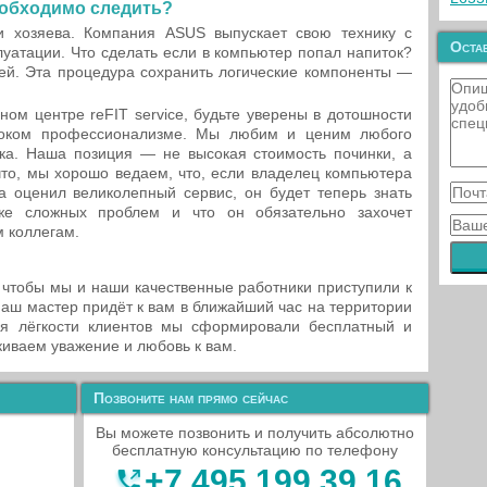
еобходимо следить?
и хозяева. Компания ASUS выпускает свою технику с
Остав
луатации. Что сделать если в компьютер попал напиток?
ей. Эта процедура сохранить логические компоненты —
м центре reFIT service, будьте уверены в дотошности
ысоком профессионализме. Мы любим и ценим любого
ка. Наша позиция — не высокая стоимость починки, а
что, мы хорошо ведаем, что, если владелец компьютера
а оценил великолепный сервис, он будет теперь знать
же сложных проблем и что он обязательно захочет
м коллегам.
чтобы мы и наши качественные работники приступили к
Наш мастер придёт к вам в ближайший час на территории
ля лёгкости клиентов мы сформировали бесплатный и
иваем уважение и любовь к вам.
Позвоните нам прямо сейчас
Вы можете позвонить и получить абсолютно
бесплатную консультацию по телефону
+7 495 199 39 16