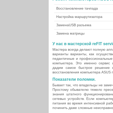
Восстановление тачпада
Настройка маршрутизатора
Замена
USB разъема
Замена матрицы
У нас в мастерской reFIT servi
Мастера всегда делают полную апп
варианты варианты, как осуществ
педантичные и профессиональные 
компьютера. Это именно сервис 
дадим самое быстрое решение в
восстановления компьютера ASUS п
Показатели поломки.
Бывает так, что владельцы не заме
Простому обывателю тяжело пресе
знания штатного функционирован
сетевых устройств. Если компьюте
питания во время интенсивной раб
починить даже сложные неисправно