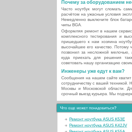
Почему за оборудованием н
Часто ноутбук могут сломать сам
расчётом на ужасные условия эксп
Немедленно выключите блок батар
чипы BGA.
Оформляя ремонт в нашем сервисно
комплексного тестирования и в
пришедшего к нам хозяина ноутбу
высочайшее его качество. Потому 
позвонил за несложной мелочью, 
куда приехать для решения так
советовать нашу организацию свои
Инженеры уже едут к вам?
Сообщения на нашем сайте хватит 
сотрудничеству с вашей техникой. 
Москвы и Московской области. Д
срочный выезд курьера. Мы подчерк
Что еще может понадобиться?
Ремонт ноутбука ASUS K53E
Ремонт ноутбука ASUS K42JV
Ремонт ноутбука ASUS K55A