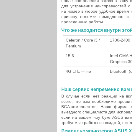
после составления заказа в вашу 
для устранения неисправностей с
на номер в любое удобное время и
причину поломки немедленно и 
проведенные работы.
Что же находится внутри это
Celeron / Core i3 /
1700-2400
Pentium
15.6
Intel GMA H
Graphics 3
4G LTE — нет
Bluetooth 
Наш сервис непременно вам 
В случае если нет реакции на вк
всего, что вам необходимо проши
BGA-компонентов. Наша фирма м
выездного специалиста для исправ
если на вашем ноутбуке ASUS вам
требуемые работы со скидкой, ежел
Ремонт компьютеров ASUS X