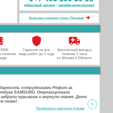
обратный звонок
/
онлайн‑консультант
Купим вашу сломанную технику. Подробнее
 3000
Гарантия на все
Бесплатный выезд в
в наличии
виды работ до 1 года
течение 1 часа
ладе
по Москве и Области
одарность сотрудниками Рефит за
оутбука SAMSUNG. Отреагировали
 забрали курьером и вернули также. Дети
уж тоже!
Посмотреть оригинал отзыва