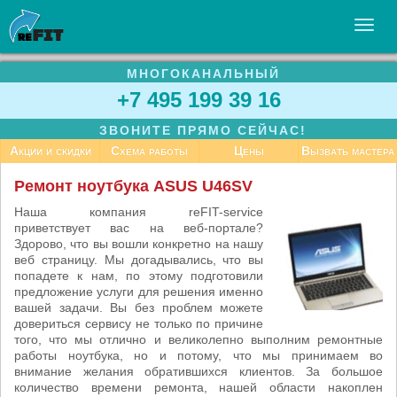
МНОГОКАНАЛЬНЫЙ
УСЛУГИ
+7 495 199 39 16
БИЗНЕСУ
ЗВОНИТЕ ПРЯМО СЕЙЧАС!
СТАТЬИ
Акции и скидки
Схема работы
Цены
Вызвать мастера
ВАКАНСИИ
Ремонт ноутбука ASUS U46SV
КОНТАКТЫ
Наша компания reFIT-service
приветствует вас на веб-портале?
Здорово, что вы вошли конкретно на нашу
веб страницу. Мы догадывались, что вы
попадете к нам, по этому подготовили
предложение услуги для решения именно
вашей задачи. Вы без проблем можете
довериться сервису не только по причине
того, что мы отлично и великолепно выполним ремонтные
работы ноутбука, но и потому, что мы принимаем во
внимание желания обратившихся клиентов. За большое
количество времени ремонта, нашей области накоплен