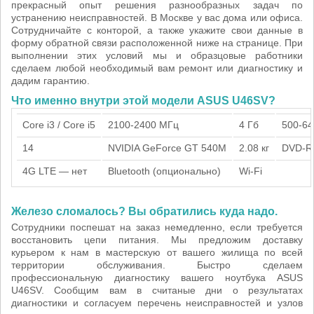
прекрасный опыт решения разнообразных задач по
устранению неисправностей. В Москве у вас дома или офиса.
Сотрудничайте с конторой, а также укажите свои данные в
форму обратной связи расположенной ниже на странице. При
выполнении этих условий мы и образцовые работники
сделаем любой необходимый вам ремонт или диагностику и
дадим гарантию.
Что именно внутри этой модели ASUS U46SV?
Core i3 / Core i5
2100-2400 МГц
4 Гб
500-64
14
NVIDIA GeForce GT 540M
2.08 кг
DVD-
4G LTE — нет
Bluetooth (опционально)
Wi-Fi
Железо сломалось? Вы обратились куда надо.
Сотрудники поспешат на заказ немедленно, если требуется
восстановить цепи питания. Мы предложим доставку
курьером к нам в мастерскую от вашего жилища по всей
территории обслуживания. Быстро сделаем
профессиональную диагностику вашего ноутбука ASUS
U46SV. Сообщим вам в считаные дни о результатах
диагностики и согласуем перечень неисправностей и узлов