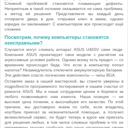
Сложной проблемой становятся плавающие дефекты.
Неприятным в такой поломке оказывается не сама проблема,
а метод её решения. Представляете вы каждый день
отпираете дверь в дом, открывая ключ в замке, однако
изредка он заклинивает. С компьютером все происходит ещё
сложнее.
Посмотрим, почему компьютеры становятся
неисправными?
Случается могут сломать аппарат ASUS U46SV сами люди.
Компания ASUS проектирует свои модели с расчётом на
агрессивные условия работа. Однако всему есть предел — со
временем происходит беда. Что если в компьютер попал
напиток? Незамедлитель отключите аккумуляторную батарею.
Эти действия спасти логические компоненты — чипы BGA.
Оставляя заказ в нашей мастерской, вы станете уверены в
подробности программного тестирования и нашем счастье от
ремонта ASUS. Мы и наши сотрудники ценим и боремся за
любого позвонившего нам клиента. Наша позиция — не
высокая цена починки, а высочайшее его качество. По этой
причине, мы достоверно знаем по себе, если владелец
ноутбука приехал за незначительной помощью, а получил
великолепный сервис, он будет теперь в курсе как приехать
для решения любых, в том чилсе сложных проблем и что он
непременно захочет сообщать про нашу организацию своим