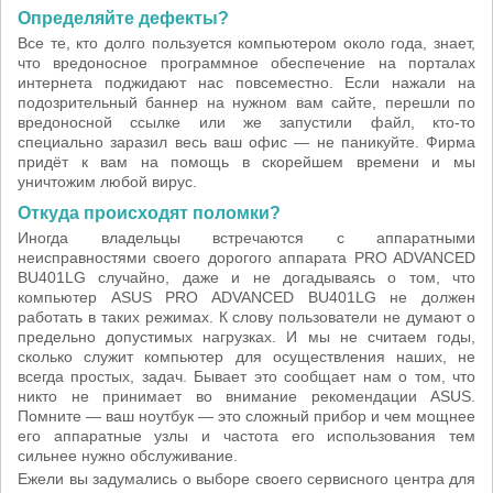
Определяйте дефекты?
Все те, кто долго пользуется компьютером около года, знает,
что вредоносное программное обеспечение на порталах
интернета поджидают нас повсеместно. Если нажали на
подозрительный баннер на нужном вам сайте, перешли по
вредоносной ссылке или же запустили файл, кто-то
специально заразил весь ваш офис — не паникуйте. Фирма
придёт к вам на помощь в скорейшем времени и мы
уничтожим любой вирус.
Откуда происходят поломки?
Иногда владельцы встречаются с аппаратными
неисправностями своего дорогого аппарата PRO ADVANCED
BU401LG случайно, даже и не догадываясь о том, что
компьютер ASUS PRO ADVANCED BU401LG не должен
работать в таких режимах. К слову пользователи не думают о
предельно допустимых нагрузках. И мы не считаем годы,
сколько служит компьютер для осуществления наших, не
всегда простых, задач. Бывает это сообщает нам о том, что
никто не принимает во внимание рекомендации ASUS.
Помните — ваш ноутбук — это сложный прибор и чем мощнее
его аппаратные узлы и частота его использования тем
сильнее нужно обслуживание.
Ежели вы задумались о выборе своего сервисного центра для