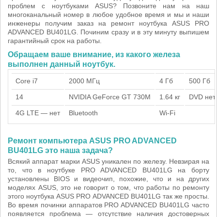
проблем с ноутбуками ASUS? Позвоните нам на наш
многоканальный номер в любое удобное время и мы и наши
инженеры получим заказ на ремонт ноутбука ASUS PRO
ADVANCED BU401LG. Починим сразу и в эту минуту выпишем
гарантийный срок на работы.
Обращаем ваше внимание, из какого железа
выполнен данный ноутбук.
Core i7
2000 МГц
4 Гб
500 Гб
14
NVIDIA GeForce GT 730M
1.64 кг
DVD нет
4G LTE — нет
Bluetooth
Wi-Fi
Ремонт компьютера ASUS PRO ADVANCED
BU401LG это наша задача?
Всякий аппарат марки ASUS уникален по железу. Невзирая на
то, что в ноутбуке PRO ADVANCED BU401LG на борту
установлены BIOS и видеочип, похожие, что и на других
моделях ASUS, это не говорит о том, что работы по ремонту
этого ноутбука ASUS PRO ADVANCED BU401LG так же просты.
Во время починки аппаратов PRO ADVANCED BU401LG часто
появляется проблема — отсутствие наличия достоверных