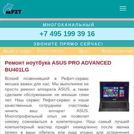
МНОГОКАНАЛЬНЫЙ
УСЛУГИ
+7 495 199 39 16
БИЗНЕСУ
ЗВОНИТЕ ПРЯМО СЕЙЧАС!
СТАТЬИ
Акции и скидки
Схема работы
Цены
Вызвать мастера
ВАКАНСИИ
Ремонт ноутбука ASUS PRO ADVANCED
BU401LG
КОНТАКТЫ
Всякий позвонивший в Рефит-сервис
весьма важен для нас. Мы выполняем не
просто ремонт аппарата ASUS, а также
сделаем обслуживание не меньше семи
лет. Наш сервис Рефит-сервис и наши
качественные сотрудники счастливы
чинить ваш аппарат ASUS.
Многопрофильный опыт не позволит
никому сомневаться в компетенции. Наш самый лучший
компьютерный мастер придёт немедленно после звонка
прямо в вашу обитель или куда угодно для устранения