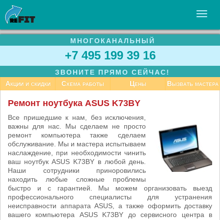
МНОГОКАНАЛЬНЫЙ
УСЛУГИ
+7 495 199 39 16
БИЗНЕСУ
ЗВОНИТЕ ПРЯМО СЕЙЧАС!
СТАТЬИ
Акции и скидки
Схема работы
Цены
Вызвать мастера
ВАКАНСИИ
Ремонт ноутбука ASUS K73BY
КОНТАКТЫ
Все пришедшие к нам, без исключения,
важны для нас. Мы сделаем не просто
ремонт компьютера также сделаем
обслуживание. Мы и мастера испытываем
наслаждение, при необходимости чинить
ваш ноутбук ASUS K73BY в любой день.
Наши сотрудники приноровились
находить любые сложные проблемы
быстро и с гарантией. Мы можем организовать выезд
профессионального специалисты для устранения
неисправности аппарата ASUS, а также оформить доставку
вашего компьютера ASUS K73BY до сервисного центра в