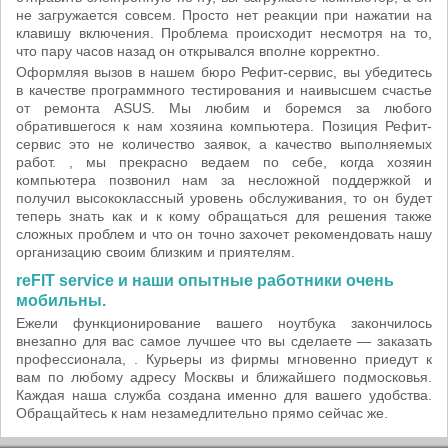
не загружается совсем. Просто нет реакции при нажатии на
клавишу включения. Проблема происходит несмотря на то,
что пару часов назад он открывался вполне корректно.
Оформляя вызов в нашем бюро Рефит-сервис, вы убедитесь
в качестве программного тестирования и наивысшем счастье
от ремонта ASUS. Мы любим и боремся за любого
обратившегося к нам хозяина компьютера. Позиция Рефит-
сервис это не количество заявок, а качество выполняемых
работ. , мы прекрасно ведаем по себе, когда хозяин
компьютера позвонил нам за несложной поддержкой и
получил высококлассный уровень обслуживания, то он будет
теперь знать как и к кому обращаться для решения также
сложных проблем и что он точно захочет рекомендовать нашу
организацию своим близким и приятелям.
reFIT service и наши опытные работники очень
мобильны.
Ежели функционирование вашего ноутбука закончилось
внезапно для вас самое лучшее что вы сделаете — заказать
профессионала, . Курьеры из фирмы мгновенно приедут к
вам по любому адресу Москвы и ближайшего подмосковья.
Каждая наша служба создана именно для вашего удобства.
Обращайтесь к нам незамедлительно прямо сейчас же.