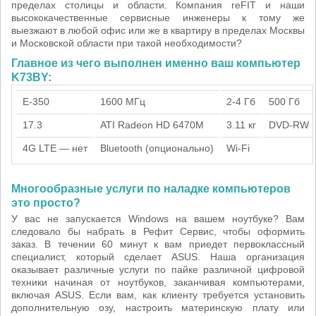
пределах столицы и области. Компания reFIT и наши
высококачественные сервисные инженеры к тому же
выезжают в любой офис или же в квартиру в пределах Москвы
и Московской области при такой необходимости?
Главное из чего выполнен именно ваш компьютер
K73BY:
E-350
1600 МГц
2-4 Гб
500 Гб
17.3
ATI Radeon HD 6470M
3.11 кг
DVD-RW
4G LTE — нет
Bluetooth (опционально)
Wi-Fi
Многообразные услуги по наладке компьютеров
это просто?
У вас не запускается Windows на вашем ноутбуке? Вам
следовало бы набрать в Рефит Сервис, чтобы оформить
заказ. В течении 60 минут к вам приедет первоклассный
специалист, который сделает ASUS. Наша организация
оказывает различные услуги по пайке различной цифровой
техники начиная от ноутбуков, заканчивая компьютерами,
включая ASUS. Если вам, как клиенту требуется установить
дополнительную озу, настроить материнскую плату или