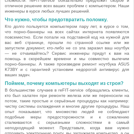
сложности. reFIT-service обязательно предложит скорое и
отличное решение всех ваших проблем с компьютером. Наши
инженеры в курсе любых лучших решений.
Что нужно, чтобы предотвратить поломку.
Кто долго пользуется компьютером пару лет, в курсе о том,
что порно-баннеры на всех сайтах интернета появляются
повсеместно. Если попали на подставной код на нужной для
вас веб странице, прошли по странной ссылке или же
запустили документ, кто-либо не со зла заразил ваш ноутбук
— не отчаивайтесь? Сервис инженеры придут к вам на
помощь в скорейшем времени и мы совместно вылечим
порно-баннеры. А также произведем ремонт ноутбука ASUS
K73BY и с гарантией установим недорогой антивирус для
ваших задач.
Поймем, почему компьютеры выходят из строя?
В большинстве случаев в reFIT-service обращались клиенты,
кто был халатен при ремонте железа или же переносили на
потом, такие простые и серьёзные процедуры как например:
чистку системы охлаждения и многие другие процедуры. Наш
опыт показывает, что множество людей не соблюдают
подобные меры предосторожности и к сожалению
сталкиваются с серьезными сложностями в самый
неподходящий момент. Представьте, когда вам нужно
отправить электронную почту, вы загружаете компьютер, а он