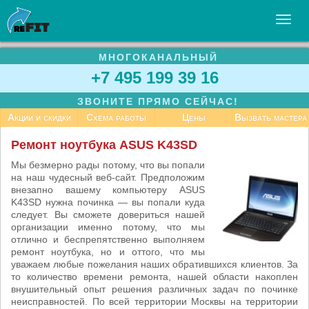
МНОГОКАНАЛЬНЫЙ
УСЛУГИ
+7 495 199 39 16
БИЗНЕСУ
ЗВОНИТЕ ПРЯМО СЕЙЧАС!
СТАТЬИ
Акции и скидки
Схема работы
Цены
Вызвать мастера
ВАКАНСИИ
Ремонт ноутбука ASUS K43SD
КОНТАКТЫ
Мы безмерно рады потому, что вы попали
на наш чудесный веб-сайт. Предположим
внезапно вашему компьютеру ASUS
K43SD нужна починка — вы попали куда
следует. Вы сможете довериться нашей
организации именно потому, что мы
отлично и беспрепятственно выполняем
ремонт ноутбука, но и оттого, что мы
уважаем любые пожелания наших обратившихся клиентов. За
то количество времени ремонта, нашей области накоплен
внушительный опыт решения различных задач по починке
неисправностей. По всей территории Москвы на территории