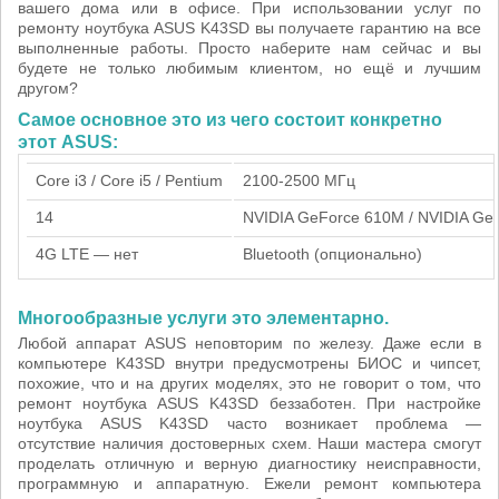
вашего дома или в офисе. При использовании услуг по
ремонту ноутбука ASUS K43SD вы получаете гарантию на все
выполненные работы. Просто наберите нам сейчас и вы
будете не только любимым клиентом, но ещё и лучшим
другом?
Самое основное это из чего состоит конкретно
этот ASUS:
Core i3 / Core i5 / Pentium
2100-2500 МГц
14
NVIDIA GeForce 610M / NVIDIA Ge
4G LTE — нет
Bluetooth (опционально)
Многообразные услуги это элементарно.
Любой аппарат ASUS неповторим по железу. Даже если в
компьютере K43SD внутри предусмотрены БИОС и чипсет,
похожие, что и на других моделях, это не говорит о том, что
ремонт ноутбука ASUS K43SD беззаботен. При настройке
ноутбука ASUS K43SD часто возникает проблема —
отсутствие наличия достоверных схем. Наши мастера смогут
проделать отличную и верную диагностику неисправности,
программную и аппаратную. Ежели ремонт компьютера