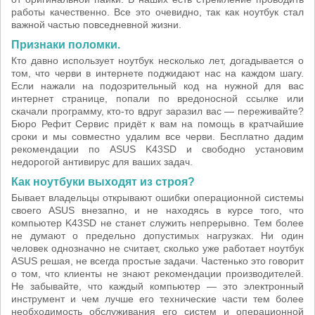
работы качественно. Все это очевидно, так как ноутбук стал
важной частью повседневной жизни.
Признаки поломки.
Кто давно использует ноутбук несколько лет, догадывается о
том, что черви в интернете поджидают нас на каждом шагу.
Если нажали на подозрительный код на нужной для вас
интернет странице, попали по вредоносной ссылке или
скачали программу, кто-то вдруг заразил вас — переживайте?
Бюро Рефит Сервис придёт к вам на помощь в кратчайшие
сроки и мы совместно удалим все черви. Бесплатно дадим
рекомендации по ASUS K43SD и свободно установим
недорогой антивирус для ваших задач.
Как ноутбуки выходят из строя?
Бывает владельцы открывают ошибки операционной системы
своего ASUS внезапно, и не находясь в курсе того, что
компьютер K43SD не станет служить непрерывно. Тем более
не думают о предельно допустимых нагрузках. Ни один
человек однозначно не считает, сколько уже работает ноутбук
ASUS решая, не всегда простые задачи. Частенько это говорит
о том, что клиенты не знают рекомендации производителей.
Не забывайте, что каждый компьютер — это электронный
инструмент и чем лучше его технические части тем более
необходимость обслуживания его систем и операционной