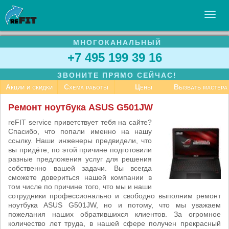
МНОГОКАНАЛЬНЫЙ
УСЛУГИ
+7 495 199 39 16
БИЗНЕСУ
ЗВОНИТЕ ПРЯМО СЕЙЧАС!
СТАТЬИ
Акции и скидки
Схема работы
Цены
Вызвать мастера
ВАКАНСИИ
Ремонт ноутбука ASUS G501JW
КОНТАКТЫ
reFIT service приветствует тебя на сайте?
Спасибо, что попали именно на нашу
ссылку. Наши инженеры предвидели, что
вы придёте, по этой причине подготовили
разные предложения услуг для решения
собственно вашей задачи. Вы всегда
сможете довериться нашей компании в
том числе по причине того, что мы и наши
сотрудники профессионально и свободно выполним ремонт
ноутбука ASUS G501JW, но и потому, что мы уважаем
пожелания наших обратившихся клиентов. За огромное
количество лет труда, в нашей сфере получен прекрасный