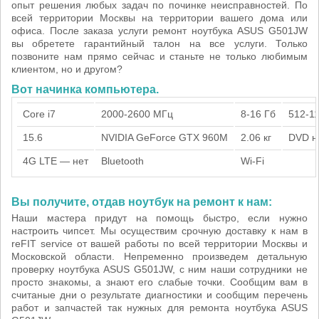
опыт решения любых задач по починке неисправностей. По
всей территории Москвы на территории вашего дома или
офиса. После заказа услуги ремонт ноутбука ASUS G501JW
вы обретете гарантийный талон на все услуги. Только
позвоните нам прямо сейчас и станьте не только любимым
клиентом, но и другом?
Вот начинка компьютера.
Core i7
2000-2600 МГц
8-16 Гб
512-1
15.6
NVIDIA GeForce GTX 960M
2.06 кг
DVD н
4G LTE — нет
Bluetooth
Wi-Fi
Вы получите, отдав ноутбук на ремонт к нам:
Наши мастера придут на помощь быстро, если нужно
настроить чипсет. Мы осуществим срочную доставку к нам в
reFIT service от вашей работы по всей территории Москвы и
Московской области. Непременно произведем детальную
проверку ноутбука ASUS G501JW, с ним наши сотрудники не
просто знакомы, а знают его слабые точки. Сообщим вам в
считаные дни о результате диагностики и сообщим перечень
работ и запчастей так нужных для ремонта ноутбука ASUS