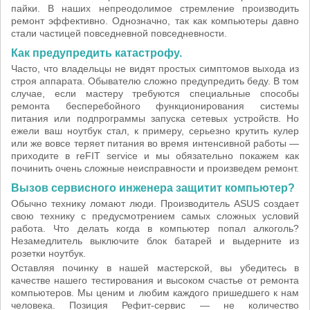
пайки. В наших непреодолимое стремление производить
ремонт эффективно. Однозначно, так как компьютеры давно
стали частицей повседневной повседневности.
Как предупредить катастрофу.
Часто, что владельцы не видят простых симптомов выхода из
строя аппарата. Обывателю сложно предупредить беду. В том
случае, если мастеру требуются специальные способы
ремонта бесперебойного функционирования системы
питания или подпрограммы запуска сетевых устройств. Но
ежели ваш ноутбук стал, к примеру, серьезно крутить кулер
или же вовсе теряет питания во время интенсивной работы —
приходите в reFIT service и мы обязательно покажем как
починить очень сложные неисправности и произведем ремонт.
Вызов сервисного инженера защитит компьютер?
Обычно технику ломают люди. Производитель ASUS создает
свою технику с предусмотрением самых сложных условий
работа. Что делать когда в компьютер попал алкоголь?
Незамедлитель выключите блок батарей и выдерните из
розетки ноутбук.
Оставляя починку в нашей мастерской, вы убедитесь в
качестве нашего тестирования и высоком счастье от ремонта
компьютеров. Мы ценим и любим каждого пришедшего к нам
человека. Позиция Рефит-сервис — не количество