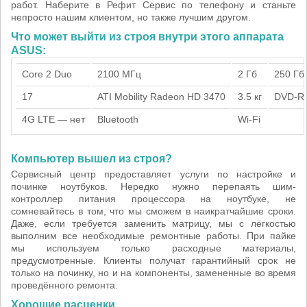
работ. Наберите в Рефит Сервис по телефону и станьте
непросто нашим клиентом, но также лучшим другом.
Что может выйти из строя внутри этого аппарата
ASUS:
Core 2 Duo
2100 МГц
2 Гб
250 Гб
17
ATI Mobility Radeon HD 3470
3.5 кг
DVD-R
4G LTE — нет
Bluetooth
Wi-Fi
Компьютер вышел из строя?
Сервисный центр предоставляет услуги по настройке и
починке ноутбуков. Нередко нужно перепаять шим-
контроллер питания процессора на ноутбуке, не
сомневайтесь в том, что мы сможем в наикратчайшие сроки.
Даже, если требуется заменить матрицу, мы с лёгкостью
выполним все необходимые ремонтные работы. При пайке
мы используем только расходные материалы,
предусмотренные. Клиенты получат гарантийный срок не
только на починку, но и на компоненты, замененные во время
проведённого ремонта.
Хорошие расценки.