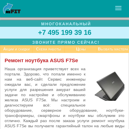
МНОГОКАНАЛЬНЫЙ
УСЛУГИ
+7 495 199 39 16
БИЗНЕСУ
ЗВОНИТЕ ПРЯМО СЕЙЧАС!
СТАТЬИ
Акции и скидки
Схема работы
Цены
Вызвать мастера
ВАКАНСИИ
Ремонт ноутбука ASUS F7Se
КОНТАКТЫ
Наша организация приветствует всех на
портале. Здорово, что попали именно к
нам на веб-сайт. Сервис инженеры
ожидали вас, и сделали предложение
услуги для разрешения аккурат вашей
задачи по настройке и обслуживанию
железа ASUS F7Se. Мы настроим и
диагностируем всё: специальное
оборудование, серверное оборудование, ноутбуки-
трансформеры, смартфоны и ноутбуки мы обслужим это
отлично. Каждый раз после заказа услуги ремонт ноутбука
ASUS F7Se вы получаете гарантийный талон на любые виды