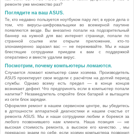
ремонте уже множество раз?
Поглядите на ваш ASUS.
Те, кто недавно пользуется ноутбуком пару лет, в курсе дела о
том, что вирусы-шифровальщики во всемирной паутине
появляются везде. Вы внезапно попали на подозрительный
баннер на нужной для вас интернет странице, попали по
странной ссылке или открыли приложение, кто-то
злонамеренно заразил вас — не переживайте. Мы и наши
блестящие сотрудники приедем к вам с поддержкой
оперативно и вместе удалим вирус.
Посмотрим, почему компьютеры ломаются.
Случается ломают компьютер сами хозяева. Производитель
ASUS проектирует свои модели с расчётом на долгий период
службы. Однако всему есть предел — в конце концов
возникает дефект. Что предпринять если в компьютер попали
напитки? Незамедлитель откройте блок батарей и вытащите
из сети блок зарядки.
Оформляя ремонт в нашем сервисном центре, вы убедитесь
в дотошности аппаратной диагностики и нашем счастье от
ремонта ASUS. Мы и наши сотрудники любим и боремся за
любого позвонившего нам клиента. Наша позиция — не
высокая стоимость ремонта, а высокое его качество. , мы
прекрасно знаем по себе, если хозяин компьютера позвонил