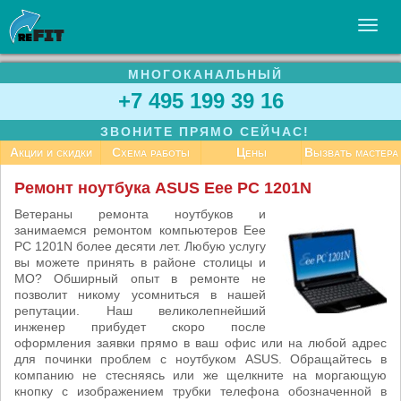
МНОГОКАНАЛЬНЫЙ
УСЛУГИ
+7 495 199 39 16
БИЗНЕСУ
ЗВОНИТЕ ПРЯМО СЕЙЧАС!
СТАТЬИ
Акции и скидки
Схема работы
Цены
Вызвать мастера
ВАКАНСИИ
Ремонт ноутбука ASUS Eee PC 1201N
КОНТАКТЫ
Ветераны ремонта ноутбуков и
занимаемся ремонтом компьютеров Eee
PC 1201N более десяти лет. Любую услугу
вы можете принять в районе столицы и
МО? Обширный опыт в ремонте не
позволит никому усомниться в нашей
репутации. Наш великолепнейший
инженер прибудет скоро после
оформления заявки прямо в ваш офис или на любой адрес
для починки проблем с ноутбуком ASUS. Обращайтесь в
компанию не стесняясь или же щелкните на моргающую
кнопку с изображением трубки телефона обозначенной в