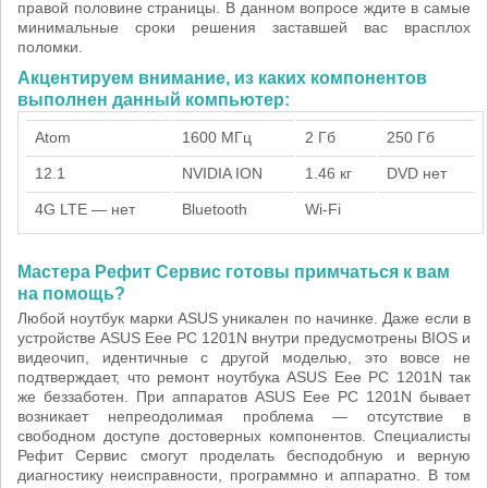
правой половине страницы. В данном вопросе ждите в самые
минимальные сроки решения заставшей вас врасплох
поломки.
Акцентируем внимание, из каких компонентов
выполнен данный компьютер:
Atom
1600 МГц
2 Гб
250 Гб
12.1
NVIDIA ION
1.46 кг
DVD нет
4G LTE — нет
Bluetooth
Wi-Fi
Мастера Рефит Сервис готовы примчаться к вам
на помощь?
Любой ноутбук марки ASUS уникален по начинке. Даже если в
устройстве ASUS Eee PC 1201N внутри предусмотрены BIOS и
видеочип, идентичные с другой моделью, это вовсе не
подтверждает, что ремонт ноутбука ASUS Eee PC 1201N так
же беззаботен. При аппаратов ASUS Eee PC 1201N бывает
возникает непреодолимая проблема — отсутствие в
свободном доступе достоверных компонентов. Специалисты
Рефит Сервис смогут проделать бесподобную и верную
диагностику неисправности, программно и аппаратно. В том