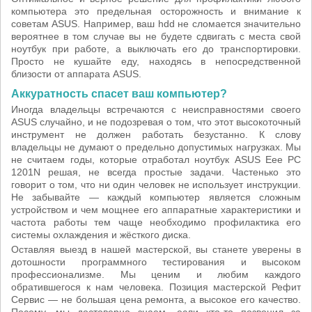
компьютера это предельная осторожность и внимание к
советам ASUS. Например, ваш hdd не сломается значительно
вероятнее в том случае вы не будете сдвигать с места свой
ноутбук при работе, а выключать его до транспортировки.
Просто не кушайте еду, находясь в непосредственной
близости от аппарата ASUS.
Аккуратность спасет ваш компьютер?
Иногда владельцы встречаются с неисправностями своего
ASUS случайно, и не подозревая о том, что этот высокоточный
инструмент не должен работать безустанно. К слову
владельцы не думают о предельно допустимых нагрузках. Мы
не считаем годы, которые отработал ноутбук ASUS Eee PC
1201N решая, не всегда простые задачи. Частенько это
говорит о том, что ни один человек не использует инструкции.
Не забывайте — каждый компьютер является сложным
устройством и чем мощнее его аппаратные характеристики и
частота работы тем чаще необходимо профилактика его
системы охлаждения и жёсткого диска.
Оставляя выезд в нашей мастерской, вы станете уверены в
дотошности программного тестирования и высоком
профессионализме. Мы ценим и любим каждого
обратившегося к нам человека. Позиция мастерской Рефит
Сервис — не большая цена ремонта, а высокое его качество.