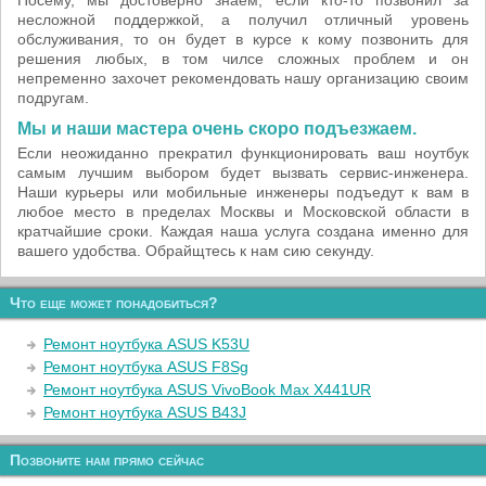
Посему, мы достоверно знаем, если кто-то позвонил за
несложной поддержкой, а получил отличный уровень
обслуживания, то он будет в курсе к кому позвонить для
решения любых, в том чилсе сложных проблем и он
непременно захочет рекомендовать нашу организацию своим
подругам.
Мы и наши мастера очень скоро подъезжаем.
Если неожиданно прекратил функционировать ваш ноутбук
самым лучшим выбором будет вызвать сервис-инженера.
Наши курьеры или мобильные инженеры подъедут к вам в
любое место в пределах Москвы и Московской области в
кратчайшие сроки. Каждая наша услуга создана именно для
вашего удобства. Обрайщтесь к нам сию секунду.
Что еще может понадобиться?
Ремонт ноутбука ASUS K53U
Ремонт ноутбука ASUS F8Sg
Ремонт ноутбука ASUS VivoBook Max X441UR
Ремонт ноутбука ASUS B43J
Позвоните нам прямо сейчас