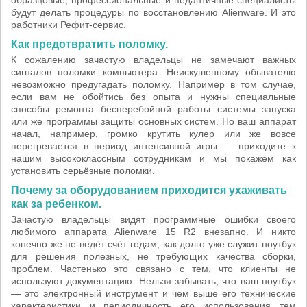
образцовые, профессиональные и педантичные специалисты
будут делать процедуры по восстановлению Alienware. И это
работники Рефит-сервис.
Как предотвратить поломку.
К сожалению зачастую владельцы не замечают важных
сигналов поломки компьютера. Неискушенному обывателю
невозможно предугадать поломку. Например в том случае,
если вам не обойтись без опыта и нужны специальные
способы ремонта бесперебойной работы системы запуска
или же программы защиты основных систем. Но ваш аппарат
начал, например, громко крутить кулер или же вовсе
перегревается в период интенсивной игры — приходите к
нашим высококлассным сотрудникам и мы покажем как
установить серьёзные поломки.
Почему за оборудованием приходится ухаживать
как за ребенком.
Зачастую владельцы видят программные ошибки своего
любимого аппарата Alienware 15 R2 внезапно. И никто
конечно же не ведёт счёт годам, как долго уже служит ноутбук
для решения полезных, не требующих качества сборки,
проблем. Частенько это связано с тем, что клиенты не
используют документацию. Нельзя забывать, что ваш ноутбук
— это электронный инструмент и чем выше его технические
характеристики и периодичность его использования тем