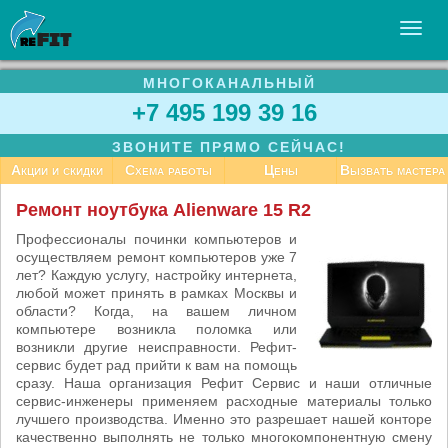
МНОГОКАНАЛЬНЫЙ
УСЛУГИ
+7 495 199 39 16
БИЗНЕСУ
ЗВОНИТЕ ПРЯМО СЕЙЧАС!
СТАТЬИ
Акции и скидки
Схема работы
Цены
Вызвать мастера
ВАКАНСИИ
Ремонт ноутбука Alienware 15 R2
КОНТАКТЫ
Профессионалы починки компьютеров и
осуществляем ремонт компьютеров уже 7
лет? Каждую услугу, настройку интернета,
любой может принять в рамках Москвы и
области? Когда, на вашем личном
компьютере возникла поломка или
возникли другие неисправности. Рефит-
сервис будет рад прийти к вам на помощь
сразу. Наша организация Рефит Сервис и наши отличные
сервис-инженеры применяем расходные материалы только
лучшего производства. Именно это разрешает нашей конторе
качественно выполнять не только многокомпонентную смену