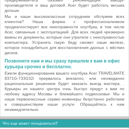
придерживайтесь базовых рекомендаций завода-
производителя и ваш договой Acer будет работать весьма
дольше.
Мы и наши высококлассные сотрудники обслужим всех
клиентов? Наша фирма с профессионализмом
продиагностирует все неисправности ноутбука, в том числе
Acer, связанные с эксплуатацией. Для всех людей чрезмерно
важны их документы, которые они утратили с неисправностью
компьютера. Устранить такую беду сможет наше железо,
которое понадобиться для восстановления данных c жёстких
дисков.
Позвоните нам и мы сразу пришлем к вам в офис
курьера срочно и бесплатно.
Ежели функционирование вашего ноутбука Acer TRAVELMATE
8371G-733G32i прервалось внезапно, или неожиданно
рациональным решением будет заказать выезд мастера, .
Курьеры из нашего центра очнь быстро придут к вам по
любому адресу Москвы и ближайшего подмосковья. Мы и
наши первоклассные сервис-инженеры безустанно работаем
и совершенствуем наши услуги. Обращайтесь к нам
незамедлительно.
Что еще может понадобиться?