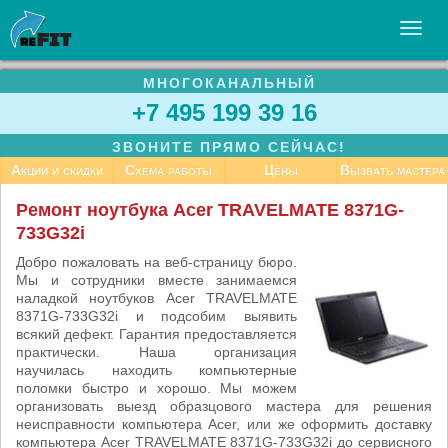
МНОГОКАНАЛЬНЫЙ
УСЛУГИ
+7 495 199 39 16
БИЗНЕСУ
ЗВОНИТЕ ПРЯМО СЕЙЧАС!
СТАТЬИ
Акции и скидки
Схема работы
Цены
Вызвать мастера
ВАКАНСИИ
Ремонт ноутбука Acer TRAVELMATE 8371G-
733G32i
КОНТАКТЫ
Добро пожаловать на веб-страницу бюро.
Мы и сотрудники вместе занимаемся
наладкой ноутбуков Acer TRAVELMATE
8371G-733G32i и подсобим выявить
всякий дефект. Гарантия предоставляется
практически. Наша организация
научилась находить компьютерные
поломки быстро и хорошо. Мы можем
организовать выезд образцового мастера для решения
неисправности компьютера Acer, или же оформить доставку
компьютера Acer TRAVELMATE 8371G-733G32i до сервисного