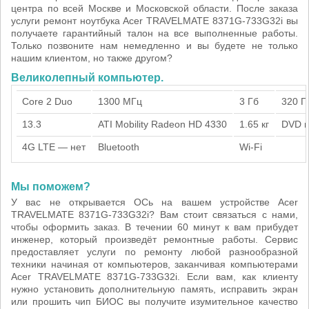
центра по всей Москве и Московской области. После заказа
услуги ремонт ноутбука Acer TRAVELMATE 8371G-733G32i вы
получаете гарантийный талон на все выполненные работы.
Только позвоните нам немедленно и вы будете не только
нашим клиентом, но также другом?
Великолепный компьютер.
Core 2 Duo
1300 МГц
3 Гб
320 Г
13.3
ATI Mobility Radeon HD 4330
1.65 кг
DVD н
4G LTE — нет
Bluetooth
Wi-Fi
Мы поможем?
У вас не открывается ОСь на вашем устройстве Acer
TRAVELMATE 8371G-733G32i? Вам стоит связаться с нами,
чтобы оформить заказ. В течении 60 минут к вам прибудет
инженер, который произведёт ремонтные работы. Сервис
предоставляет услуги по ремонту любой разнообразной
техники начиная от компьютеров, заканчивая компьютерами
Acer TRAVELMATE 8371G-733G32i. Если вам, как клиенту
нужно установить дополнительную память, исправить экран
или прошить чип БИОС вы получите изумительное качество