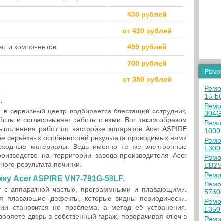
430 рублей
от 420 рублей
ат и компонентов
499 рублей
700 рублей
Ремо
от 350 рублей
Ремо
15-b
.
Ремо
я в сервисный центр подбирается блестящий сотрудник,
304G
боты и согласовывает работы с вами. Вот таким образом
Ремо
выполнения работ по настройке аппаратов Acer ASPIRE
1000
ее серьёзных особенностей результата проводимых нами
Ремо
сходные материалы. Ведь именно те же электронные
L300
оизводстве на территории завода-производителя Acer
Ремо
ного результата починки.
EB2
Ремо
ку Acer ASPIRE VN7-791G-58LF.
Ремо
т с аппаратной частью, программными и плавающими.
5760
я плавающие дефекты, которые видны периодически.
Ремо
и становится не проблема, а метод её устранения.
L350
воряете дверь в собственный гараж, поворачивая ключ в
Ремо