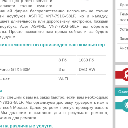
 Наш центр reFIT-service и
Диа
апчасти только лучшего
 нашей фирме беспрепятственно исполнять не только
Рем
ей ноутбуков ASPIRE VN7-791G-58LF, но и наладку.
пла
шает длительность или дороговизну настройки. Каждый
ноутбука Acer ASPIRE VN7-791G-58LF вы обретете
Уст
ты. Просто позвоните нам прямо сейчас и вы будете
 другом.
Зам
аких компонентов произведен ваш компьютер
Чист
8 Гб
1060 Гб
Force GTX 860M
3 кг
DVD-RW
— нет
Wi-Fi
м.
Офис
ты спешим к вам на заказ быстро, если вам необходимо
7-791G-58LF. Мы организуем доставку курьером к нам в
о всей Москве. Далее устроим полную проверку вашего
 Мы доложим в считаные дни о результате ремонта,
буемых для ремонта.
 на различные услуги.