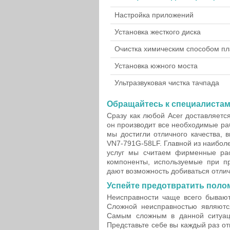
Настройка приложений
Установка жесткого диска
Очистка химическим способом пл
Установка южного моста
Ультразвуковая чистка тачпада
Обращайтесь к специалистам
Сразу как любой Acer доставляетс
он производит все необходимые ра
мы достигли отличного качества, 
VN7-791G-58LF. Главной из наибол
услуг мы считаем фирменные ра
компоненты, используемые при пр
дают возможность добиваться отлич
Успейте предотвратить полом
Неисправности чаще всего бываю
Сложной неисправностью являютс
Самым сложным в данной ситуаци
Представьте себе вы каждый раз от