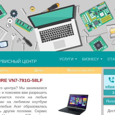
УСЛУГИ
БИЗНЕСУ
СТ
РВИСНЫЙ ЦЕНТР
аботы
Цены
Вызвать мастера
IRE VN7-791G-58LF
обра
го центра? Мы занимаемся
я и поможем вам разрешить
лагается почти на любые
Попу
вас на любимом ноутбуке
любые Acer образовалась
Дост
ь другие поломки. Сервис