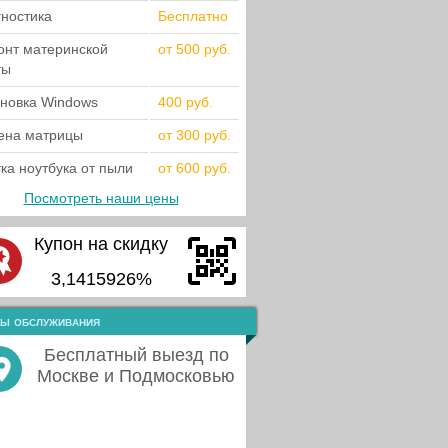
гностика
Бесплатно
онт материнской
от 500 руб.
ты
ановка Windows
400 руб.
ена матрицы
от 300 руб.
ка ноутбука от пыли
от 600 руб.
Посмотреть наши цены
Купон на скидку
3,1415926%
ы обслуживания
Бесплатный выезд по
Москве и Подмосковью