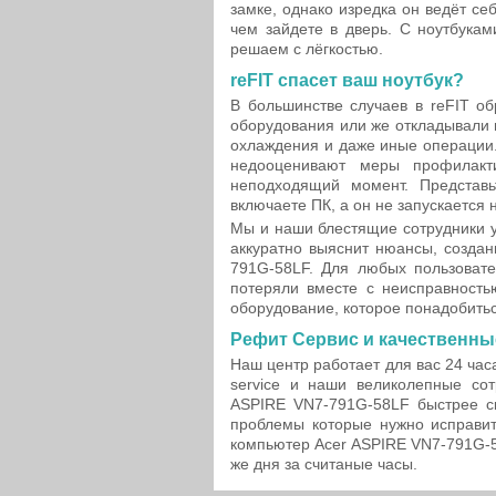
замке, однако изредка он ведёт се
чем зайдете в дверь. С ноутбукам
решаем с лёгкостью.
reFIT спасет ваш ноутбук?
В большинстве случаев в reFIT о
оборудования или же откладывали 
охлаждения и даже иные операции.
недооценивают меры профилакт
неподходящий момент. Представь
включаете ПК, а он не запускается 
Мы и наши блестящие сотрудники у
аккуратно выяснит нюансы, создан
791G-58LF. Для любых пользовате
потеряли вместе с неисправность
оборудование, которое понадобитьс
Рефит Сервис и качественны
Наш центр работает для вас 24 час
service и наши великолепные со
ASPIRE VN7-791G-58LF быстрее с
проблемы которые нужно исправит
компьютер Acer ASPIRE VN7-791G-58
же дня за считаные часы.