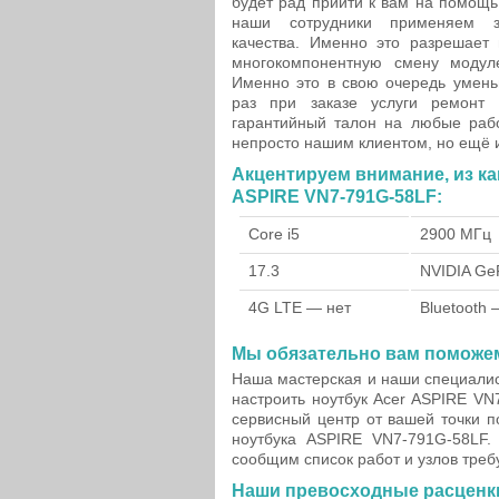
будет рад прийти к вам на помощь.
наши сотрудники применяем з
качества. Именно это разрешает
многокомпонентную смену модул
Именно это в свою очередь умень
раз при заказе услуги ремонт 
гарантийный талон на любые рабо
непросто нашим клиентом, но ещё и
Акцентируем внимание, из к
ASPIRE VN7-791G-58LF:
Core i5
2900 МГц
17.3
NVIDIA Ge
4G LTE — нет
Bluetooth 
Мы обязательно вам поможе
Наша мастерская и наши специалис
настроить ноутбук Acer ASPIRE VN
сервисный центр от вашей точки п
ноутбука ASPIRE VN7-791G-58LF.
сообщим список работ и узлов тре
Наши превосходные расценки