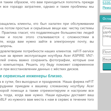
бя таким образом, что вам приходиться попотеть прежде
5335
и все гораздо затратнее, однако и такие проблемы мы
Ремо
Остав
бращались клиенты, кто был халатен при обслуживании
на потом простые и серьёзные вещи как: чистку системы
 Практика гласит, что подавляющее большинство людей
ики и после этого сталкиваются с сложностями в
те, когда вам нужно зайти в электронную почту, вы
напрочь.
довлетворим потребности наших клиентов. reFIT-service
ные за время эксплуатации ноутбука Acer ASPIRE VN7-
лей очень важно сохранить фотографии, которые они
ю компьютера. Решить эту беду поможет современное
я при восстановлении данных c жёстких дисков.
е сервисные инженеры близко.
а в сутки, без выходных и праздников. Наша фирма reFIT
трудники приедем к вашему сломаному ноутбуку Acer
корой помощи а также отремонтируем и настроим все
ь тогда, когда вам нужно. Наши курьеры доставят ваш
LF из нужного вам места к нам в сервис в течение того