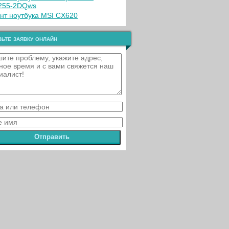
255-2DQws
нт ноутбука MSI CX620
ьте заявку онлайн
Отправить