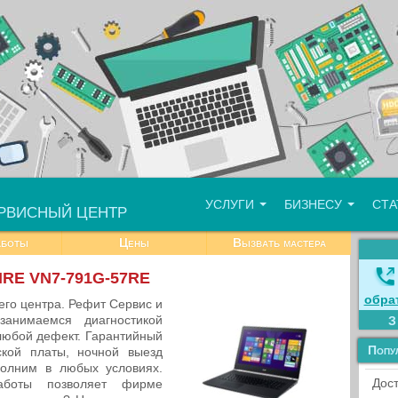
УСЛУГИ
БИЗНЕСУ
СТ
РВИСНЫЙ ЦЕНТР
аботы
Цены
Вызвать мастера
IRE VN7-791G-57RE
обра
его центра. Рефит Сервис и
занимаемся диагностикой
любой дефект. Гарантийный
Попу
кой платы, ночной выезд
олним в любых условиях.
Дост
аботы позволяет фирме