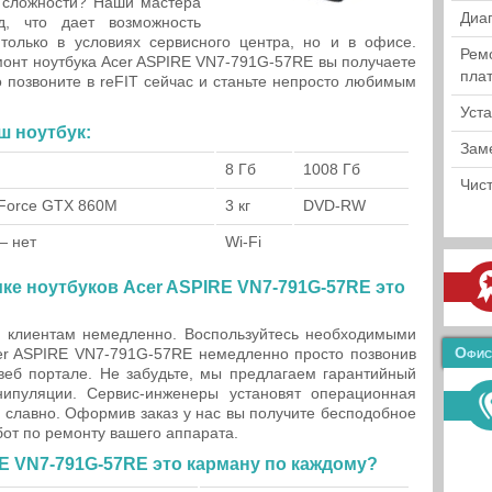
 сложности? Наши мастера
Диа
д, что дает возможность
олько в условиях сервисного центра, но и в офисе.
Рем
емонт ноутбука Acer ASPIRE VN7-791G-57RE вы получаете
пла
 позвоните в reFIT сейчас и станьте непросто любимым
Уст
ш ноутбук:
Зам
8 Гб
1008 Гб
Чист
Force GTX 860M
3 кг
DVD-RW
— нет
Wi-Fi
ке ноутбуков Acer ASPIRE VN7-791G-57RE это
 клиентам немедленно. Воспользуйтесь необходимыми
Офис
cer ASPIRE VN7-791G-57RE немедленно просто позвонив
веб портале. Не забудьте, мы предлагаем гарантийный
ипуляции. Сервис-инженеры установят операционная
 славно. Оформив заказ у нас вы получите бесподобное
бот по ремонту вашего аппарата.
E VN7-791G-57RE это карману по каждому?