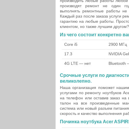
производить любые работы любой
производят ремонт не один го
выполнять ремонтные работы не т
Каждый раз после заказа услуги р
гарантию на любые работы. Просто
клиентом, но также лучшим другом?
Из чего состоит конкретно ва
Core i5
2900 МГц
17.3
NVIDIA Ge
4G LTE — нет
Bluetooth 
Срочные услуги по диагности
великолепно.
Наша организация поможет нашим
услугами по ремонту ноутбуков A
на телефон или оставив заказ на 
талон на все произведенные ман
система или новый разъем питания
скорость и качество выполнения ра
Починка ноутбука Acer ASPIR