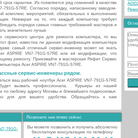
 срок гарантии. Из появляется ряд сомнений в качестве
AOD
7-791G-57RE. Согласно порядку, написанному заводом-
Ремо
ый комплекс мероприятий, обязательных к выполнению
ции. Невзирая на то, что каждый компьютер требует
Остав
облюдать порядок самых главных требований мастеров и
ать значительно лучше.
о сервисного центра для ремонта компьютера, то мы
тот факт, известна ли данная модификация компьютера
 даже самый отличный сервис-инженер может не знать
cer ASPIRE VN7-791G-57RE или её модификации, что
оящему ремонту. Приезжайте в мастерская Рефит Сервис
омпьютера Acer ASPIRE VN7-791G-57RE.
ассные сервис-инженеры рядом.
аться ваш рабочий ноутбук Acer ASPIRE VN7-791G-57RE
удет вызвать профессионала, . Курьеры из нашей
ам по любому адресу Москвы и ближайшего подмосковья.
ько для для вашего удобства. Обращайтесь к нам
Позвоните нам прямо сейчас
Вы можете позвонить и получить абсолютно
VN7-791G-
бесплатную консультацию по телефону