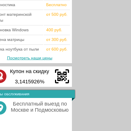
гностика
Бесплатно
онт материнской
от 500 руб.
ты
ановка Windows
400 руб.
ена матрицы
от 300 руб.
ка ноутбука от пыли
от 600 руб.
Посмотреть наши цены
Купон на скидку
3,1415926%
ы обслуживания
Бесплатный выезд по
Москве и Подмосковью