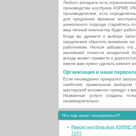
Любого аппарата есть ограниченный
производства ноутбуков ASPIRE VN
производителем, есть определенн
для продления времени эксплуата
уникального подхода старайтесь с
ваш личный компьютер будет работ
Когда вы думаете о выборе своег
предлагаем обратить внимание на 
работникам. Нельзя забывать что
малейшей тонкости конкретной A
всегда может привести к дорогост
ежели вам нужно сделать ремонт к
Организация и наши первокл
Если неожиданно прекратил запуск
наиболее правильным выбором б
мастерской мгновенно приедут к в
Названные услуги созданы тол
незамедлительно.
Что еще может понадобиться?
Ремонт ноутбука Acer ASPIRE 
71YT