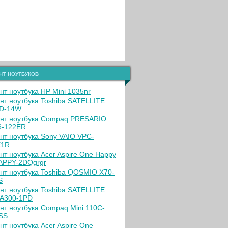
нт ноутбуков
нт ноутбука HP Mini 1035nr
нт ноутбука Toshiba SATELLITE
D-14W
нт ноутбука Compaq PRESARIO
-122ER
нт ноутбука Sony VAIO VPC-
E1R
нт ноутбука Acer Aspire One Happy
PPY-2DQgrgr
нт ноутбука Toshiba QOSMIO X70-
S
нт ноутбука Toshiba SATELLITE
A300-1PD
нт ноутбука Compaq Mini 110C-
SS
нт ноутбука Acer Aspire One