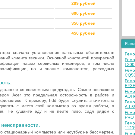
299 рублей
600 рублей
350 рублей
450 рублей
Ремо
тера сначала установления начальных обстоятельств
Ремо
ваний клиента техники. Основной константой прекрасной
Ремо
лификация наших сервисных инженеров, в том числе
L300
валификации, но и знание компонентов, расходных
Ремо
CQ56
Ремо
ость.
EF3
дставляется возможным предугадать. Самое несложное
Ремо
ером Acer это предельная осторожность в работе и
AOHA
филактике. К примеру, hdd будет служить значительно
Ремо
двигать с места свой компьютер во время работы, а
A-L5
ия. Не кушайте еду и не пейте пиво, сидя рядом с
Ремо
PRO 
Ремо
 неисправности.
1120
то стационарный компьютер или ноутбук не бессмертен.
Ремо