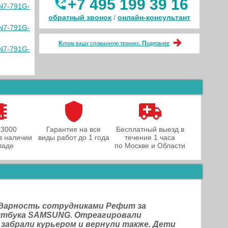
+7 495 199 39 16
VN7-791G-
обратный звонок
/
онлайн‑консультант
VN7-791G-
Купим вашу сломанную технику. Подробнее
VN7-791G-
 3000
Гарантия на все
Бесплатный выезд в
в наличии
виды работ до 1 года
течение 1 часа
ладе
по Москве и Области
одарность сотрудниками Рефит за
оутбука SAMSUNG. Отреагировали
 забрали курьером и вернули также. Дети